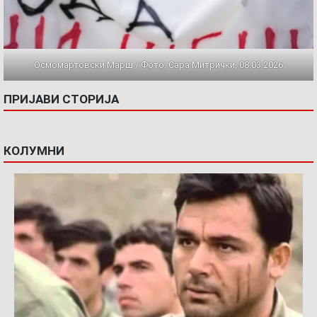
Осмомартовски Марш / Фото: Сара Митрички, 08.03.2026
ПРИЈАВИ СТОРИЈА
КОЛУМНИ