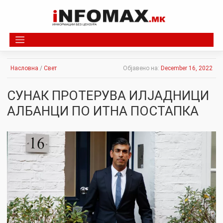
Skip
to
content
Насловна
/
Свет
Објавено на:
December 16, 2022
СУНАК ПРОТЕРУВА ИЛЈАДНИЦИ
АЛБАНЦИ ПО ИТНА ПОСТАПКА