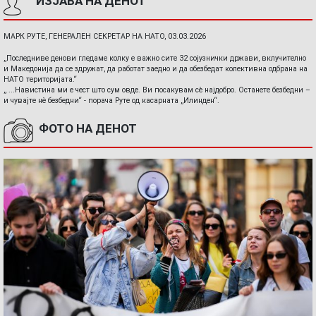
ИЗЈАВА НА ДЕНОТ
МАРК РУТЕ, ГЕНЕРАЛЕН СЕКРЕТАР НА НАТО, 03.03.2026
„Последниве денови гледаме колку е важно сите 32 сојузнички држави, вклучително
и Македонија да се здружат, да работат заедно и да обезбедат колективна одбрана на
НАТО територијата.“
„ ...Навистина ми е чест што сум овде. Ви посакувам сè најдобро. Останете безбедни –
и чувајте нè безбедни“ - порача Руте од касарната „Илинден“.
ФОТО НА ДЕНОТ