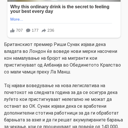
Британскиот премиер Риши Сунак изјави дека
владата во Лондон ќе воведе нови мерки насочени
кон намалување на бројот на мигранти кои
пристигнуваат од Албанија во Обединетото Кралство
со мали чамци преку Ла Манш.
Тој најави воведување на нова легислатива на
почетокот на следната година за да се осигура дека
луѓето кои пристигнуваат нелегално не можат да
останат во ОК. Сунак изјави дека се вработени
дополнителни стотина работници за да ги обработат
барањата за азил и да ги решат акумулираните барања
за чекање, кои се проценуваат на повеќе од 143.000,