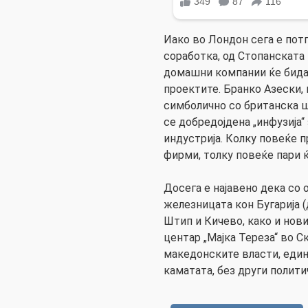
Иако во Лондон сега е по
соработка, од Стопанската
домашни компании ќе бидат
проектите. Бранко Азески,
симболично со британска ш
се добредојдена „инфузија
индустрија. Колку повеќе 
фирми, толку повеќе пари ќе
Досега е најавено дека со 
железницата кон Бугарија (
Штип и Кичево, како и нов
центар „Мајка Тереза“ во С
македонските власти, един
каматата, без други полит