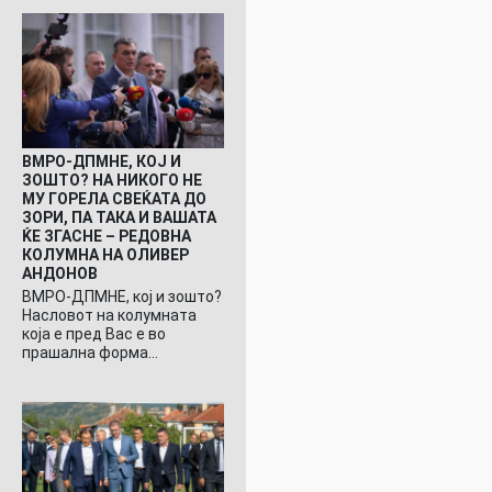
ВМРО-ДПМНЕ, КОЈ И
ЗОШТО? НА НИКОГО НЕ
МУ ГОРЕЛА СВЕЌАТА ДО
ЗОРИ, ПА ТАКА И ВАШАТА
ЌЕ ЗГАСНЕ – РЕДОВНА
КОЛУМНА НА ОЛИВЕР
АНДОНОВ
ВМРО-ДПМНЕ, кој и зошто?
Насловот на колумната
која е пред Вас е во
прашална форма…