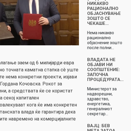
НИКАКВО
РАЦИОНАЛНО
ОБЈАСНУВАЊЕ
ЗОШТО СЕ
ЧЕКАШЕ…
Нема никакво
рационално
објаснение зошто
после полни…
ВЛАДАТА НЕ
олагање заем од 6 милијарди евра
ОБЈАВИ НИ
но точната каматна стапка сè уште
СООПШТЕНИЕ:
ЗАПОЧНА
ште нема конкретни проекти, изјави
ПРОЦЕДУРАТА…
Гордана Кочовска. Рокот за
Министерот за
ини, а средствата ќе се користат
надворешни,
а секој капитален
здравство,
енергетика,
повлекуваат кога ќе има конкретен
генералниот
танската влада ќе гарантира дека
секретар…
рите навремено на комерцијалните
ВАЈЦ: БЕВ
МЕТА ЗАТОА