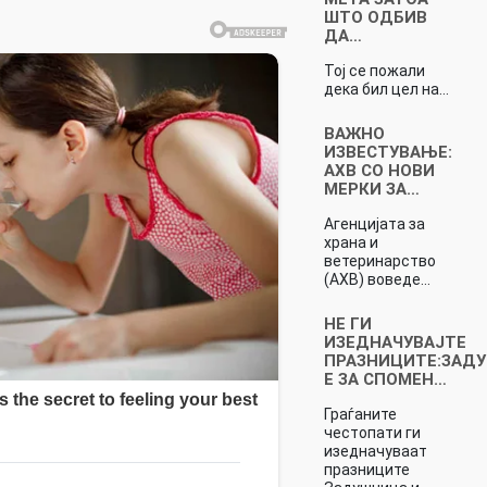
ШТО ОДБИВ
ДА…
Тој се пожали
дека бил цел на…
ВАЖНО
ИЗВЕСТУВАЊЕ:
АХВ СО НОВИ
МЕРКИ ЗА…
Агенцијата за
храна и
ветеринарство
(АХВ) воведе…
НЕ ГИ
ИЗЕДНАЧУВАЈТЕ
ПРАЗНИЦИТЕ:ЗАД
Е ЗА СПОМЕН…
Граѓаните
честопати ги
изедначуваат
празниците