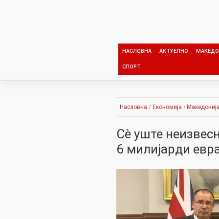
Skip
to
content
НАСЛОВНА
АКТУЕЛНО
МАКЕДО
СПОРТ
Насловна
/
Економија
•
Македониј
Сè уште неизвес
6 милијарди евр