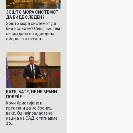
ЗОШТО МОРА СИСТЕМОТ
ДА БИДЕ СЛЕДЕН?
Зошто мора системот да
биде следен? Секој систем
се создава со одредена
цел, кога станува…
БАТЕ, БАТЕ, НЕ НЕ БРАНИ
ПОВЕЌЕ
Кочи Христијане и
престани да не браниш
веќе. Од најповластена
нација на САД, стигнавме
до…