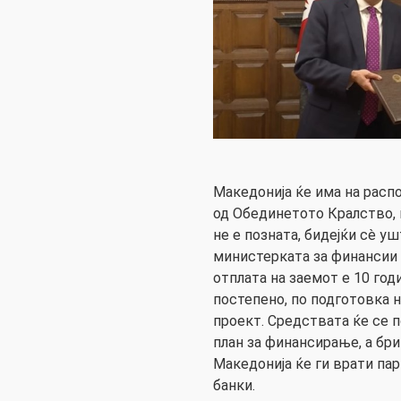
Македонија ќе има на расп
од Обединетото Кралство, 
не е позната, бидејќи сè у
министерката за финансии 
отплата на заемот е 10 год
постепено, по подготовка н
проект. Средствата ќе се 
план за финансирање, а бри
Македонија ќе ги врати па
банки.