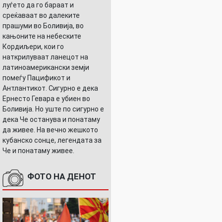
луѓето да го бараат и
среќаваат во далеките
прашуми во Боливија, во
кањоните на небеските
Кордиљери, кои го
наткрилуваат ланецот на
латиноамерикански земји
помеѓу Пацификот и
Антлантикот. Сигурно е дека
Ернесто Гевара е убиен во
Боливија. Но уште по сигурно е
дека Че останува и понатаму
да живее. На вечно жешкото
кубанско сонце, легендата за
Че и понатаму живее.
УШНИЦАТА
ФОТО НА ДЕНОТ