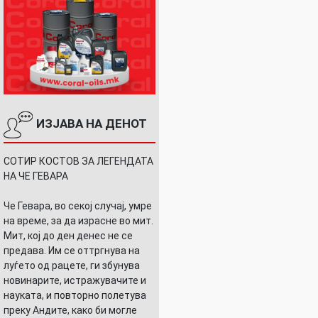
ИЗЈАВА НА ДЕНОТ
СОТИР КОСТОВ ЗА ЛЕГЕНДАТА
НА ЧЕ ГЕВАРА
Че Гевара, во секој случај, умре
на време, за да израсне во мит.
Мит, кој до ден денес не се
предава. Им се оттргнува на
луѓето од рацете, ги збунува
новинарите, истражувачите и
науката, и повторно полетува
преку Андите, како би могле