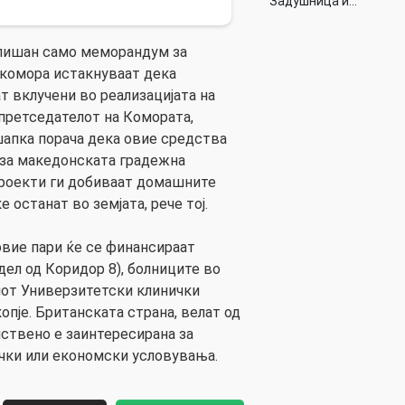
Задушница и…
тпишан само меморандум за
 комора истакнуваат дека
 вклучени во реализацијата на
 претседателот на Комората,
апка порача дека овие средства
“ за македонската градежна
проекти ги добиваат домашните
 останат во земјата, рече тој.
овие пари ќе се финансираат
дел од Коридор 8), болниците во
иот Универзитетски клинички
копје. Британската страна, велат од
ствено е заинтересирана за
ички или економски условувања.