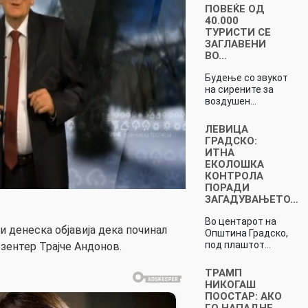
ПОВЕЌЕ ОД
40.000
ТУРИСТИ СЕ
ЗАГЛАВЕНИ
ВО…
Будење со звукот
на сирените за
воздушен…
ЛЕВИЦА
ГРАДСКО:
ИТНА
ЕКОЛОШКА
КОНТРОЛА
ПОРАДИ
ЗАГАДУВАЊЕТО…
Во центарот на
 денеска објавија дека починал
Општина Градско,
под плаштот…
зентер Трајче Андонов.
ТРАМП
НИКОГАШ
ПООСТАР: АКО
ГО НАПАДНЕ