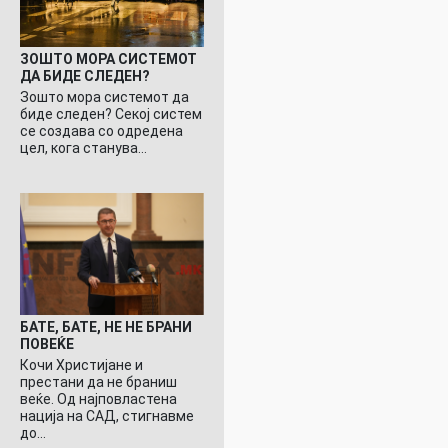
ЗОШТО МОРА СИСТЕМОТ
ДА БИДЕ СЛЕДЕН?
Зошто мора системот да
биде следен? Секој систем
се создава со одредена
цел, кога станува…
БАТЕ, БАТЕ, НЕ НЕ БРАНИ
ПОВЕЌЕ
Кочи Христијане и
престани да не браниш
веќе. Од најповластена
нација на САД, стигнавме
до…