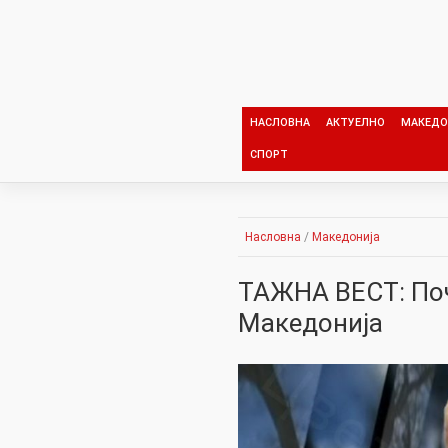
Skip
to
content
НАСЛОВНА
АКТУЕЛНО
МАКЕДО
СПОРТ
Насловна
/
Македонија
ТАЖНА ВЕСТ: Поч
Македонија