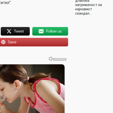
длабока
ител“.
загриженост за
најновиот
скандал…
Tweet
Follow us
Save