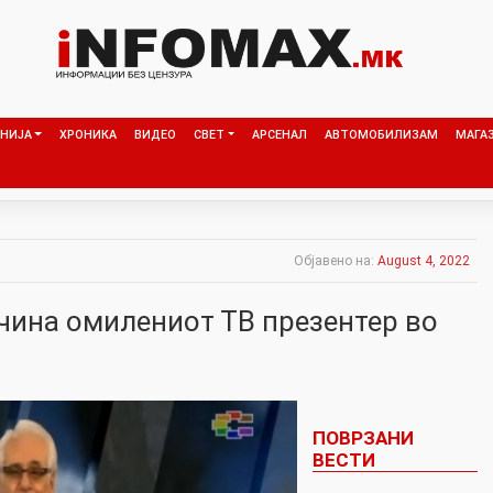
НИЈА
ХРОНИКА
ВИДЕО
СВЕТ
АРСЕНАЛ
АВТОМОБИЛИЗАМ
МАГА
Објавено на:
August 4, 2022
ина омилениот ТВ презентер во
ПОВРЗАНИ
ВЕСТИ