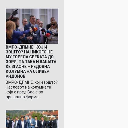
ВМРО-ДПМНЕ, КОЈ И
ЗОШТО? НА НИКОГО НЕ
МУ ГОРЕЛА СВЕЌАТА ДО
ЗОРИ, ПА ТАКА И ВАШАТА
ЌЕ ЗГАСНЕ – РЕДОВНА
КОЛУМНА НА ОЛИВЕР
АНДОНОВ
ВМРО-ДПМНЕ, кој и зошто?
Насловот на колумната
која е пред Вас е во
прашална форма…