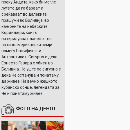
преку Андите, како би могле
луѓето да го бараат и
среќаваат во далеките
прашуми во Боливија, во
кањоните на небеските
Кордиљери, кои го
наткрилуваат ланецот на
латиноамерикански земји
помеѓу Пацификот и
Антлантикот. Сигурно е дека
Ернесто Гевара е убиен во
Боливија. Но уште по сигурно е
дека Че останува и понатаму
да живее. На вечно жешкото
кубанско сонце, легендата за
Че и понатаму живее.
ФОТО НА ДЕНОТ