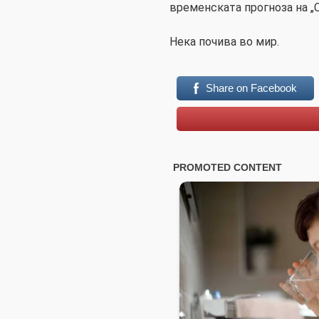
временската прогноза на „С
Нека почива во мир.
Share on Facebook