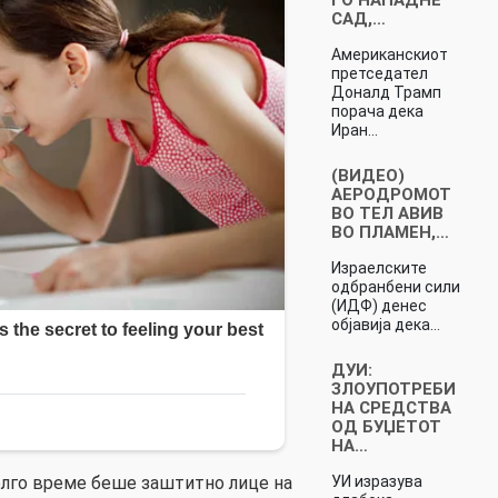
САД,…
Американскиот
претседател
Доналд Трамп
порача дека
Иран…
(ВИДЕО)
АЕРОДРОМОТ
ВО ТЕЛ АВИВ
ВО ПЛАМЕН,…
Израелските
одбранбени сили
(ИДФ) денес
објавија дека…
ДУИ:
ЗЛОУПОТРЕБИ
НА СРЕДСТВА
ОД БУЏЕТОТ
НА…
олго време беше заштитно лице на
УИ изразува