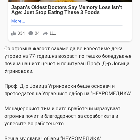
Со огромна жалост сакаме да ве известиме дека
утрово на 77-годишна возраст по тешко боледување
почина нашиот ценет и почитуван Проф. Д-р Јовица
Угриновски.
Проф. Д-р Јовица Угриновски беше основач и
претседател на Управниот одбор на “НЕУРОМЕДИКА”.
Менаџерскиот тим и сите вработени изразуваат
огромна почит и благодарност за соработката и
успесите во работењето.
Вечна му слава!, објави “НЕУРОМЕДИКА”.