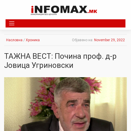
Skip
to
content
Насловна
/
Хроника
Објавено на:
November 29, 2022
ТАЖНА ВЕСТ: Почина проф. д-р
Јовица Угриновски