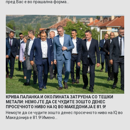
пред Вас е во прашална форма…
КРИВА ПАЛАНКА И ОКОЛИНАТА ЗАТРУЕНА СО ТЕШКИ
МЕТАЛИ: НЕМОЈТЕ ДА СЕ ЧУДИТЕ ЗОШТО ДЕНЕС
ПРОСЕЧНОТО НИВО НА IQ ВО МАКЕДОНИЈА Е 81.9!
Немојте да се чудите зошто денес просечното ниво на IQ во
Македонија е 81.9! Имено…