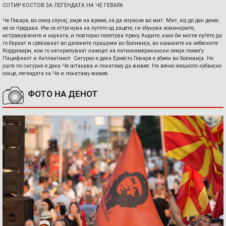
СОТИР КОСТОВ ЗА ЛЕГЕНДАТА НА ЧЕ ГЕВАРА
Че Гевара, во секој случај, умре на време, за да израсне во мит. Мит, кој до ден денес
не се предава. Им се оттргнува на луѓето од рацете, ги збунува новинарите,
истражувачите и науката, и повторно полетува преку Андите, како би могле луѓето да
го бараат и среќаваат во далеките прашуми во Боливија, во кањоните на небеските
Кордиљери, кои го наткрилуваат ланецот на латиноамерикански земји помеѓу
Пацификот и Антлантикот. Сигурно е дека Ернесто Гевара е убиен во Боливија. Но
уште по сигурно е дека Че останува и понатаму да живее. На вечно жешкото кубанско
сонце, легендата за Че и понатаму живее.
ФОТО НА ДЕНОТ