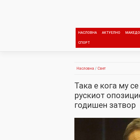
Skip
to
content
НАСЛОВНА
АКТУЕЛНО
МАКЕДО
СПОРТ
Насловна
/
Свет
Така е кога му с
рускиот опозици
годишен затвор