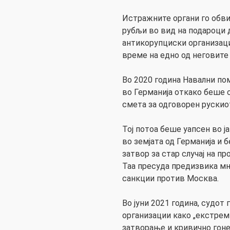
Истражните органи го обви
рубљи во вид на подароци 
антикорупциски организаци
време на едно од неговите
Во 2020 година Навални по
во Германија откако беше о
смета за одговорен рускио
Тој потоа беше уапсен во ј
во земјата од Германија и 
затвор за стар случај на п
Таа пресуда предизвика мн
санкции против Москва.
Во јуни 2021 година, судот 
организации како „екстрем
затворање и кривично гоне