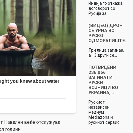
Индија го откажа
договорот со
Русија за…
(ВИДЕО) ДРОН
СЕ УРНА ВО
РУСКО
ОДМОРАЛИШТЕ…
Три лица загинаа,
а 13 други се…
ПОТВРДЕНИ
236.066
ЗАГИНАТИ
РУСКИ
ВОЈНИЦИ ВО
УКРАИНА,…
Рускиот
независен
медиум
Mediazona и
т Навални веќе отслужува
рускиот сервис…
ол години.