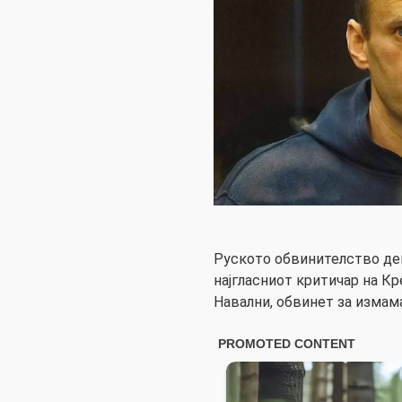
Руското обвинителство ден
најгласниот критичар на К
Навални, обвинет за измам