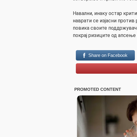
Навални, инаку остар крит
наврати се изјасни против 
повика своите поддржувач
покрај ризиците од апсење
Share on Facebook