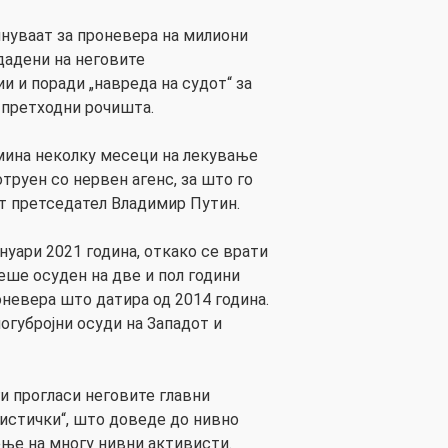
нуваат за проневера на милиони
дадени на неговите
и и поради „навреда на судот“ за
 претходни рочишта.
мина неколку месеци на лекување
труен со нервен агенс, за што го
т претседател Владимир Путин.
ануари 2021 година, откако се врати
беше осуден на две и пол години
роневера што датира од 2014 година.
огубројни осуди на Западот и
ги прогласи неговите главни
истички“, што доведе до нивно
ње на многу нивни активисти.