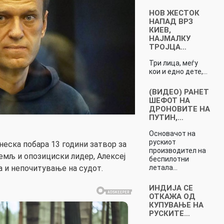
НОВ ЖЕСТОК
НАПАД ВРЗ
КИЕВ,
НАЈМАЛКУ
ТРОЈЦА…
Три лица, меѓу
кои и едно дете,…
(ВИДЕО) РАНЕТ
ШЕФОТ НА
ДРОНОВИТЕ НА
ПУТИН,…
Основачот на
рускиот
еска побара 13 години затвор за
производител на
ремљ и опозициски лидер, Алексеј
беспилотни
летала…
а и непочитување на судот.
ИНДИЈА СЕ
ОТКАЖА ОД
КУПУВАЊЕ НА
РУСКИТЕ…