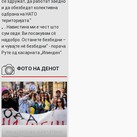
се здружат, да работат заедно
и да обезбедат колективна
одбрана на НАТО
територијата.“
„ ...Навистина ми е чест што
сум овде. Ви посакувам сè
најдобро. Останете безбедни –
и чувајте нè безбедни“ - порача
Руте од касарната „Илинден“.
ФОТО НА ДЕНОТ
Осмомартовски Марш / Фото: