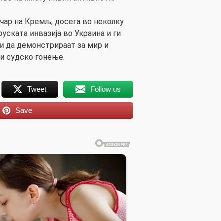
ичар на Кремљ, досега во неколку
руската инвазија во Украина и ги
и да демонстрираат за мир и
 и судско гонење.
Tweet
Follow us
Save