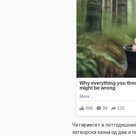
Четириесет и петгодишнио
затворска казна од две и п