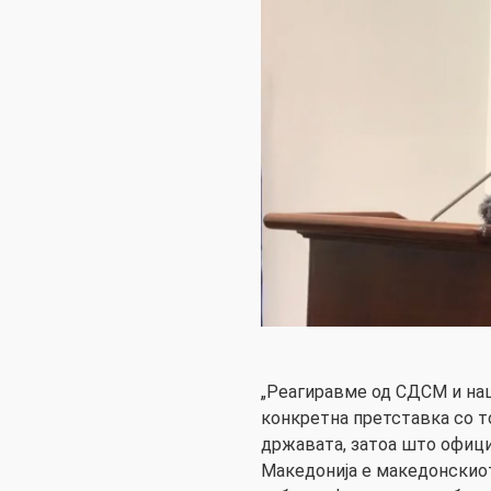
„Реагиравме од СДСМ и на
конкретна претставка со т
државата, затоа што офици
Македонија е македонскиот 