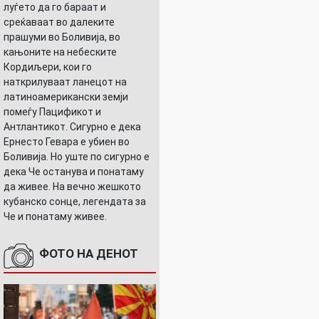
луѓето да го бараат и
среќаваат во далеките
прашуми во Боливија, во
кањоните на небеските
Кордиљери, кои го
наткрилуваат ланецот на
УШНИЦАТА
латиноамерикански земји
помеѓу Пацификот и
Антлантикот. Сигурно е дека
Ернесто Гевара е убиен во
Боливија. Но уште по сигурно е
дека Че останува и понатаму
да живее. На вечно жешкото
кубанско сонце, легендата за
Че и понатаму живее.
ФОТО НА ДЕНОТ