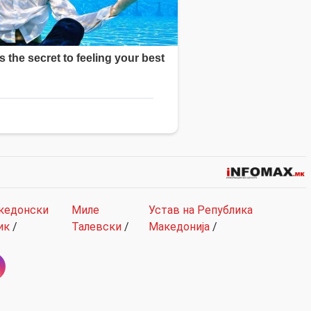
кедонски
Миле
Устав на Република
ик
/
Талевски
/
Македонија
/