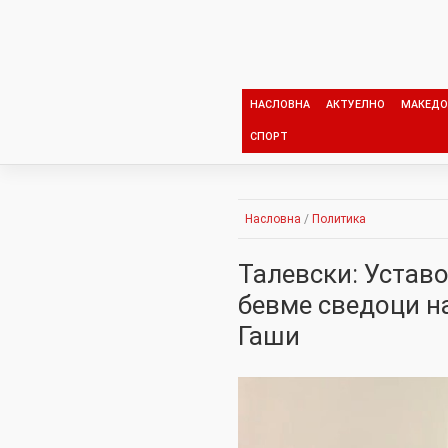
Skip
to
content
НАСЛОВНА
АКТУЕЛНО
МАКЕДО
СПОРТ
Насловна
/
Политика
Талевски: Уставо
бевме сведоци н
Гаши