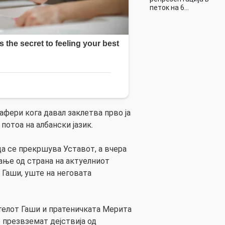
петок на 6…
Џафери кога давал заклетва прво ја
 потоа на албански јазик.
а се прекршува Уставот, а вчера
ње од страна на актуелниот
 Гаши, уште на неговата
ателот Гаши и пратеничката Мерита
е презвземат дејствија од