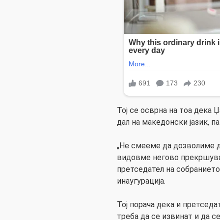
Тој се осврна на тоа дека 
дал на македонски јазик, па
„Не смееме да дозволиме д
видовме негово прекршува
претседател на собранието
инаугурација.
Тој порача дека и претсед
треба да се извинат и да с