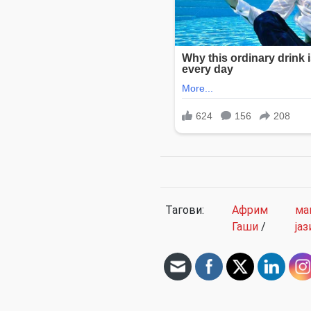
Тагови:
Африм
ма
Гаши
/
јаз