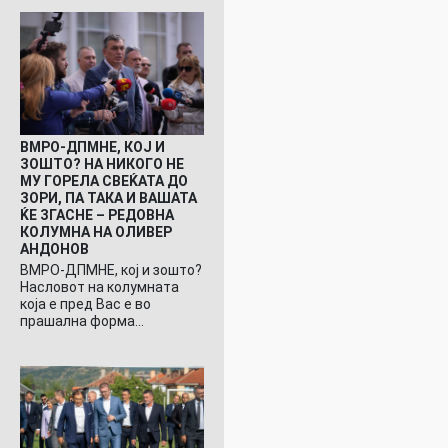
ВМРО-ДПМНЕ, КОЈ И
ЗОШТО? НА НИКОГО НЕ
МУ ГОРЕЛА СВЕЌАТА ДО
ЗОРИ, ПА ТАКА И ВАШАТА
ЌЕ ЗГАСНЕ – РЕДОВНА
КОЛУМНА НА ОЛИВЕР
АНДОНОВ
ВМРО-ДПМНЕ, кој и зошто?
Насловот на колумната
која е пред Вас е во
прашална форма…