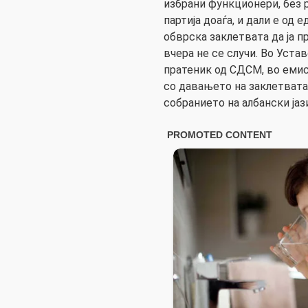
избрани функционери, без р
партија доаѓа, и дали е од 
обврска заклетвата да ја п
вчера не се случи. Во Устав
пратеник од СДСМ, во емиси
со давањето на заклетвата
собранието на албански јаз