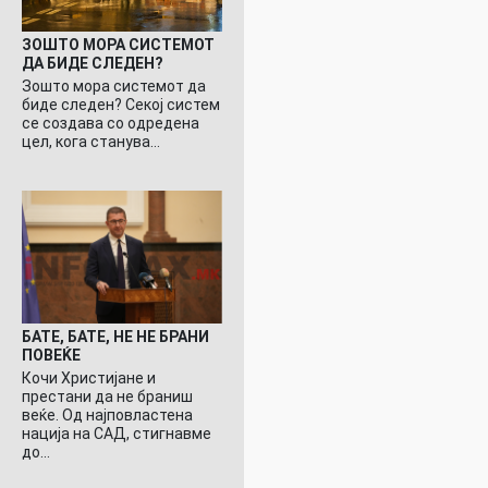
ЗОШТО МОРА СИСТЕМОТ
ДА БИДЕ СЛЕДЕН?
Зошто мора системот да
биде следен? Секој систем
се создава со одредена
цел, кога станува…
БАТЕ, БАТЕ, НЕ НЕ БРАНИ
ПОВЕЌЕ
Кочи Христијане и
престани да не браниш
веќе. Од најповластена
нација на САД, стигнавме
до…