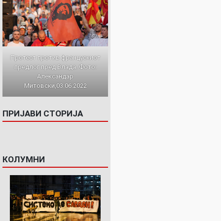
Протест против францускиот
предлог пред Влада. Фото:
Александар
Митовски,03.06.2022
ПРИЈАВИ СТОРИЈА
КОЛУМНИ