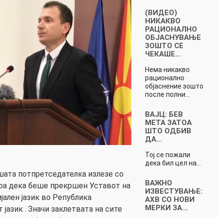
(ВИДЕО)
НИКАКВО
РАЦИОНАЛНО
ОБЈАСНУВАЊЕ
ЗОШТО СЕ
ЧЕКАШЕ…
Нема никакво
рационално
објаснение зошто
после полни…
ВАЈЦ: БЕВ
МЕТА ЗАТОА
ШТО ОДБИВ
ДА…
Тој се пожали
дека бил цел на…
шата потпретседателка излезе со
ВАЖНО
оа дека беше прекршен Уставот на
ИЗВЕСТУВАЊЕ:
јален јазик во Република
АХВ СО НОВИ
МЕРКИ ЗА…
јазик . Значи заклетвата на сите