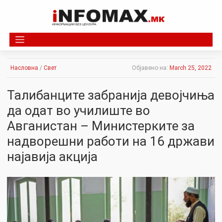
Skip
to
content
Насловна
/
Свет
Објавено на:
March 25, 2022
Талибанците забранија девојчиња
да одат во училиште во
Авганистан – Министерките за
надворешни работи на 16 држави
најавија акција