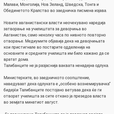
Малави, Монголија, Нов Зеланд, Шведска, Тонга и
Обединетото Кралство во заедничка писмена изјава.
Новите авганистански власти неочекувано наредија
затворање на училиштата за девојчиња во
Авганистан, само неколку часа по нивното повторно
отворање. Медиумите објавија дека на девојчињата
кои пристигнале во постарите одделенија на
основните и средните училишта им било кажано да се
вратат дома.
Талибанците не ја разјаснија ваквата ненадејна одлука.
Министерките, во заедничкото соопштение,
наведуваат дека одлуката е „особено вознемирувачка“
бидејќи Талибанците постојано ветуваа дека ќе ги
отворат училишта за сите откако ја презедоа власта
во земјата минатиот август.