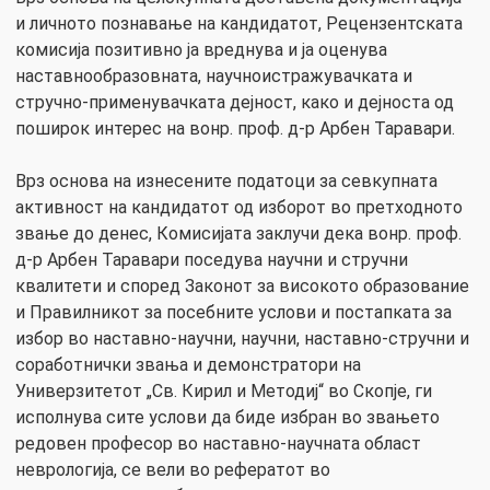
и личното познавање на кандидатот, Рецензентската
комисија позитивно ја вреднува и ја оценува
наставнообразовната, научноистражувачката и
стручно-применувачката дејност, како и дејноста од
поширок интерес на вонр. проф. д-р Арбен Таравари.
Врз основа на изнесените податоци за севкупната
активност на кандидатот од изборот во претходното
звање до денес, Комисијата заклучи дека вонр. проф.
д-р Арбен Таравари поседува научни и стручни
квалитети и според Законот за високото образование
и Правилникот за посебните услови и постапката за
избор во наставно-научни, научни, наставно-стручни и
соработнички звања и демонстратори на
Универзитетот „Св. Кирил и Методиј“ во Скопје, ги
исполнува сите услови да биде избран во звањето
редовен професор во наставно-научната област
неврологија, се вели во рефератот во