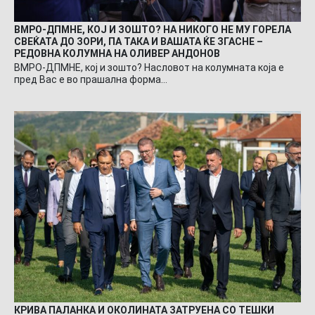
ВМРО-ДПМНЕ, КОЈ И ЗОШТО? НА НИКОГО НЕ МУ ГОРЕЛА
СВЕЌАТА ДО ЗОРИ, ПА ТАКА И ВАШАТА ЌЕ ЗГАСНЕ –
РЕДОВНА КОЛУМНА НА ОЛИВЕР АНДОНОВ
ВМРО-ДПМНЕ, кој и зошто? Насловот на колумната која е
пред Вас е во прашална форма…
КРИВА ПАЛАНКА И ОКОЛИНАТА ЗАТРУЕНА СО ТЕШКИ