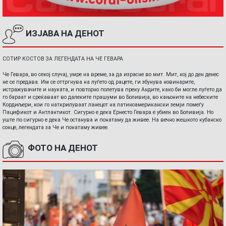
ИЗЈАВА НА ДЕНОТ
СОТИР КОСТОВ ЗА ЛЕГЕНДАТА НА ЧЕ ГЕВАРА
Че Гевара, во секој случај, умре на време, за да израсне во мит. Мит, кој до ден денес
не се предава. Им се оттргнува на луѓето од рацете, ги збунува новинарите,
истражувачите и науката, и повторно полетува преку Андите, како би могле луѓето да
го бараат и среќаваат во далеките прашуми во Боливија, во кањоните на небеските
Кордиљери, кои го наткрилуваат ланецот на латиноамерикански земји помеѓу
Пацификот и Антлантикот. Сигурно е дека Ернесто Гевара е убиен во Боливија. Но
уште по сигурно е дека Че останува и понатаму да живее. На вечно жешкото кубанско
сонце, легендата за Че и понатаму живее.
ФОТО НА ДЕНОТ