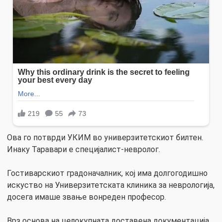
Ова го потврди УКИМ во универзитетскиот билтен.
Инаку Таравари е специјалист-невролог.
Гостиварскиот градоначалник, кој има долгогодишно
искуство на Универзитетската клиника за неврологија,
досега имаше звање вонреден професор.
Врз основа на целокупната доставена документација