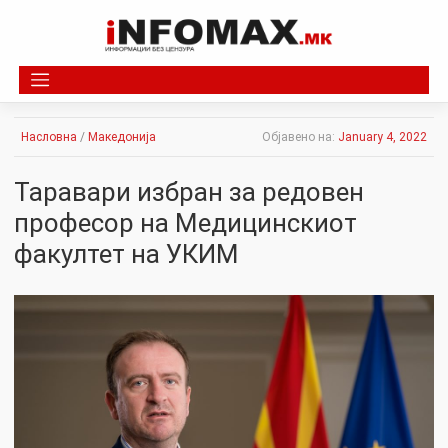
Skip
to
content
Насловна
/
Македонија
Објавено на:
January 4, 2022
Таравари избран за редовен
професор на Meдицинскиот
факултет на УКИМ