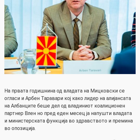
На првата годишнина од владата на Мицковски се
огласи и Арбен Таравари кој како лидер на алијансата
на Aлбанците беше дел од владиниот коалиционен
партнер Влен но пред еден месец ја напушти владата
и министерската функција во здравството и премина
во опозиција.