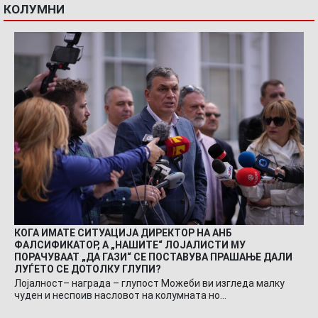
КОЛУМНИ
КОГА ИМАТЕ СИТУАЦИЈА ДИРЕКТОР НА АНБ
ФАЛСИФИКАТОР, А „НАШИТЕ“ ЛОЈАЛИСТИ МУ
ПОРАЧУВААТ „ДА ГАЗИ“ СЕ ПОСТАВУВА ПРАШАЊЕ ДАЛИ
ЛУЃЕТО СЕ ДОТОЛКУ ГЛУПИ?
Лојалност– награда – глупост Можеби ви изгледа малку
чуден и неспоив насловот на колумната но…