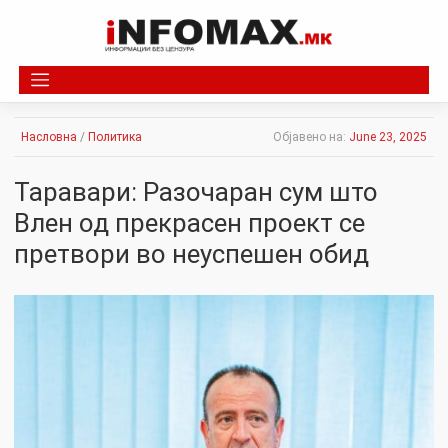
Skip
to
content
Насловна
/
Политика
Објавено на:
June 23, 2025
Таравари: Разочаран сум што
Влен од прекрасен проект се
претвори во неуспешен обид