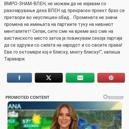
ВМРО-ЗНАМ-ВЛЕН, не можам да не изјавам со
разочарување дека ВЛЕН од прекрасен проект брзо се
претвори во неуспешен обид… Промената не значи
промена на имињата на партиите туку на нивниот
менталитет! Сепак, сите сме на време ако сме на
вистинското место затоа ја повикувам секоја партија
да се здружи со силата на народот и со своите права!
Еве го октомври кој е блиску, многу блиску!“, напиша
Таравари.