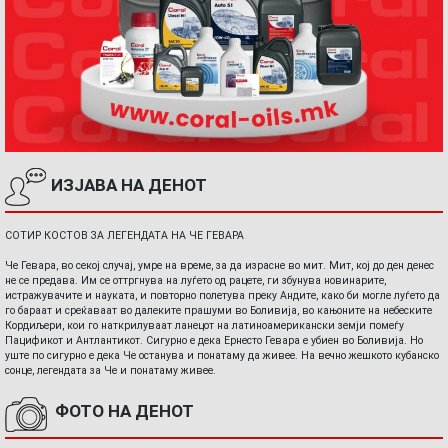
ИЗЈАВА НА ДЕНОТ
СОТИР КОСТОВ ЗА ЛЕГЕНДАТА НА ЧЕ ГЕВАРА
Че Гевара, во секој случај, умре на време, за да израсне во мит. Мит, кој до ден денес
не се предава. Им се оттргнува на луѓето од рацете, ги збунува новинарите,
истражувачите и науката, и повторно полетува преку Андите, како би могле луѓето да
го бараат и среќаваат во далеките прашуми во Боливија, во кањоните на небеските
Кордиљери, кои го наткрилуваат ланецот на латиноамерикански земји помеѓу
Пацификот и Антлантикот. Сигурно е дека Ернесто Гевара е убиен во Боливија. Но
уште по сигурно е дека Че останува и понатаму да живее. На вечно жешкото кубанско
сонце, легендата за Че и понатаму живее.
ФОТО НА ДЕНОТ