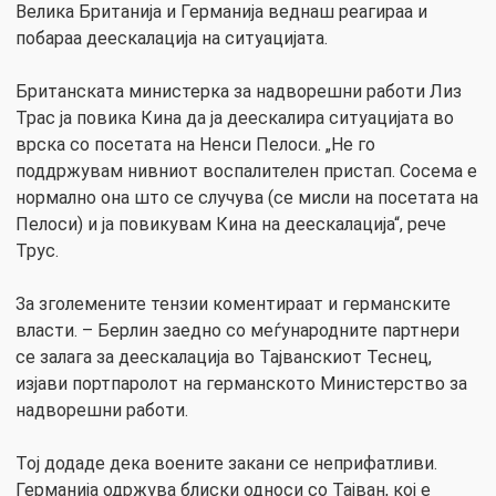
Велика Британија и Германија веднаш реагираа и
побараа деескалација на ситуацијата.
Британската министерка за надворешни работи Лиз
Трас ја повика Кина да ја деескалира ситуацијата во
врска со посетата на Ненси Пелоси. „Не го
поддржувам нивниот воспалителен пристап. Сосема е
нормално она што се случува (се мисли на посетата на
Пелоси) и ја повикувам Кина на деескалација“, рече
Трус.
За зголемените тензии коментираат и германските
власти. – Берлин заедно со меѓународните партнери
се залага за деескалација во Тајванскиот Теснец,
изјави портпаролот на германското Министерство за
надворешни работи.
Тој додаде дека воените закани се неприфатливи.
Германија одржува блиски односи со Тајван, кој е