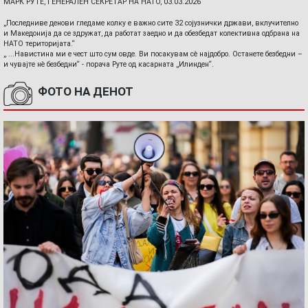
МАРК РУТЕ, ГЕНЕРАЛЕН СЕКРЕТАР НА НАТО, 03.03.2026
„Последниве денови гледаме колку е важно сите 32 сојузнички држави, вклучително
и Македонија да се здружат, да работат заедно и да обезбедат колективна одбрана на
НАТО територијата.“
„ ...Навистина ми е чест што сум овде. Ви посакувам сè најдобро. Останете безбедни –
и чувајте нè безбедни“ - порача Руте од касарната „Илинден“.
ФОТО НА ДЕНОТ