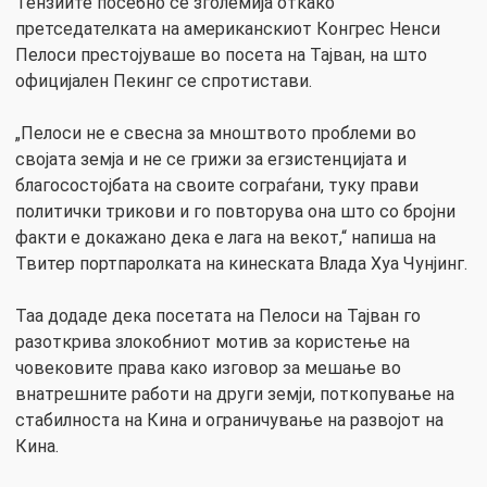
Тензиите посебно се зголемија откако
претседателката на американскиот Конгрес Ненси
Пелоси престојуваше во посета на Тајван, на што
официјален Пекинг се спротистави.
„Пелоси не е свесна за мноштвото проблеми во
својата земја и не се грижи за егзистенцијата и
благосостојбата на своите сограѓани, туку прави
политички трикови и го повторува она што со бројни
факти е докажано дека е лага на векот,“ напиша на
Твитер портпаролката на кинеската Влада Хуа Чунјинг.
Таа додаде дека посетата на Пелоси на Тајван го
разоткрива злокобниот мотив за користење на
човековите права како изговор за мешање во
внатрешните работи на други земји, поткопување на
стабилноста на Кина и ограничување на развојот на
Кина.