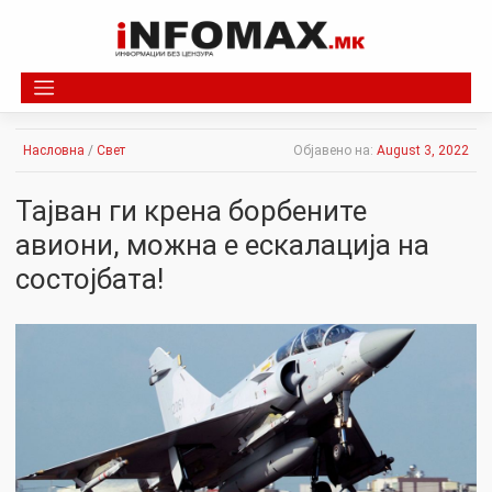
Skip
to
content
Насловна
/
Свет
Објавено на:
August 3, 2022
Тајван ги крена борбените
авиони, можна е ескалација на
состојбата!