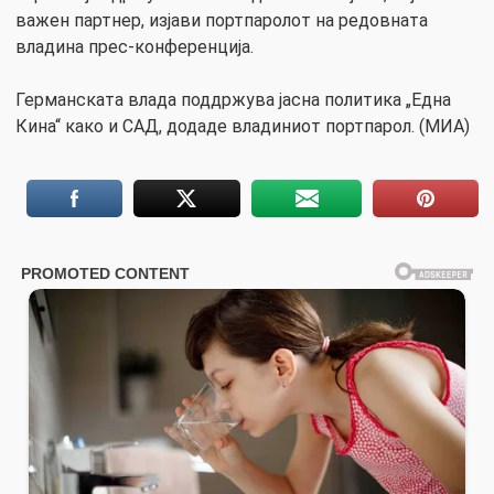
важен партнер, изјави портпаролот на редовната
владина прес-конференција.
Германската влада поддржува јасна политика „Една
Кина“ како и САД, додаде владиниот портпарол. (МИА)