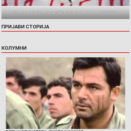
Осмомартовски Марш / Фото: Сара Митрички, 08.03.2026
ПРИЈАВИ СТОРИЈА
КОЛУМНИ