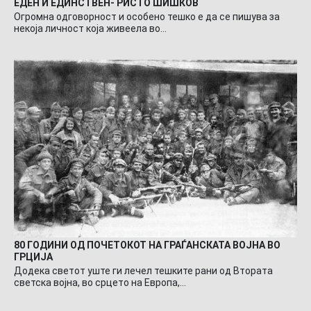
ЕДЕН И ЕДИНСТВЕН- РИСТО ШИШКОВ
Огромна одговорност и особено тешко е да се пишува за
некоја личност која живеела во…
80 ГОДИНИ ОД ПОЧЕТОКОТ НА ГРАЃАНСКАТА ВОЈНА ВО
ГРЦИЈА
Додека светот уште ги лечел тешките рани од Втората
светска војна, во срцето на Европа,…