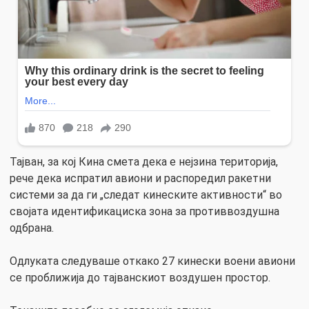
Тајван, за кој Кина смета дека е нејзина територија,
рече дека испратил авиони и распоредил ракетни
системи за да ги „следат кинеските активности“ во
својата идентификациска зона за противвоздушна
одбрана.
Одлуката следуваше откако 27 кинески воени авиони
се проближија до тајванскиот воздушен простор.