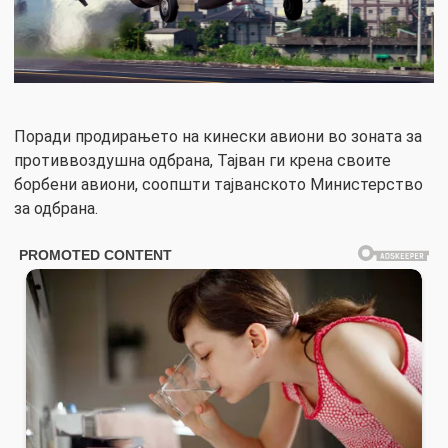
Поради продирањето на кинески авиони во зоната за
противвоздушна одбрана, Тајван ги крена своите
борбени авиони, соопшти тајванското Министерство
за одбрана.