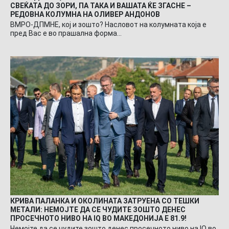
СВЕЌАТА ДО ЗОРИ, ПА ТАКА И ВАШАТА ЌЕ ЗГАСНЕ –
РЕДОВНА КОЛУМНА НА ОЛИВЕР АНДОНОВ
ВМРО-ДПМНЕ, кој и зошто? Насловот на колумната која е
пред Вас е во прашална форма…
КРИВА ПАЛАНКА И ОКОЛИНАТА ЗАТРУЕНА СО ТЕШКИ
МЕТАЛИ: НЕМОЈТЕ ДА СЕ ЧУДИТЕ ЗОШТО ДЕНЕС
ПРОСЕЧНОТО НИВО НА IQ ВО МАКЕДОНИЈА Е 81.9!
Немојте да се чудите зошто денес просечното ниво на IQ во