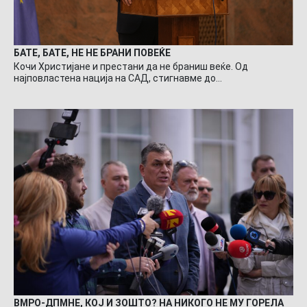
БАТЕ, БАТЕ, НЕ НЕ БРАНИ ПОВЕЌЕ
Кочи Христијане и престани да не браниш веќе. Од
најповластена нација на САД, стигнавме до…
ВМРО-ДПМНЕ, КОЈ И ЗОШТО? НА НИКОГО НЕ МУ ГОРЕЛА