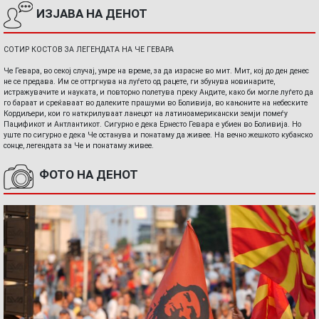
ИЗЈАВА НА ДЕНОТ
СОТИР КОСТОВ ЗА ЛЕГЕНДАТА НА ЧЕ ГЕВАРА
Че Гевара, во секој случај, умре на време, за да израсне во мит. Мит, кој до ден денес
не се предава. Им се оттргнува на луѓето од рацете, ги збунува новинарите,
истражувачите и науката, и повторно полетува преку Андите, како би могле луѓето да
го бараат и среќаваат во далеките прашуми во Боливија, во кањоните на небеските
Кордиљери, кои го наткрилуваат ланецот на латиноамерикански земји помеѓу
Пацификот и Антлантикот. Сигурно е дека Ернесто Гевара е убиен во Боливија. Но
уште по сигурно е дека Че останува и понатаму да живее. На вечно жешкото кубанско
сонце, легендата за Че и понатаму живее.
ФОТО НА ДЕНОТ