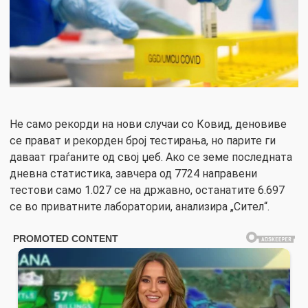
Не само рекорди на нови случаи со Ковид, деновиве
се прават и рекорден број тестирања, но парите ги
даваат граѓаните од свој џеб. Ако се земе последната
дневна статистика, завчера од 7724 направени
тестови само 1.027 се на државно, останатите 6.697
се во приватните лаборатории, анализира „Сител“.