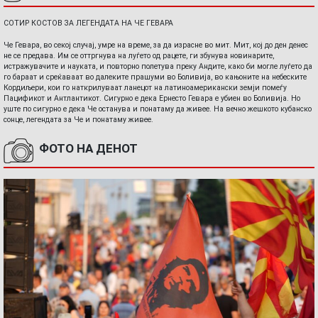
СОТИР КОСТОВ ЗА ЛЕГЕНДАТА НА ЧЕ ГЕВАРА
Че Гевара, во секој случај, умре на време, за да израсне во мит. Мит, кој до ден денес
не се предава. Им се оттргнува на луѓето од рацете, ги збунува новинарите,
истражувачите и науката, и повторно полетува преку Андите, како би могле луѓето да
го бараат и среќаваат во далеките прашуми во Боливија, во кањоните на небеските
Кордиљери, кои го наткрилуваат ланецот на латиноамерикански земји помеѓу
Пацификот и Антлантикот. Сигурно е дека Ернесто Гевара е убиен во Боливија. Но
уште по сигурно е дека Че останува и понатаму да живее. На вечно жешкото кубанско
сонце, легендата за Че и понатаму живее.
ФОТО НА ДЕНОТ