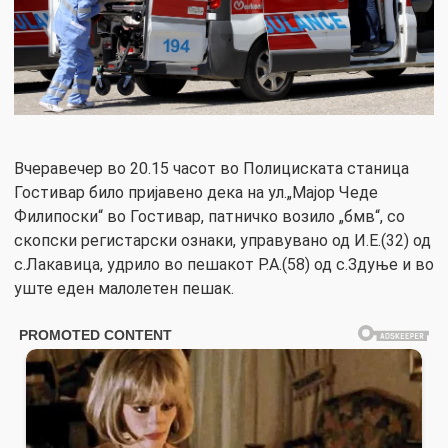
Вчеравечер во 20.15 часот во Полициската станица
Гостивар било пријавено дека на ул.„Мајор Чеде
Филипоски“ во Гостивар, патничко возило „бмв“, со
скопски регистарски ознаки, управувано од И.Е.(32) од
с.Лакавица, удрило во пешакот Р.А.(58) од с.Здуње и во
уште еден малолетен пешак.