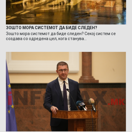
ЗОШТО МОРА СИСТЕМОТ ДА БИДЕ СЛЕДЕН?
Зошто мора системот да биде следен? Секој систем се
создава со одредена цел, кога станува…