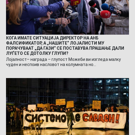
КОГА ИМАТЕ СИТУАЦИЈА ДИРЕКТОР НА АНБ
ФАЛСИФИКАТОР, А „НАШИТЕ“ ЛОЈАЛИСТИ МУ
ПОРАЧУВААТ „ДА ГАЗИ“ СЕ ПОСТАВУВА ПРАШАЊЕ ДАЛИ
ЛУЃЕТО СЕ ДОТОЛКУ ГЛУПИ?
Лојалност– награда – глупост Можеби ви изгледа малку
чуден и неспоив насловот на колумната но…