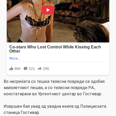
Во несреќата со тешки телесни повреди се здобил
малолетниот пешак, а со телесни повреди Р.А.,
констатирани во Ургентниот центар во Гостивар.
Извршен бил увид од увидна екипа од Полициската
станица Гостивар.