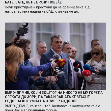
БАТЕ, БАТЕ, НЕ НЕ БРАНИ ПОВЕЌЕ
Кочи Христијане и престани да не браниш веќе. Од
најповластена нација на САД, стигнавме до…
ВМРО-ДПМНЕ, КОЈ И ЗОШТО? НА НИКОГО НЕ МУ ГОРЕЛА
СВЕЌАТА ДО ЗОРИ, ПА ТАКА И ВАШАТА ЌЕ ЗГАСНЕ –
РЕДОВНА КОЛУМНА НА ОЛИВЕР АНДОНОВ
ВМРО-ДПМНЕ, кој и зошто? Насловот на колумната која е
пред Вас е во прашална форма…