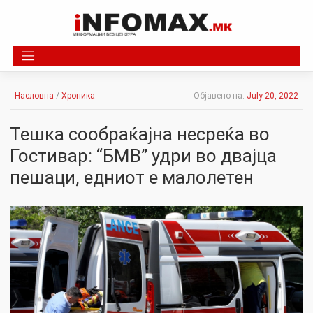
Skip
to
content
Насловна
/
Хроника
Објавено на:
July 20, 2022
Тешка сообраќајна несреќа во
Гостивар: “БМВ” удри во двајца
пешаци, едниот е малолетен