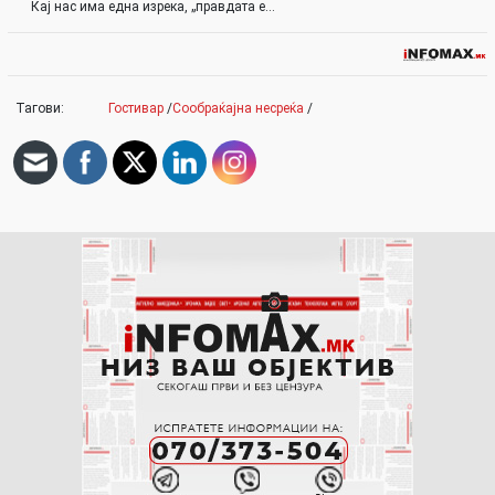
Кај нас има една изрека, „правдата е…
Тагови:
Гостивар
/
Сообраќајна несреќа
/