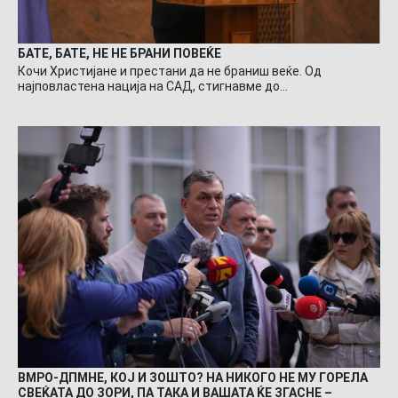
БАТЕ, БАТЕ, НЕ НЕ БРАНИ ПОВЕЌЕ
Кочи Христијане и престани да не браниш веќе. Од
најповластена нација на САД, стигнавме до…
ВМРО-ДПМНЕ, КОЈ И ЗОШТО? НА НИКОГО НЕ МУ ГОРЕЛА
СВЕЌАТА ДО ЗОРИ, ПА ТАКА И ВАШАТА ЌЕ ЗГАСНЕ –