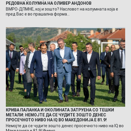
РЕДОВНА КОЛУМНА НА ОЛИВЕР АНДОНОВ
ВМРО-ДПМНЕ, кој и зошто? Насловот на колумната која е
пред Вас е во прашална форма…
КРИВА ПАЛАНКА И ОКОЛИНАТА ЗАТРУЕНА СО ТЕШКИ
МЕТАЛИ: НЕМОЈТЕ ДА СЕ ЧУДИТЕ ЗОШТО ДЕНЕС
ПРОСЕЧНОТО НИВО НА IQ ВО МАКЕДОНИЈА Е 81.9!
Немојте да се чудите зошто денес просечното ниво на IQ во
Македонија е 81.9! Имено…