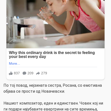
По тој повод, нејзината сестра, Росана, со емотивна
објава се прости од Новачевски.
Нашиот композитор, еден и единствен. Човек кој ни
ги подари најубавите евергрини на сите времиња,