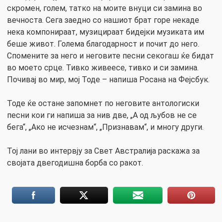
скромен, голем, татко на моите внуци си замина во
вечноста. Сега заедно со нашиот брат горе некаде
нека компонираат, музицираат бидејки музиката им
беше живот. Голема благодарност и почит до него.
Спомените за него и неговите песни секогаш ќе бидат
во моето срце. Тивко живеесе, тивко и си замина.
Почивај во мир, мој Тоде – напиша Росана на Фејсбук.
Тоде ќе остане запомнет по неговите антологиски
песни кои ги напиша за нив две, „А од љубов не се
бега“, „Ако не исчезнам“, „Признавам“, и многу други.
Тој лани во интервју за Свет Австралија раскажа за
својата двегодишна борба со ракот.