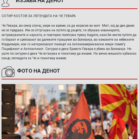
ИЗЈАВА НА ДЕНОТ
СОТИР КОСТОВ ЗА ЛЕГЕНДАТА НА ЧЕ ГЕВАРА
Че Гевара, во секој случај, умре на време, за да израсне во мит. Мит, кој до ден денес
не се предава. Им се оттргнува на луѓето од рацете, ги збунува новинарите,
истражувачите и науката, и повторно полетува преку Андите, како би могле луѓето да
го бараат и среќаваат во далеките прашуми во Боливија, во кањоните на небеските
Кордиљери, кои го наткрилуваат ланецот на латиноамерикански земји помеѓу
Пацификот и Антлантикот. Сигурно е дека Ернесто Гевара е убиен во Боливија. Но
уште по сигурно е дека Че останува и понатаму да живее. На вечно жешкото кубанско
сонце, легендата за Че и понатаму живее.
ФОТО НА ДЕНОТ