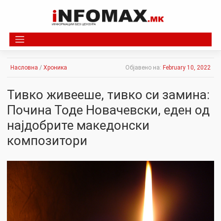
Skip
to
content
Насловна
/
Хроника
Објавено на:
February 10, 2022
Тивко живееше, тивко си замина:
Почина Тоде Новачевски, еден од
најдобрите македонски
композитори