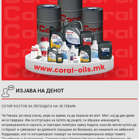
ИЗЈАВА НА ДЕНОТ
СОТИР КОСТОВ ЗА ЛЕГЕНДАТА НА ЧЕ ГЕВАРА
Че Гевара, во секој случај, умре на време, за да израсне во мит. Мит, кој до ден денес
не се предава. Им се оттргнува на луѓето од рацете, ги збунува новинарите,
истражувачите и науката, и повторно полетува преку Андите, како би могле луѓето да
го бараат и среќаваат во далеките прашуми во Боливија, во кањоните на небеските
Кордиљери, кои го наткрилуваат ланецот на латиноамерикански земји помеѓу
Пацификот и Антлантикот. Сигурно е дека Ернесто Гевара е убиен во Боливија. Но