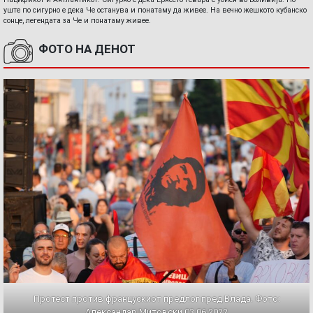
уште по сигурно е дека Че останува и понатаму да живее. На вечно жешкото кубанско
сонце, легендата за Че и понатаму живее.
ФОТО НА ДЕНОТ
Протест против францускиот предлог пред Влада. Фото:
Александар Митовски,03.06.2022