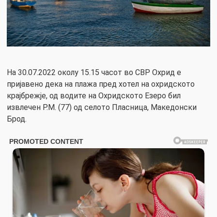
На 30.07.2022 околу 15.15 часот во СВР Охрид е
пријавено дека на плажа пред хотел на охридското
крајбрежје, од водите на Охридското Езеро бил
извлечен Р.М. (77) од селото Пласница, Македонски
Брод.