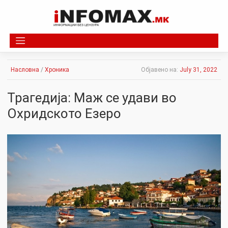
Skip
to
content
Насловна
/
Хроника
Објавено на:
July 31, 2022
Трагедија: Маж се удави во
Охридското Езеро