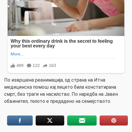
По извршена реанимација, од страна на Итна
медицинска помош кај лицето била констатирана
смрт, без траги на насилство. По наредба на Јавен
обвинител, телото е предадено на семејството.