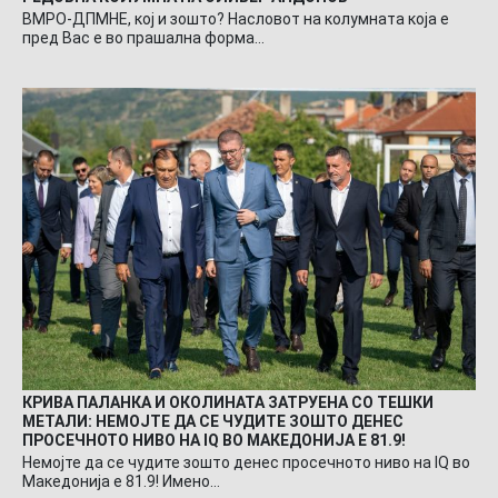
ВМРО-ДПМНЕ, кој и зошто? Насловот на колумната која е
пред Вас е во прашална форма…
КРИВА ПАЛАНКА И ОКОЛИНАТА ЗАТРУЕНА СО ТЕШКИ
МЕТАЛИ: НЕМОЈТЕ ДА СЕ ЧУДИТЕ ЗОШТО ДЕНЕС
ПРОСЕЧНОТО НИВО НА IQ ВО МАКЕДОНИЈА Е 81.9!
Немојте да се чудите зошто денес просечното ниво на IQ во
Македонија е 81.9! Имено…