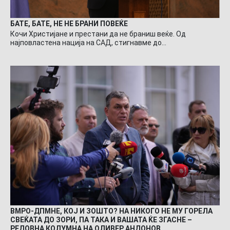
БАТЕ, БАТЕ, НЕ НЕ БРАНИ ПОВЕЌЕ
Кочи Христијане и престани да не браниш веќе. Од
најповластена нација на САД, стигнавме до…
ВМРО-ДПМНЕ, КОЈ И ЗОШТО? НА НИКОГО НЕ МУ ГОРЕЛА
СВЕЌАТА ДО ЗОРИ, ПА ТАКА И ВАШАТА ЌЕ ЗГАСНЕ –
РЕДОВНА КОЛУМНА НА ОЛИВЕР АНДОНОВ