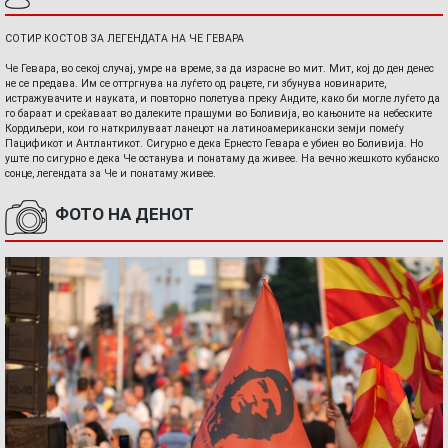
СОТИР КОСТОВ ЗА ЛЕГЕНДАТА НА ЧЕ ГЕВАРА
Че Гевара, во секој случај, умре на време, за да израсне во мит. Мит, кој до ден денес
не се предава. Им се оттргнува на луѓето од рацете, ги збунува новинарите,
истражувачите и науката, и повторно полетува преку Андите, како би могле луѓето да
го бараат и среќаваат во далеките прашуми во Боливија, во кањоните на небеските
Кордиљери, кои го наткрилуваат ланецот на латиноамерикански земји помеѓу
Пацификот и Антлантикот. Сигурно е дека Ернесто Гевара е убиен во Боливија. Но
уште по сигурно е дека Че останува и понатаму да живее. На вечно жешкото кубанско
сонце, легендата за Че и понатаму живее.
ФОТО НА ДЕНОТ