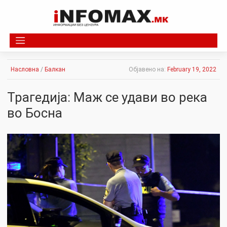
Skip
to
content
Насловна
/
Балкан
Објавено на:
February 19, 2022
Трагедија: Маж се удави во река
во Босна