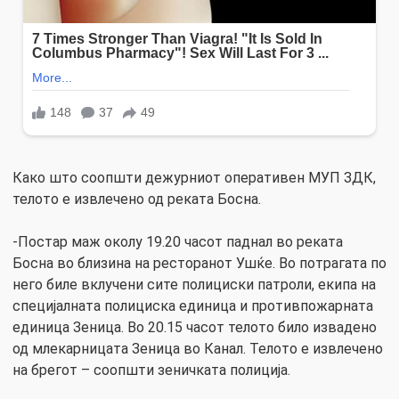
Како што соопшти дежурниот оперативен МУП ЗДК,
телото е извлечено од реката Босна.
-Постар маж околу 19.20 часот паднал во реката
Босна во близина на ресторанот Ушќе. Во потрагата по
него биле вклучени сите полициски патроли, екипа на
специјалната полициска единица и противпожарната
единица Зеница. Во 20.15 часот телото било извадено
од млекарницата Зеница во Канал. Телото е извлечено
на брегот – соопшти зеничката полиција.