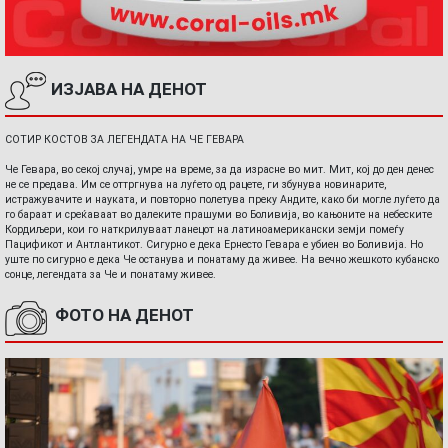
ИЗЈАВА НА ДЕНОТ
СОТИР КОСТОВ ЗА ЛЕГЕНДАТА НА ЧЕ ГЕВАРА
Че Гевара, во секој случај, умре на време, за да израсне во мит. Мит, кој до ден денес
не се предава. Им се оттргнува на луѓето од рацете, ги збунува новинарите,
истражувачите и науката, и повторно полетува преку Андите, како би могле луѓето да
го бараат и среќаваат во далеките прашуми во Боливија, во кањоните на небеските
Кордиљери, кои го наткрилуваат ланецот на латиноамерикански земји помеѓу
Пацификот и Антлантикот. Сигурно е дека Ернесто Гевара е убиен во Боливија. Но
уште по сигурно е дека Че останува и понатаму да живее. На вечно жешкото кубанско
сонце, легендата за Че и понатаму живее.
ФОТО НА ДЕНОТ