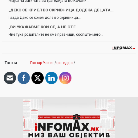
Мајка на загината во трагедијата во Кочани…
„ДЕКО СЕ КРИЕЛ ВО СКРИВНИЦА ДОДЕКА ДЕЦАТА…
Газда Деко се криел доле во скривница…
„ВИ УКАЖАВМЕ КОИ СЕ, А НЕ СТЕ…
Ние тука родителите не сме правници, соопштението…
Тагови:
Гаспар Улиел
/
трагедија
/