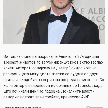
Во тешка скијачка несреќа на Алпите на 37-годишна
возраст животот го загуби францускиот актер Гаспар
Улиел. Актерот, освојувач на „Цезар“, скијал кога на
раскрсницата меѓу двете патеки се судрил со друг
скијач и се здобил со сериозна повреда на мозокот. Со
хеликоптер бил пренесен во болница во Гренобл, каде
што починал еден час подоцна. Локалните власти
отворија истрага за несреќата, пренесува АФП.