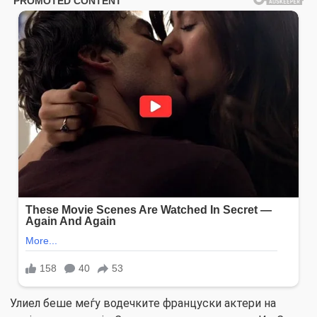
Улиел беше меѓу водечките француски актери на