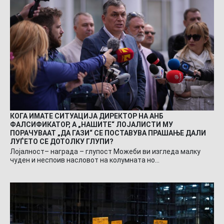
КОГА ИМАТЕ СИТУАЦИЈА ДИРЕКТОР НА АНБ
ФАЛСИФИКАТОР, А „НАШИТЕ“ ЛОЈАЛИСТИ МУ
ПОРАЧУВААТ „ДА ГАЗИ“ СЕ ПОСТАВУВА ПРАШАЊЕ ДАЛИ
ЛУЃЕТО СЕ ДОТОЛКУ ГЛУПИ?
Лојалност– награда – глупост Можеби ви изгледа малку
чуден и неспоив насловот на колумната но…