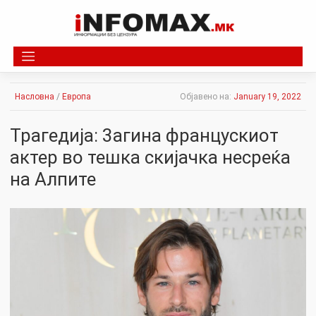
Skip
to
content
Насловна
/
Европа
Објавено на:
January 19, 2022
Трагедија: 3aгина францускиот
актер во тешка скијачка нecpеќа
на Алпите