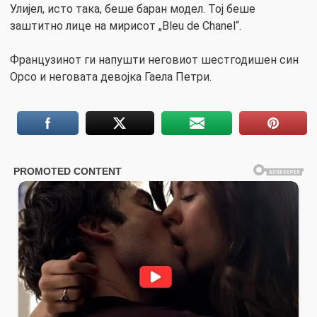
Улијел, исто така, беше баран модел. Тој беше
заштитно лице на мирисот „Bleu de Chanel“.
Французинот ги напушти неговиот шестгодишен син
Орсо и неговата девојка Гаела Петри.