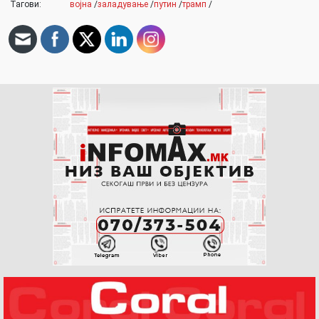
Тагови:
војна
/
заладување
/
путин
/
трамп
/