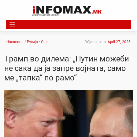
Skip
to
content
Насловна
/
Русија
•
Свет
Објавено на:
April 27, 2025
Трамп во дилема: „Путин можеби
не сака да ја запре војната, само
ме „тапка“ по рамо“