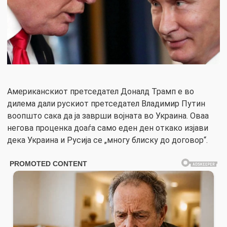
Американскиот претседател Доналд Трамп е во
дилема дали рускиот претседател Владимир Путин
воопшто сака да ја заврши војната во Украина. Оваа
негова проценка доаѓа само еден ден откако изјави
дека Украина и Русија се „многу блиску до договор“.