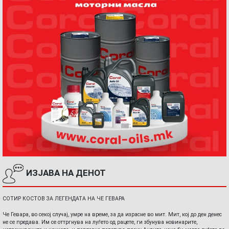
ИЗЈАВА НА ДЕНОТ
СОТИР КОСТОВ ЗА ЛЕГЕНДАТА НА ЧЕ ГЕВАРА
Че Гевара, во секој случај, умре на време, за да израсне во мит. Мит, кој до ден денес
не се предава. Им се оттргнува на луѓето од рацете, ги збунува новинарите,