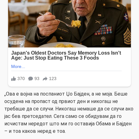
„Ова е војна на поспаниот Џо Бајден, а не моја. Беше
осудена на пропаст од првиот ден и никогаш не
требаше да се случи. Никогаш немаше да се случи ако
јас бев претседател. Сега само се обидувам да го
исчистам нередот што ми го оставија Обама и Бајден
– и тоа каков неред е тоа.