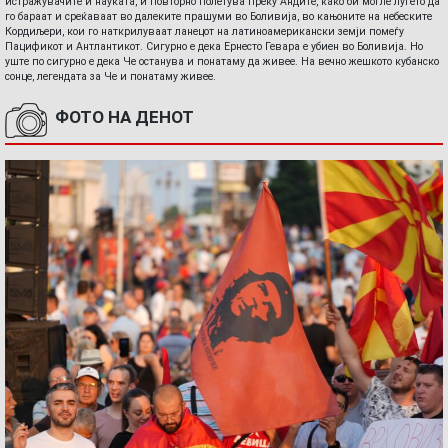
истражувачите и науката, и повторно полетува преку Андите, како би могле луѓето да
го бараат и среќаваат во далеките прашуми во Боливија, во кањоните на небеските
Кордиљери, кои го наткрилуваат ланецот на латиноамерикански земји помеѓу
Пацификот и Антлантикот. Сигурно е дека Ернесто Гевара е убиен во Боливија. Но
уште по сигурно е дека Че останува и понатаму да живее. На вечно жешкото кубанско
сонце, легендата за Че и понатаму живее.
ФОТО НА ДЕНОТ