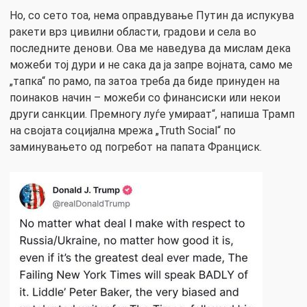
Но, со сето тоа, нема оправдување Путин да испукува
ракети врз цивилни области, градови и села во
последните денови. Ова ме наведува да мислам дека
можеби тој дури и не сака да ја запре војната, само ме
„тапка“ по рамо, па затоа треба да биде принуден на
поинаков начин – можеби со финансиски или некои
други санкции. Премногу луѓе умираат“, напиша Трамп
на својата социјална мрежа „Truth Social“ по
заминувањето од погребот на папата Франциск.