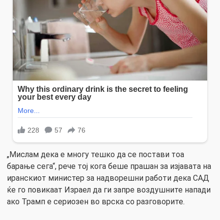
„Мислам дека е многу тешко да се постави тоа
барање сега“, рече тој кога беше прашан за изјавата на
иранскиот министер за надворешни работи дека САД
ќе го повикаат Израел да ги запре воздушните напади
ако Трамп е сериозен во врска со разговорите.