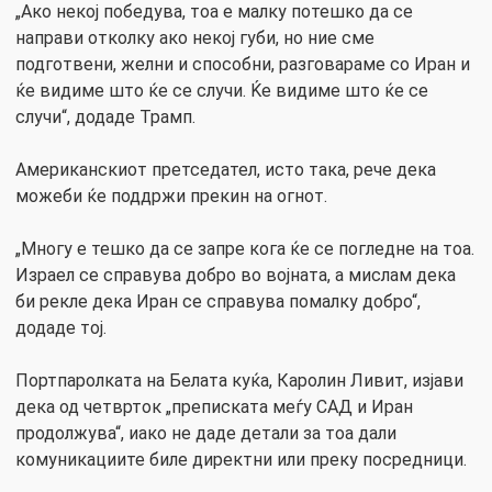
„Ако некој победува, тоа е малку потешко да се
направи отколку ако некој губи, но ние сме
подготвени, желни и способни, разговараме со Иран и
ќе видиме што ќе се случи. Ќе видиме што ќе се
случи“, додаде Трамп.
Американскиот претседател, исто така, рече дека
можеби ќе поддржи прекин на огнот.
„Многу е тешко да се запре кога ќе се погледне на тоа.
Израел се справува добро во војната, а мислам дека
би рекле дека Иран се справува помалку добро“,
додаде тој.
Портпаролката на Белата куќа, Каролин Ливит, изјави
дека од четврток „преписката меѓу САД и Иран
продолжува“, иако не даде детали за тоа дали
комуникациите биле директни или преку посредници.