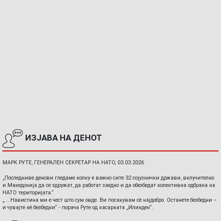
ИЗЈАВА НА ДЕНОТ
МАРК РУТЕ, ГЕНЕРАЛЕН СЕКРЕТАР НА НАТО, 03.03.2026
„Последниве денови гледаме колку е важно сите 32 сојузнички држави, вклучително
и Македонија да се здружат, да работат заедно и да обезбедат колективна одбрана на
НАТО територијата.“
„ ...Навистина ми е чест што сум овде. Ви посакувам сè најдобро. Останете безбедни –
и чувајте нè безбедни“ - порача Руте од касарната „Илинден“.