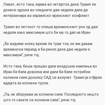
Ливит, исто така, изјави во четврток дека Трамп ќе
донесе одлука во следните две недели дали да
интервенира во израелско-иранскиот конфликт.
Трамп во петокот го опиша временскиот рок од две
недели како максимум што би му го дал на Иран.
„Ќе видиме колку време ќе трае тоа, но им давам
временски период и би рекол дека две недели е
максимум“, рече тој.
Исто така, беше прашан дали воздушна кампања во
Иран би била доволна или дали би биле потребни
копнени сили доколку САД се вклучат. Трамп ја отфрли
идејата за копнени трупи.
„Па, не зборувам за копнени сили. Последното нешто
што го сакате се копнени сили“, рече тој.