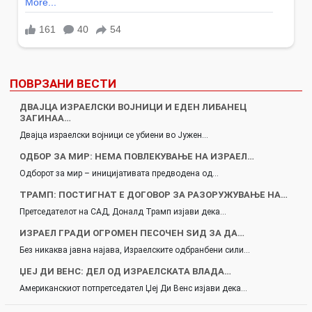
ПОВРЗАНИ ВЕСТИ
ДВАЈЦА ИЗРАЕЛСКИ ВОЈНИЦИ И ЕДЕН ЛИБАНЕЦ
ЗАГИНАА…
Двајца израелски војници се убиени во Јужен…
ОДБОР ЗА МИР: НЕМА ПОВЛЕКУВАЊЕ НА ИЗРАЕЛ…
Одборот за мир – иницијативата предводена од…
ТРАМП: ПОСТИГНАТ Е ДОГОВОР ЗА РАЗОРУЖУВАЊЕ НА…
Претседателот на САД, Доналд Трамп изјави дека…
ИЗРАЕЛ ГРАДИ ОГРОМЕН ПЕСОЧЕН ЅИД ЗА ДА…
Без никаква јавна најава, Израелските одбранбени сили…
ЏЕЈ ДИ ВЕНС: ДЕЛ ОД ИЗРАЕЛСКАТА ВЛАДА…
Американскиот потпретседател Џеј Ди Венс изјави дека…