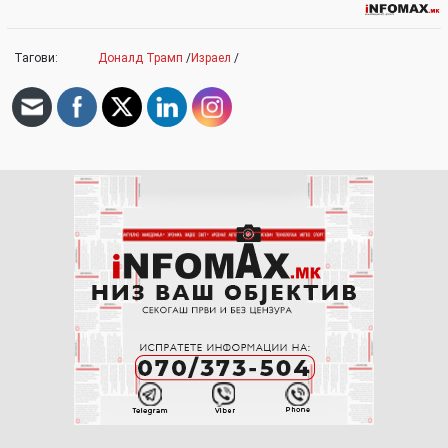
Тагови:
Доналд Трамп
/
Израел
/