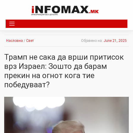
Skip
to
content
Насловна
/
Свет
Објавено на:
June 21, 2025
Трамп не сака да врши притисок
врз Израел: Зошто да барам
прекин на огнот кога тие
победуваат?