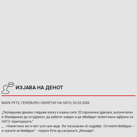
ИЗЈАВА НА ДЕНОТ
МАРК РУТЕ, ГЕНЕРАЛЕН СЕКРЕТАР НА НАТО, 03.03.2026
„Последниве денови гледаме колку е важно сите 32 сојузнички држави, вклучително
и Македонија да се здружат, да работат заедно и да обезбедат колективна одбрана на
НАТО територијата.“
„ ...Навистина ми е чест што сум овде. Ви посакувам сè најдобро. Останете безбедни –
и чувајте нè безбедни“ - порача Руте од касарната „Илинден“.