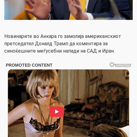
Новинарите во Анкара го замолија американскиот
претседател Доналд Трамп да коментира за
синоќешните меѓусебни напади на САД и Иран.