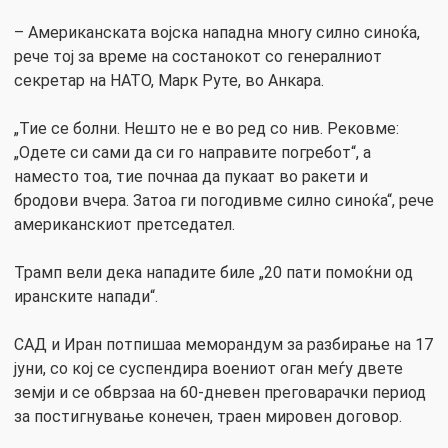
– Американската војска нападна многу силно синоќа,
рече тој за време на состанокот со генералниот
секретар на НАТО, Марк Руте, во Анкара.
„Тие се болни. Нешто не е во ред со нив. Рековме:
„Одете си сами да си го направите погребот“, а
наместо тоа, тие почнаа да пукаат во ракети и
бродови вчера. Затоа ги погодивме силно синоќа“, рече
американскиот претседател.
Трамп вели дека нападите биле „20 пати помоќни од
иранските напади“.
САД и Иран потпишаа меморандум за разбирање на 17
јуни, со кој се суспендира воениот оган меѓу двете
земји и се обврзаа на 60-дневен преговарачки период
за постигнување конечен, траен мировен договор.