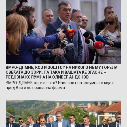
ВМРО-ДПМНЕ, КОЈ И ЗОШТО? НА НИКОГО НЕ МУ ГОРЕЛА
СВЕЌАТА ДО ЗОРИ, ПА ТАКА И ВАШАТА ЌЕ ЗГАСНЕ –
РЕДОВНА КОЛУМНА НА ОЛИВЕР АНДОНОВ
ВМРО-ДПМНЕ, кој и зошто? Насловот на колумната која е
пред Вас е во прашална форма…