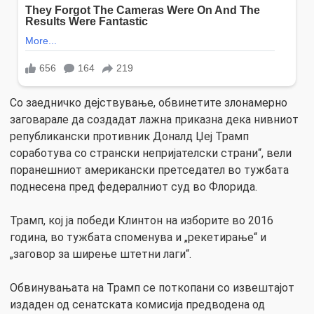
Со заедничко дејствување, обвинетите злонамерно
заговарале да создадат лажна приказна дека нивниот
републикански противник Доналд Џеј Трамп
соработува со странски непријателски страни“, вели
поранешниот американски претседател во тужбата
поднесена пред федералниот суд во Флорида.
Трамп, кој ја победи Клинтон на изборите во 2016
година, во тужбата споменува и „рекетирање“ и
„заговор за ширење штетни лаги“.
Обвинувањата на Трамп се поткопани со извештајот
издаден од сенатската комисија предводена од