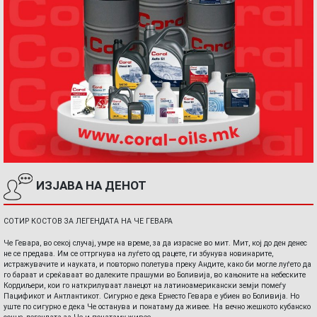
ИЗЈАВА НА ДЕНОТ
СОТИР КОСТОВ ЗА ЛЕГЕНДАТА НА ЧЕ ГЕВАРА
Че Гевара, во секој случај, умре на време, за да израсне во мит. Мит, кој до ден денес
не се предава. Им се оттргнува на луѓето од рацете, ги збунува новинарите,
истражувачите и науката, и повторно полетува преку Андите, како би могле луѓето да
го бараат и среќаваат во далеките прашуми во Боливија, во кањоните на небеските
Кордиљери, кои го наткрилуваат ланецот на латиноамерикански земји помеѓу
Пацификот и Антлантикот. Сигурно е дека Ернесто Гевара е убиен во Боливија. Но
уште по сигурно е дека Че останува и понатаму да живее. На вечно жешкото кубанско