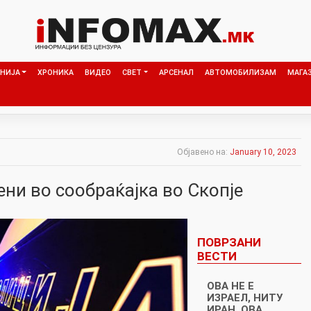
НИЈА
ХРОНИКА
ВИДЕО
СВЕТ
АРСЕНАЛ
АВТОМОБИЛИЗАМ
МАГА
Објавено на:
January 10, 2023
ни во сообраќајка во Скопје
ПОВРЗАНИ
ВЕСТИ
ОВА НЕ Е
ИЗРАЕЛ, НИТУ
ИРАН, ОВА…