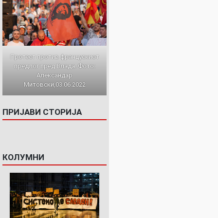
Протест против францускиот
предлог пред Влада. Фото:
Александар
Митовски,03.06.2022
ПРИЈАВИ СТОРИЈА
КОЛУМНИ