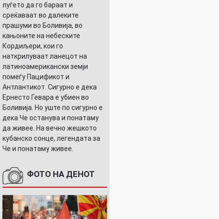
луѓето да го бараат и
среќаваат во далеките
прашуми во Боливија, во
кањоните на небеските
Кордиљери, кои го
наткрилуваат ланецот на
латиноамерикански земји
помеѓу Пацификот и
Антлантикот. Сигурно е дека
Ернесто Гевара е убиен во
Боливија. Но уште по сигурно е
дека Че останува и понатаму
да живее. На вечно жешкото
кубанско сонце, легендата за
Че и понатаму живее.
ФОТО НА ДЕНОТ