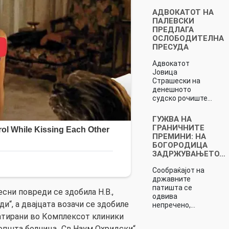
АДВОКАТОТ НА
ПАЛЕВСКИ
ПРЕДЛАГА
ОСЛОБОДИТЕЛНА
ПРЕСУДА
Адвокатот
Јовица
Страшески на
денешното
судско рочиште…
ГУЖВА НА
ГРАНИЧНИТЕ
ПРЕМИНИ: НА
БОГОРОДИЦА
ЗАДРЖУВАЊЕТО…
Сообраќајот на
државните
патишта се
сни повреди се здобила Н.В.,
одвива
ди“, а двајцата возачи се здобиле
непречено,…
атирани во Комплексот клиники
 општа болница „Св.Наум Охридски“.