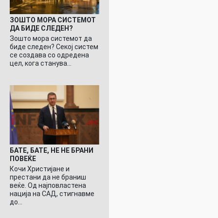
ЗОШТО МОРА СИСТЕМОТ
ДА БИДЕ СЛЕДЕН?
Зошто мора системот да
биде следен? Секој систем
се создава со одредена
цел, кога станува…
БАТЕ, БАТЕ, НЕ НЕ БРАНИ
ПОВЕЌЕ
Кочи Христијане и
престани да не браниш
веќе. Од најповластена
нација на САД, стигнавме
до…