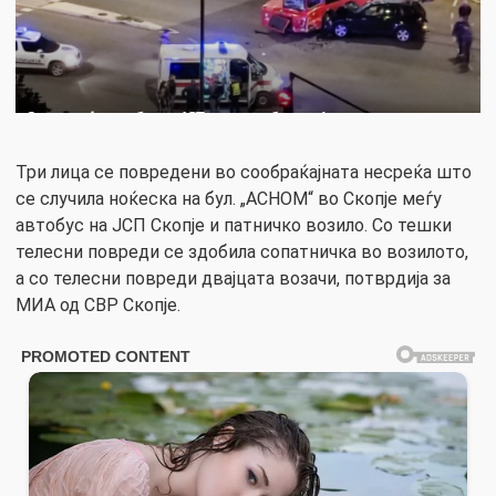
Три лица се повредени во сообраќајната несреќа што
се случила ноќеска на бул. „АСНОМ“ во Скопје меѓу
автобус на ЈСП Скопје и патничко возило. Со тешки
телесни повреди се здобила сопатничка во возилото,
а со телесни повреди двајцата возачи, потврдија за
МИА од СВР Скопје.