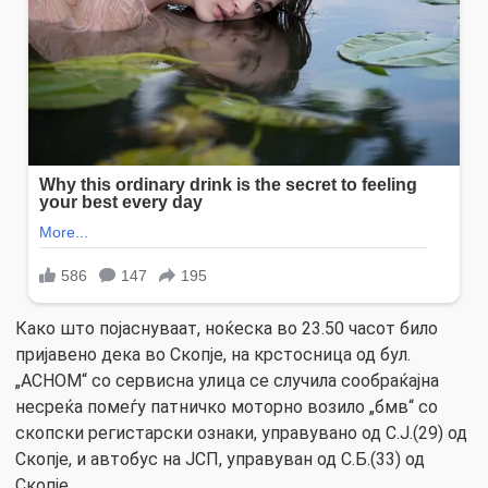
Како што појаснуваат, ноќеска вo 23.50 часот било
пријавено дека во Скопје, на крстосница од бул.
„АСНОМ“ со сервисна улица се случила сообраќајна
несреќа помеѓу патничко моторно возило „бмв“ со
скопски регистарски ознаки, управувано од С.Ј.(29) од
Скопје, и автобус на ЈСП, управуван од С.Б.(33) од
Скопје.