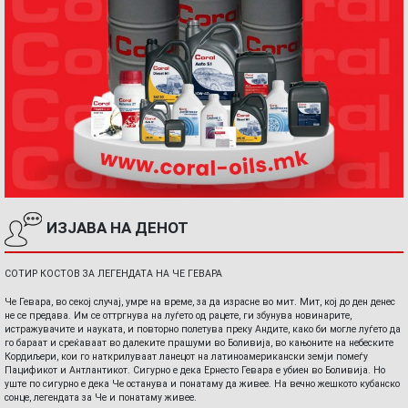
ИЗЈАВА НА ДЕНОТ
СОТИР КОСТОВ ЗА ЛЕГЕНДАТА НА ЧЕ ГЕВАРА
Че Гевара, во секој случај, умре на време, за да израсне во мит. Мит, кој до ден денес
не се предава. Им се оттргнува на луѓето од рацете, ги збунува новинарите,
истражувачите и науката, и повторно полетува преку Андите, како би могле луѓето да
го бараат и среќаваат во далеките прашуми во Боливија, во кањоните на небеските
Кордиљери, кои го наткрилуваат ланецот на латиноамерикански земји помеѓу
Пацификот и Антлантикот. Сигурно е дека Ернесто Гевара е убиен во Боливија. Но
уште по сигурно е дека Че останува и понатаму да живее. На вечно жешкото кубанско
сонце, легендата за Че и понатаму живее.