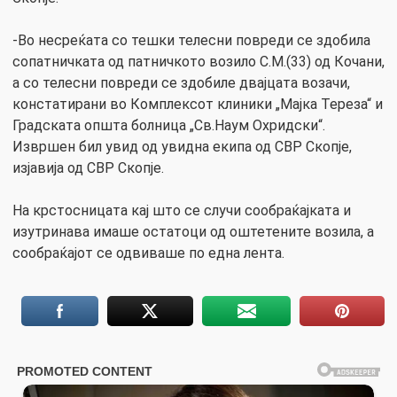
-Во несреќата со тешки телесни повреди се здобила
сопатничката од патничкото возило С.М.(33) од Кочани,
а со телесни повреди се здобиле двајцата возачи,
констатирани во Комплексот клиники „Мајка Тереза“ и
Градската општа болница „Св.Наум Охридски“.
Извршен бил увид од увидна екипа од СВР Скопје,
изјавија од СВР Скопје.
На крстосницата кај што се случи сообраќајката и
изутринава имаше остатоци од оштетените возила, а
сообраќајот се одвиваше по една лента.