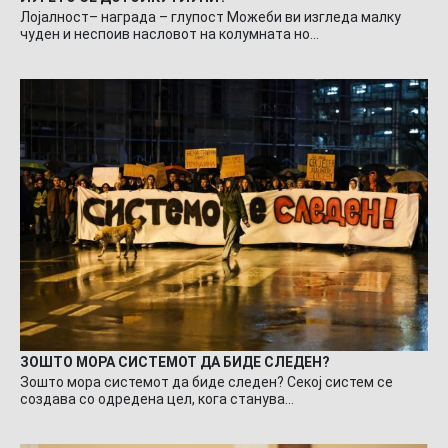
Лојалност– награда – глупост Можеби ви изгледа малку
чуден и неспоив насловот на колумната но…
ЗОШТО МОРА СИСТЕМОТ ДА БИДЕ СЛЕДЕН?
Зошто мора системот да биде следен? Секој систем се
создава со одредена цел, кога станува…