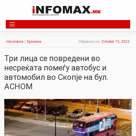
Skip
to
content
Насловна
/
Хроника
Објавено на:
October 19, 2023
Три лица се повредени во
несреќата помеѓу автобус и
автомобил во Скопје на бул.
АСНОМ