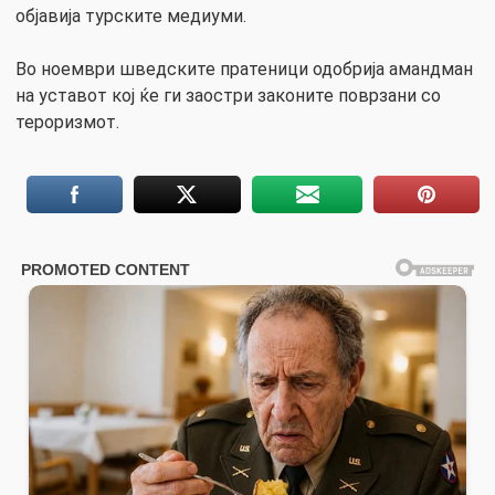
објавија турските медиуми.
Во ноември шведските пратеници одобрија амандман
на уставот кој ќе ги заостри законите поврзани со
тероризмот.