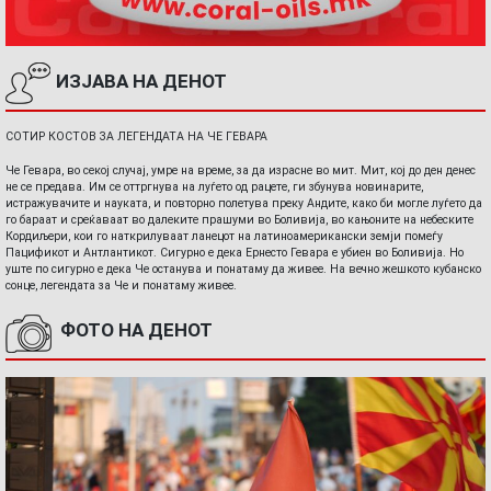
ИЗЈАВА НА ДЕНОТ
СОТИР КОСТОВ ЗА ЛЕГЕНДАТА НА ЧЕ ГЕВАРА
Че Гевара, во секој случај, умре на време, за да израсне во мит. Мит, кој до ден денес
не се предава. Им се оттргнува на луѓето од рацете, ги збунува новинарите,
истражувачите и науката, и повторно полетува преку Андите, како би могле луѓето да
го бараат и среќаваат во далеките прашуми во Боливија, во кањоните на небеските
Кордиљери, кои го наткрилуваат ланецот на латиноамерикански земји помеѓу
Пацификот и Антлантикот. Сигурно е дека Ернесто Гевара е убиен во Боливија. Но
уште по сигурно е дека Че останува и понатаму да живее. На вечно жешкото кубанско
сонце, легендата за Че и понатаму живее.
ФОТО НА ДЕНОТ