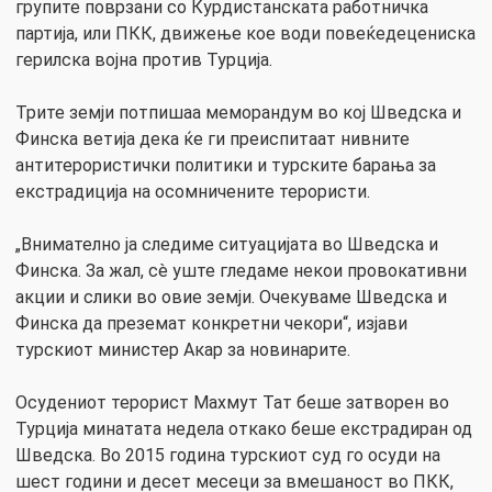
групите поврзани со Курдистанската работничка
партија, или ПКК, движење кое води повеќедецениска
герилска војна против Турција.
Трите земји потпишаа меморандум во кој Шведска и
Финска ветија дека ќе ги преиспитаат нивните
антитерористички политики и турските барања за
екстрадиција на осомничените терористи.
„Внимателно ја следиме ситуацијата во Шведска и
Финска. За жал, сè уште гледаме некои провокативни
акции и слики во овие земји. Очекуваме Шведска и
Финска да преземат конкретни чекори“, изјави
турскиот министер Акар за новинарите.
Осудениот терорист Махмут Тат беше затворен во
Турција минатата недела откако беше екстрадиран од
Шведска. Во 2015 година турскиот суд го осуди на
шест години и десет месеци за вмешаност во ПКК,