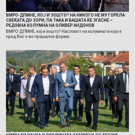
ВМРО-ДПМНЕ, КОЈ И ЗОШТО? НА НИКОГО НЕ МУ ГОРЕЛА
СВЕЌАТА ДО ЗОРИ, ПА ТАКА И ВАШАТА ЌЕ ЗГАСНЕ –
РЕДОВНА КОЛУМНА НА ОЛИВЕР АНДОНОВ
ВМРО-ДПМНЕ, кој и зошто? Насловот на колумната која е
пред Вас е во прашална форма…