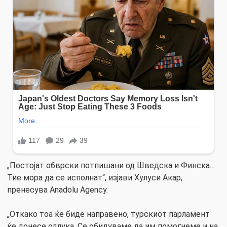
„Постојат обврски потпишани од Шведска и Финска…
Тие мора да се исполнат“, изјави Хулуси Акар,
пренесува Anadolu Agency.
„Откако тоа ќе биде направено, турскиот парламент
ќе донесе одлука. Се обидуваме да им помогнеме и на