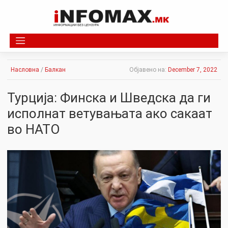
Skip
to
content
Насловна
/
Балкан
Објавено на:
December 7, 2022
Турција: Финска и Шведска да ги
исполнат ветувањата ако сакаат
во НАТО