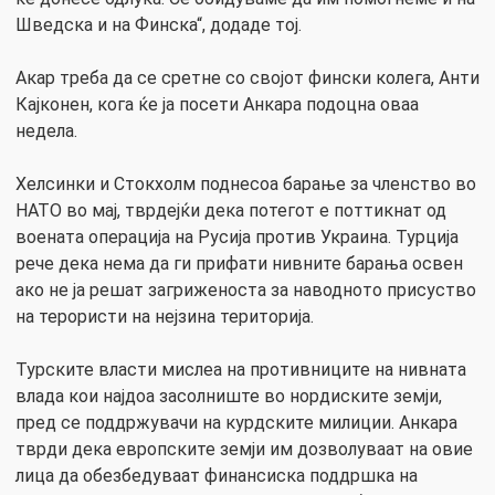
Шведска и на Финска“, додаде тој.
Акар треба да се сретне со својот фински колега, Анти
Кајконен, кога ќе ја посети Анкара подоцна оваа
недела.
Хелсинки и Стокхолм поднесоа барање за членство во
НАТО во мај, тврдејќи дека потегот е поттикнат од
воената операција на Русија против Украина. Турција
рече дека нема да ги прифати нивните барања освен
ако не ја решат загриженоста за наводното присуство
на терористи на нејзина територија.
Турските власти мислеа на противниците на нивната
влада кои најдоа засолниште во нордиските земји,
пред се поддржувачи на курдските милиции. Анкара
тврди дека европските земји им дозволуваат на овие
лица да обезбедуваат финансиска поддршка на