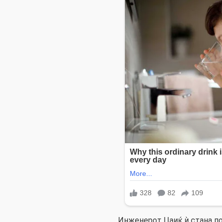
Инженерот Џаиќ ѝ стана по