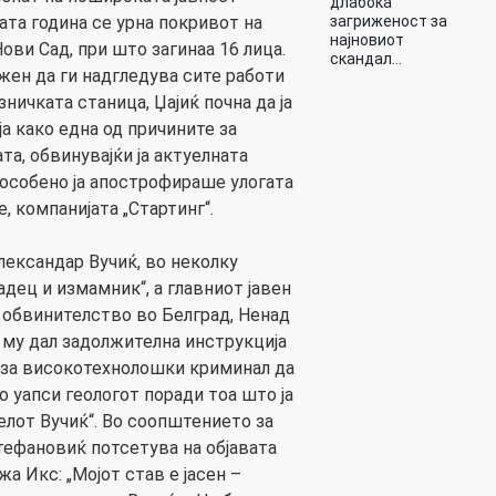
длабока
ата година се урна покривот на
загриженост за
најновиот
ви Сад, при што загинаа 16 лица.
скандал…
жен да ги надгледува сите работи
ичката станица, Џајиќ почна да ја
а како една од причините за
а, обвинувајќи ја актуелната
а особено ја апострофираше улогата
, компанијата „Стартинг“.
лександар Вучиќ, во неколку
адец и измамник“, а главниот јавен
 обвинителство во Белград, Ненад
 му дал задолжителна инструкција
 за високотехнолошки криминал да
го уапси геологот поради тоа што ја
елот Вучиќ“. Во соопштението за
ефановиќ потсетува на објавата
жа Икс: „Мојот став е јасен –