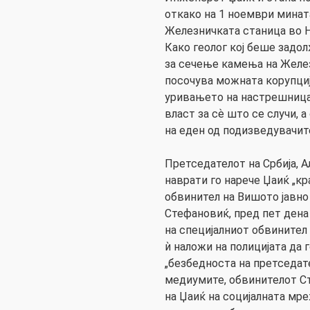
откако на 1 ноември минат
Железничката станица во Но
Како геолог кој беше задол
за сечење камења на Железн
посочува можната корупциј
уривањето на настрешницат
власт за сѐ што се случи, 
на еден од подизведувачите
Претседателот на Србија, А
наврати го нарече Џаиќ „кр
обвинител на Вишото јавно
Стефановиќ, пред пет дена
на специјалниот обвинител
ѝ наложи на полицијата да 
„безбедноста на претседат
медиумите, обвинителот Ст
на Џаиќ на социјалната мре