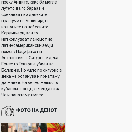
преку Андите, како би могле
луѓето да го бараат и
среќаваат во далеките
прашуми во Боливија, во
кањоните на небеските
Кордиљери, кои го
наткрилуваат ланецот на
латиноамерикански земји
помеѓу Пацификот и
Антлантикот. Сигурно е дека
Ернесто Гевара е убиен во
Боливија. Но уште по сигурно е
дека Че останува и понатаму
да живее. На вечно жешкото
кубанско сонце, легендата за
Че и понатаму живее.
ФОТО НА ДЕНОТ