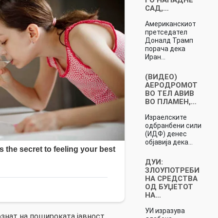
САД,…
Американскиот
претседател
Доналд Трамп
порача дека
Иран…
(ВИДЕО)
АЕРОДРОМОТ
ВО ТЕЛ АВИВ
ВО ПЛАМЕН,…
Израелските
одбранбени сили
(ИДФ) денес
објавија дека…
ДУИ:
ЗЛОУПОТРЕБИ
НА СРЕДСТВА
ОД БУЏЕТОТ
НА…
УИ изразува
знат на пошироката јавност