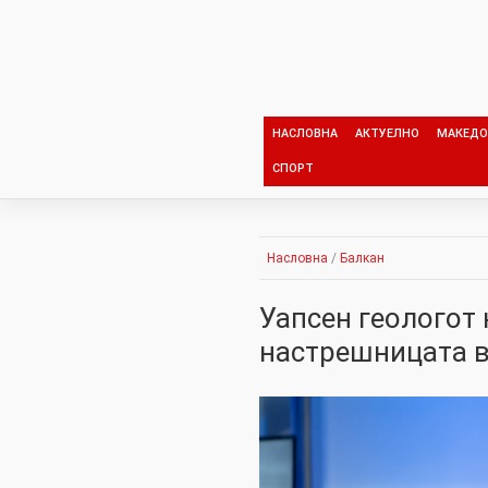
Skip
to
content
НАСЛОВНА
АКТУЕЛНО
МАКЕДО
СПОРТ
Насловна
/
Балкан
Уапсен геологот 
настрешницата в