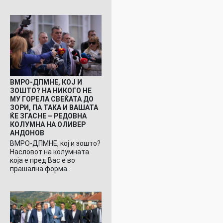
ВМРО-ДПМНЕ, КОЈ И
ЗОШТО? НА НИКОГО НЕ
МУ ГОРЕЛА СВЕЌАТА ДО
ЗОРИ, ПА ТАКА И ВАШАТА
ЌЕ ЗГАСНЕ – РЕДОВНА
КОЛУМНА НА ОЛИВЕР
АНДОНОВ
ВМРО-ДПМНЕ, кој и зошто?
Насловот на колумната
која е пред Вас е во
прашална форма…