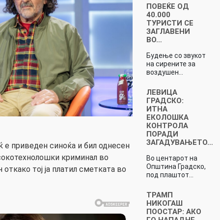
ПОВЕЌЕ ОД
40.000
ТУРИСТИ СЕ
ЗАГЛАВЕНИ
ВО…
Будење со звукот
на сирените за
воздушен…
ЛЕВИЦА
ГРАДСКО:
ИТНА
ЕКОЛОШКА
КОНТРОЛА
ПОРАДИ
ЗАГАДУВАЊЕТО…
ќ е приведен синоќа и бил однесен
сокотехнолошки криминал во
Во центарот на
Општина Градско,
 откако тој ја платил сметката во
под плаштот…
ТРАМП
НИКОГАШ
ПООСТАР: АКО
ГО НАПАДНЕ