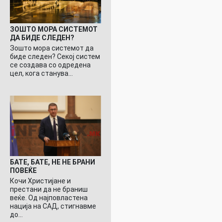
ЗОШТО МОРА СИСТЕМОТ
ДА БИДЕ СЛЕДЕН?
Зошто мора системот да
биде следен? Секој систем
се создава со одредена
цел, кога станува…
БАТЕ, БАТЕ, НЕ НЕ БРАНИ
ПОВЕЌЕ
Кочи Христијане и
престани да не браниш
веќе. Од најповластена
нација на САД, стигнавме
до…