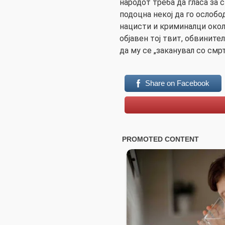
народот треба да гласа за 
подоцна некој да го ослобо
нацисти и криминалци окол
објавен тој твит, обвините
да му се „заканувал со смр
Share on Facebook