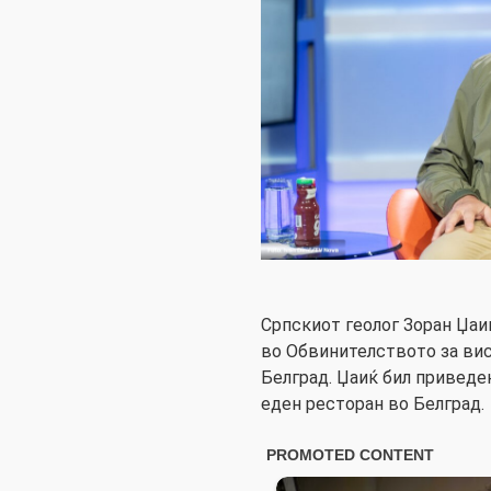
Српскиот геолог Зоран Џаи
во Обвинителството за ви
Белград. Џаиќ бил приведен
еден ресторан во Белград.