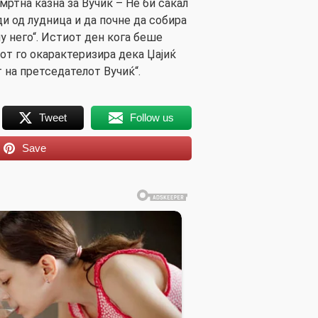
смртна казна за Вучиќ – Не би сакал
ди од лудница и да почне да собира
у него“. Истиот ден кога беше
лот го окарактеризира дека Џајиќ
т на претседателот Вучиќ“.
Tweet
Follow us
Save