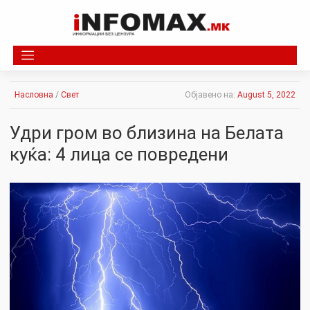
Skip
to
content
Насловна
/
Свет
Објавено на:
August 5, 2022
Удри гром во близина на Белата
куќа: 4 лица се повредени