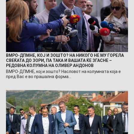
ВМРО-ДПМНЕ, КОЈ И ЗОШТО? НА НИКОГО НЕ МУ ГОРЕЛА
СВЕЌАТА ДО ЗОРИ, ПА ТАКА И ВАШАТА ЌЕ ЗГАСНЕ –
РЕДОВНА КОЛУМНА НА ОЛИВЕР АНДОНОВ
ВМРО-ДПМНЕ, кој и зошто? Насловот на колумната која е
пред Вас е во прашална форма…