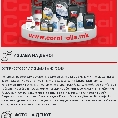
ИЗЈАВА НА ДЕНОТ
СОТИР КОСТОВ ЗА ЛЕГЕНДАТА НА ЧЕ ГЕВАРА
Че Гевара, во секој случај, умре на време, за да израсне во мит. Мит, кој до ден денес
не се предава. Им се оттргнува на луѓето од рацете, ги збунува новинарите,
истражувачите и науката, и повторно полетува преку Андите, како би могле луѓето да
го бараат и среќаваат во далеките прашуми во Боливија, во кањоните на небеските
Кордиљери, кои го наткрилуваат ланецот на латиноамерикански земји помеѓу
Пацификот и Антлантикот. Сигурно е дека Ернесто Гевара е убиен во Боливија. Но
уште по сигурно е дека Че останува и понатаму да живее. На вечно жешкото кубанско
сонце, легендата за Че и понатаму живее.
ФОТО НА ДЕНОТ