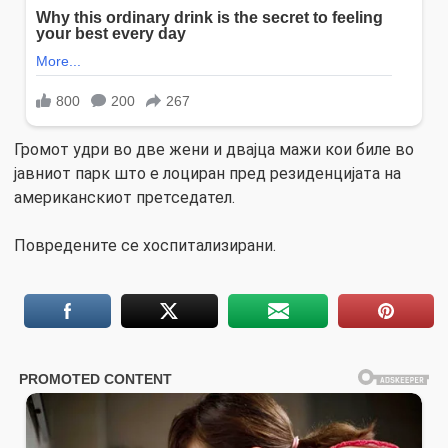
Громот удри во две жени и двајца мажи кои биле во
јавниот парк што е лоциран пред резиденцијата на
американскиот претседател.
Повредените се хоспитализирани.