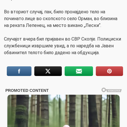
Во вториот случај, пак, било пронајдено тело на
починато лице во скопското село Орман, во близина
на реката Лепенец, на место викано „Лески“.
Случајот вчера бил пријавен во СВР Скопје. Полициски
службеници извршиле увид, а по наредба на Јавен
обвинител телото било дадено на обдукција.