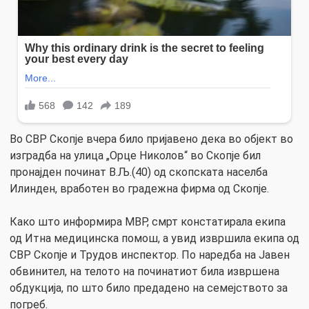
Во СВР Скопје вчера било пријавено дека во објект во
изградба на улица „Орце Николов“ во Скопје бил
пронајден починат В.Љ.(40) од скопската населба
Илинден, вработен во градежна фирма од Скопје.
Како што информира МВР, смрт констатирала екипа
од Итна медицинска помош, а увид извршила екипа од
СВР Скопје и Трудов инспектор. По наредба на Јавен
обвинител, на телото на починатиот била извршена
обдукција, по што било предадено на семејството за
погреб.