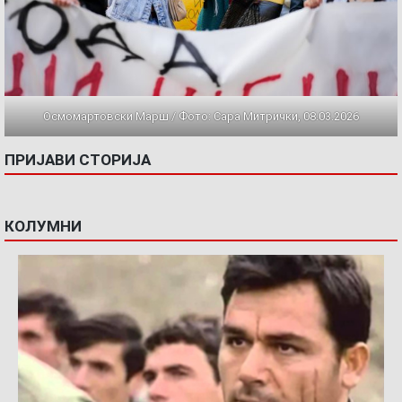
Осмомартовски Марш / Фото: Сара Митрички, 08.03.2026
ПРИЈАВИ СТОРИЈА
КОЛУМНИ