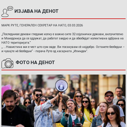
ИЗЈАВА НА ДЕНОТ
МАРК РУТЕ, ГЕНЕРАЛЕН СЕКРЕТАР НА НАТО, 03.03.2026
„Последниве денови гледаме колку е важно сите 32 сојузнички држави, вклучително
и Македонија да се здружат, да работат заедно и да обезбедат колективна одбрана на
НАТО територијата.“
„ ...Навистина ми е чест што сум овде. Ви посакувам сè најдобро. Останете безбедни –
и чувајте нè безбедни“ - порача Руте од касарната „Илинден“.
ФОТО НА ДЕНОТ