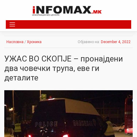
Skip
to
content
Насловна
/
Хроника
Објавено на:
December 4, 2022
УЖАС ВО СКОПЈЕ – пронајдени
два човечки трупа, еве ги
деталите