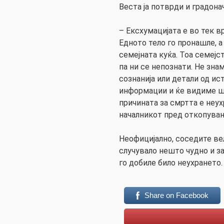
Веста ја потврди и градона
– Ексхумацијата е во тек в
Едното тело го пронашле, а
семејната куќа. Тоа семејст
па ни се непознати. Не зна
сознанија или детали од ис
информации и ќе видиме шт
причината за смртта е неух
началникот пред откопувањ
Неофицијално, соседите ве
случувало нешто чудно и з
го добиле било неухрането.
Share on Facebook