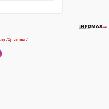
вор
/
Хрватска
/