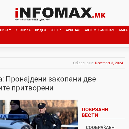
НИЈА
ХРОНИКА
ВИДЕО
СВЕТ
АРСЕНАЛ
АВТОМОБИЛИЗАМ
МАГА
Објавено на:
December 3, 2024
а: Пронајдени закопани две
ите притворени
ПОВРЗАНИ
ВЕСТИ
СООБРАЌАЕН