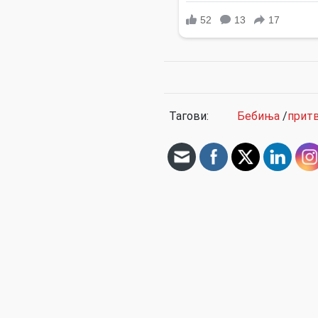
Тагови:
Бебиња
/
прит