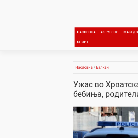
Skip
to
content
НАСЛОВНА
АКТУЕЛНО
МАКЕДО
СПОРТ
Насловна
/
Балкан
Ужас во Хрватск
бебиња, родител