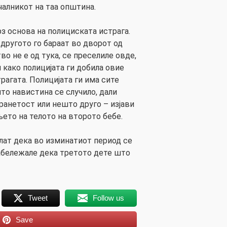
чалникот на таа општина.
рз основа на полициската истрага.
 другото го бараат во дворот од
во не е од тука, се преселиле овде,
м како полицијата ги добила овие
трагата. Полицијата ги има сите
о навистина се случило, дали
ранетост или нешто друго – изјави
ето на телото на второто бебе.
лат дека во изминатиот период се
абележале дека третото дете што
Tweet
Follow us
Save