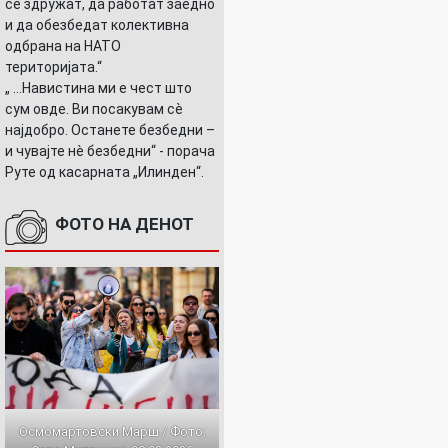
се здружат, да работат заедно
и да обезбедат колективна
одбрана на НАТО
територијата.“
„ ...Навистина ми е чест што
сум овде. Ви посакувам сè
најдобро. Останете безбедни –
и чувајте нè безбедни“ - порача
Руте од касарната „Илинден“.
ФОТО НА ДЕНОТ
Осмомартовски Марш / Фото: