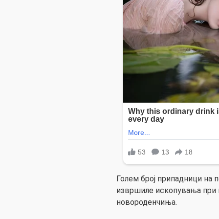
Голем број припадници на п
извршиле ископувања при ш
новороденчиња.