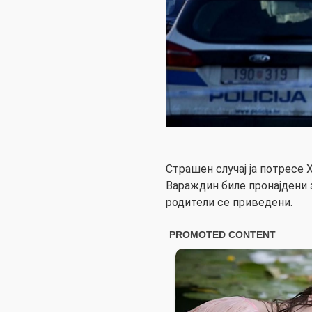
Страшен случај ја потресе 
Вараждин биле пронајдени 
родители се приведени.