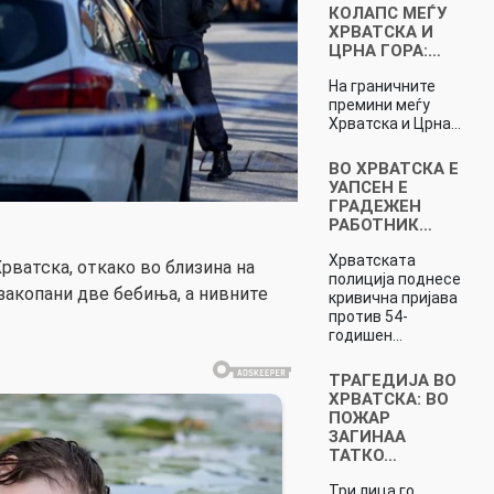
КОЛАПС МЕЃУ
ХРВАТСКА И
ЦРНА ГОРА:…
На граничните
премини меѓу
Хрватска и Црна…
ВО ХРВАТСКА Е
УАПСЕН Е
ГРАДЕЖЕН
РАБОТНИК…
Хрватската
Хрватска, откако во близина на
полиција поднесе
закопани две бебиња, а нивните
кривична пријава
против 54-
годишен…
ТРАГЕДИЈА ВО
ХРВАТСКА: ВО
ПОЖАР
ЗАГИНАА
ТАТКО…
Три лица го