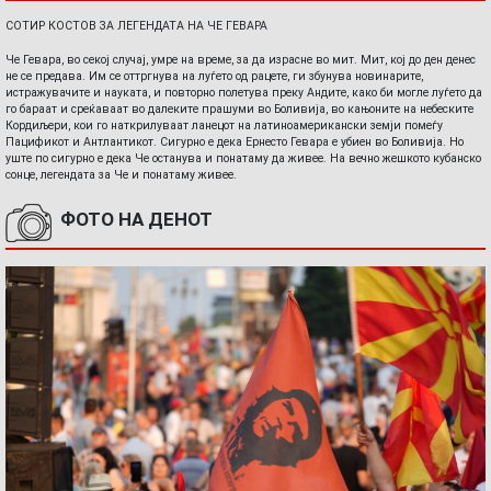
СОТИР КОСТОВ ЗА ЛЕГЕНДАТА НА ЧЕ ГЕВАРА
Че Гевара, во секој случај, умре на време, за да израсне во мит. Мит, кој до ден денес
не се предава. Им се оттргнува на луѓето од рацете, ги збунува новинарите,
истражувачите и науката, и повторно полетува преку Андите, како би могле луѓето да
го бараат и среќаваат во далеките прашуми во Боливија, во кањоните на небеските
Кордиљери, кои го наткрилуваат ланецот на латиноамерикански земји помеѓу
Пацификот и Антлантикот. Сигурно е дека Ернесто Гевара е убиен во Боливија. Но
уште по сигурно е дека Че останува и понатаму да живее. На вечно жешкото кубанско
сонце, легендата за Че и понатаму живее.
ФОТО НА ДЕНОТ