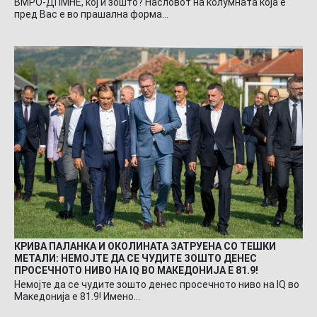
ВМРО-ДПМНЕ, кој и зошто? Насловот на колумната која е
пред Вас е во прашална форма…
КРИВА ПАЛАНКА И ОКОЛИНАТА ЗАТРУЕНА СО ТЕШКИ
МЕТАЛИ: НЕМОЈТЕ ДА СЕ ЧУДИТЕ ЗОШТО ДЕНЕС
ПРОСЕЧНОТО НИВО НА IQ ВО МАКЕДОНИЈА Е 81.9!
Немојте да се чудите зошто денес просечното ниво на IQ во
Македонија е 81.9! Имено…