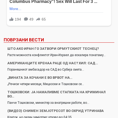
ПОВРЗАНИ ВЕСТИ
ШТО АКО ИРАН ГО ЗАТВОРИ ОРМУТСКИОТ ТЕСНЕЦ?
Расте можноста конфликтот Иран-Израел да ескалира понатаму…
AМЕРИКАНЦИТЕ КРЕНАА РАЦЕ ОД НАС? ХИЛ: САД…
Поранешниот амбасадор на САД во Србија смета…
„ВИНАТА ЗА КОЧАНИ Е ВО ВРВОТ НА…
„Речиси четири месеци, Мицкоски и Тошковски се…
ТОШКОВСКИ: ЈА НАМАЛИВМЕ СТАПКАТА НА КРИМИНАЛ
ВО…
Панче Тошковски, министер за внатрешни работи, во…
(ВИДЕО) СНИМЕН ЗЕМЈОТРЕСОТ ВО ОХРИД УТРИНАВА
Краток, но силен земјотрес утрово во 04:35…