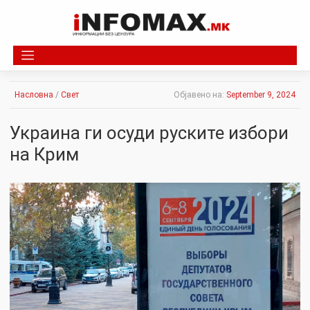
Skip
to
content
Насловна
/
Свет
Објавено на:
September 9, 2024
Украина ги осуди руските избори
на Крим