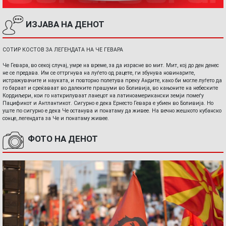
ИЗЈАВА НА ДЕНОТ
СОТИР КОСТОВ ЗА ЛЕГЕНДАТА НА ЧЕ ГЕВАРА
Че Гевара, во секој случај, умре на време, за да израсне во мит. Мит, кој до ден денес
не се предава. Им се оттргнува на луѓето од рацете, ги збунува новинарите,
истражувачите и науката, и повторно полетува преку Андите, како би могле луѓето да
го бараат и среќаваат во далеките прашуми во Боливија, во кањоните на небеските
Кордиљери, кои го наткрилуваат ланецот на латиноамерикански земји помеѓу
Пацификот и Антлантикот. Сигурно е дека Ернесто Гевара е убиен во Боливија. Но
уште по сигурно е дека Че останува и понатаму да живее. На вечно жешкото кубанско
сонце, легендата за Че и понатаму живее.
ФОТО НА ДЕНОТ