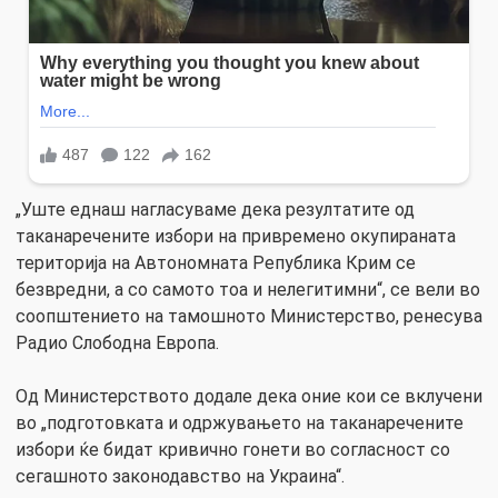
„Уште еднаш нагласуваме дека резултатите од
таканаречените избори на привремено окупираната
територија на Автономната Република Крим се
безвредни, а со самото тоа и нелегитимни“, се вели во
соопштението на тамошното Министерство, ренесува
Радио Слободна Европа.
Од Министерството додале дека оние кои се вклучени
во „подготовката и одржувањето на таканаречените
избори ќе бидат кривично гонети во согласност со
сегашното законодавство на Украина“.