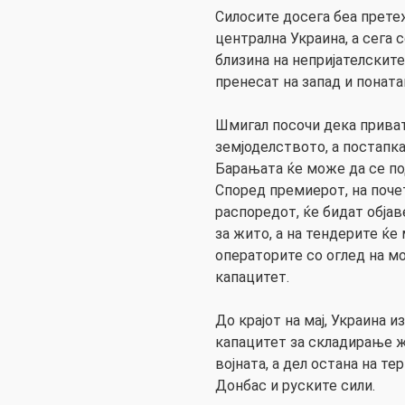
Силосите досега беа прете
централна Украина, а сега
близина на непријателските
пренесат на запад и поната
Шмигал посочи дека приват
земјоделството, а постапка
Барањата ќе може да се по
Според премиерот, на поче
распоредот, ќе бидат обја
за жито, а на тендерите ќе
операторите со оглед на м
капацитет.
До крајот на мај, Украина 
капацитет за складирање ж
војната, а дел остана на те
Донбас и руските сили.