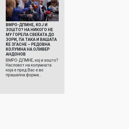
ВМРО-ДПМНЕ, КОЈ И
ЗОШТО? НА НИКОГО НЕ
МУ ГОРЕЛА СВЕЌАТА ДО
ЗОРИ, ПА ТАКА И ВАШАТА
ЌЕ ЗГАСНЕ – РЕДОВНА
КОЛУМНА НА ОЛИВЕР
АНДОНОВ
ВМРО-ДПМНЕ, кој и зошто?
Насловот на колумната
која е пред Вас е во
прашална форма…