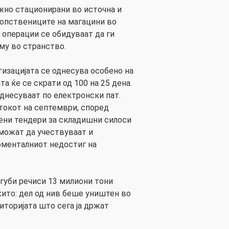
жно стационирани во источна и
 сопствениците на магацини во
 операции се обидуваат да ги
му во странство.
изацијата се однесува особено на
та ќе се скрати од 100 на 25 дена.
днесуваат по електронски пат.
токот на септември, според
вени тендери за складишни силоси
 можат да учествуваат и
оменталниот недостиг на
изгуби речиси 13 милиони тони
ито: дел од нив беше уништен во
риторијата што сега ја држат