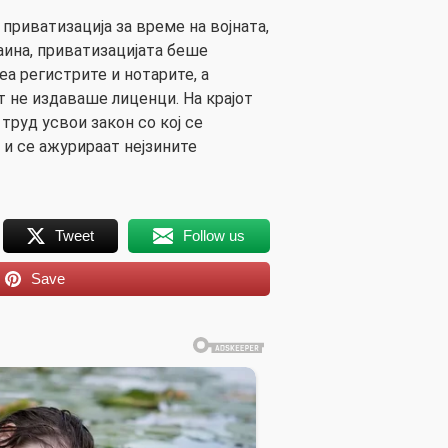
 приватизација за време на војната,
аина, приватизацијата беше
еа регистрите и нотарите, а
 не издаваше лиценци. На крајот
 труд усвои закон со кој се
 и се ажурираат нејзините
Tweet
Follow us
Save