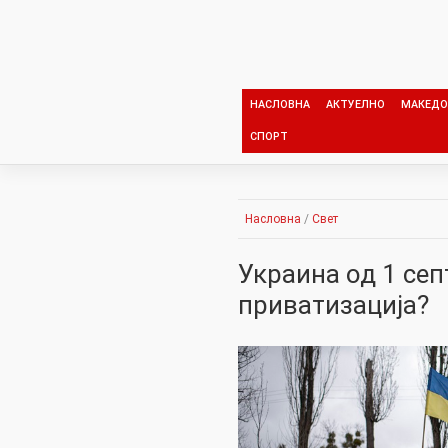
Skip
to
content
НАСЛОВНА
АКТУЕЛНО
МАКЕДО
СПОРТ
Насловна
/
Свет
Украина од 1 се
приватизација?