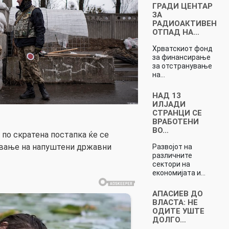
ГРАДИ ЦЕНТАР
ЗА
РАДИОАКТИВЕН
ОТПАД НА…
Хрватскиот фонд
за финансирање
за отстранување
на…
НАД 13
ИЛЈАДИ
СТРАНЦИ СЕ
ВРАБОТЕНИ
ВО…
 по скратена постапка ќе се
ување на напуштени државни
Развојот на
различните
сектори на
економијата и…
АПАСИЕВ ДО
ВЛАСТА: НЕ
ОДИТЕ УШТЕ
ДОЛГО…