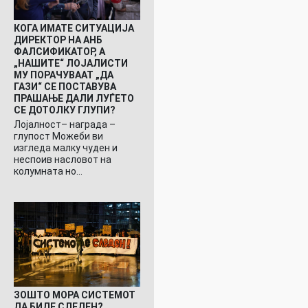
КОГА ИМАТЕ СИТУАЦИЈА
ДИРЕКТОР НА АНБ
ФАЛСИФИКАТОР, А
„НАШИТЕ“ ЛОЈАЛИСТИ
МУ ПОРАЧУВААТ „ДА
ГАЗИ“ СЕ ПОСТАВУВА
ПРАШАЊЕ ДАЛИ ЛУЃЕТО
СЕ ДОТОЛКУ ГЛУПИ?
Лојалност– награда –
глупост Можеби ви
изгледа малку чуден и
неспоив насловот на
колумната но…
ЗОШТО МОРА СИСТЕМОТ
ДА БИДЕ СЛЕДЕН?