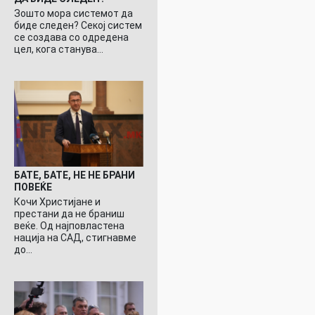
Зошто мора системот да
биде следен? Секој систем
се создава со одредена
цел, кога станува…
БАТЕ, БАТЕ, НЕ НЕ БРАНИ
ПОВЕЌЕ
Кочи Христијане и
престани да не браниш
веќе. Од најповластена
нација на САД, стигнавме
до…