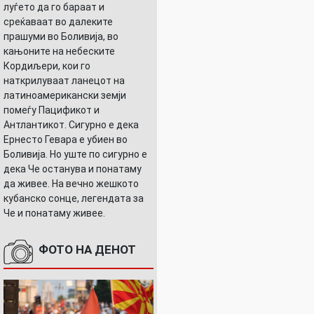
луѓето да го бараат и
среќаваат во далеките
прашуми во Боливија, во
кањоните на небеските
Кордиљери, кои го
наткрилуваат ланецот на
латиноамерикански земји
помеѓу Пацификот и
Антлантикот. Сигурно е дека
Ернесто Гевара е убиен во
Боливија. Но уште по сигурно е
дека Че останува и понатаму
да живее. На вечно жешкото
кубанско сонце, легендата за
Че и понатаму живее.
ФОТО НА ДЕНОТ