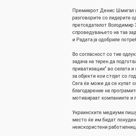
Премиерот Денис Шмигал в
разговорите со лидерите о
претседателот Володимир 
спроведувањето на таа зад
и Радата ја одобриле потре
Во согласност со тие одлук
задача на терен да подготв
приватизации“ во селата и 
за објекти кои стојат со г
Сега ќе може да се купат 
благодарение на програмите
мотивираат компаниите и л
Украинските медиуми пишув
место ќе им бидат понуден
неискористени работилници,