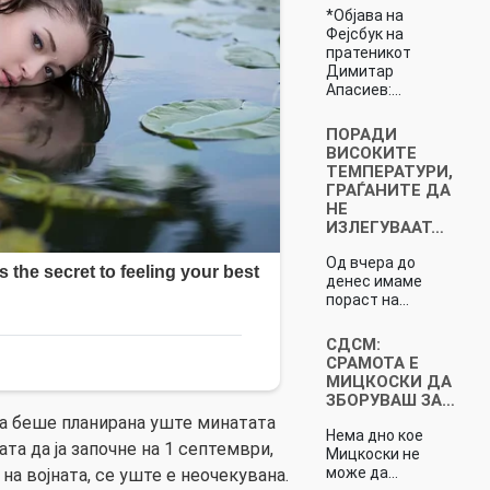
*Објава на
Фејсбук на
пратеникот
Димитар
Апасиев:…
ПОРАДИ
ВИСОКИТЕ
ТЕМПЕРАТУРИ,
ГРАЃАНИТЕ ДА
НЕ
ИЗЛЕГУВААТ…
Од вчера до
денес имаме
пораст на…
СДСМ:
СРАМОТА Е
МИЦКОСКИ ДА
ЗБОРУВАШ ЗА…
а беше планирана уште минатата
Нема дно кое
ата да ја започне на 1 септември,
Мицкоски не
може да…
а војната, се уште е неочекувана.