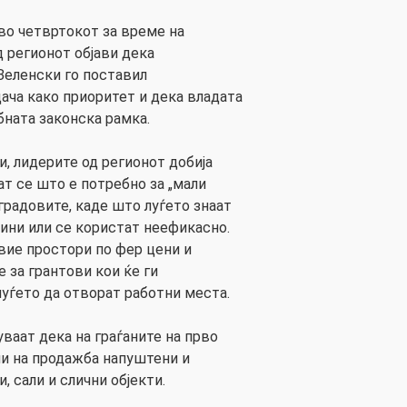
о четвртокот за време на
д регионот објави дека
Зеленски го поставил
ача како приоритет и дека владата
бната законска рамка.
и, лидерите од регионот добија
ат се што е потребно за „мали
градовите, каде што луѓето знаат
одини или се користат неефикасно.
овие простори по фер цени и
 за грантови кои ќе ги
уѓето да отворат работни места.
аат дека на граѓаните на прво
и на продажба напуштени и
 сали и слични објекти.