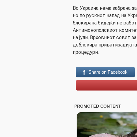
Во Украина нема забрана за
но по рускиот напад на Укр
блокирана бидејќи не работ
Антимонополскиот комитет
на јули, Врховниот совет за
деблокира приватизацијата
процедури.
Share on Facebook