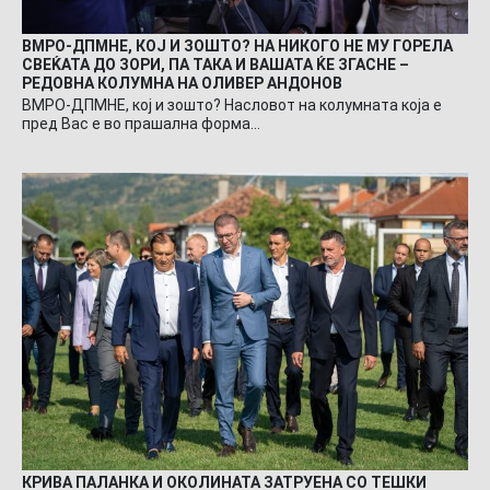
ВМРО-ДПМНЕ, КОЈ И ЗОШТО? НА НИКОГО НЕ МУ ГОРЕЛА
СВЕЌАТА ДО ЗОРИ, ПА ТАКА И ВАШАТА ЌЕ ЗГАСНЕ –
РЕДОВНА КОЛУМНА НА ОЛИВЕР АНДОНОВ
ВМРО-ДПМНЕ, кој и зошто? Насловот на колумната која е
пред Вас е во прашална форма…
КРИВА ПАЛАНКА И ОКОЛИНАТА ЗАТРУЕНА СО ТЕШКИ