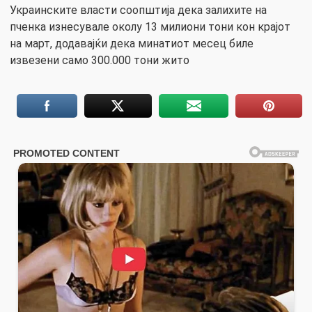
Украинските власти соопштија дека залихите на
пченка изнесувале околу 13 милиони тони кон крајот
на март, додавајќи дека минатиот месец биле
извезени само 300.000 тони жито