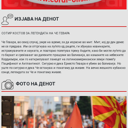
ИЗЈАВА НА ДЕНОТ
СОТИР КОСТОВ ЗА ЛЕГЕНДАТА НА ЧЕ ГЕВАРА
Че Гевара, во секој случај, умре на време, за да израсне во мит. Мит, кој до ден денес
не се предава. Им се оттргнува на луѓето од рацете, ги збунува новинарите,
истражувачите и науката, и повторно полетува преку Андите, како би могле луѓето да
го бараат и среќаваат во далеките прашуми во Боливија, во кањоните на небеските
Кордиљери, кои го наткрилуваат ланецот на латиноамерикански земји помеѓу
Пацификот и Антлантикот. Сигурно е дека Ернесто Гевара е убиен во Боливија. Но
уште по сигурно е дека Че останува и понатаму да живее. На вечно жешкото кубанско
сонце, легендата за Че и понатаму живее.
ФОТО НА ДЕНОТ