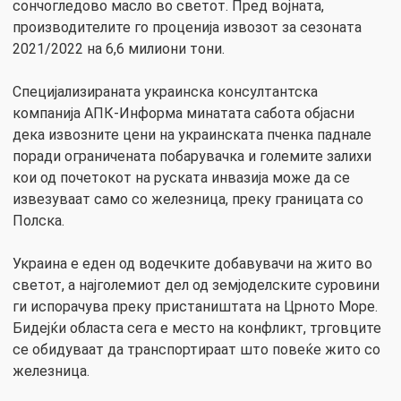
сончогледово масло во светот. Пред војната,
производителите го проценија извозот за сезоната
2021/2022 на 6,6 милиони тони.
Специјализираната украинска консултантска
компанија АПК-Информа минатата сабота објасни
дека извозните цени на украинската пченка паднале
поради ограничената побарувачка и големите залихи
кои од почетокот на руската инвазија може да се
извезуваат само со железница, преку границата со
Полска.
Украина е еден од водечките добавувачи на жито во
светот, а најголемиот дел од земјоделските суровини
ги испорачува преку пристаништата на Црното Море.
Бидејќи областа сега е место на конфликт, трговците
се обидуваат да транспортираат што повеќе жито со
железница.