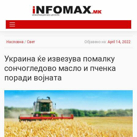
Skip
to
content
Насловна
/
Свет
Објавено на:
April 14, 2022
Украина ќе извезува помалку
сончогледово масло и пченка
поради војната