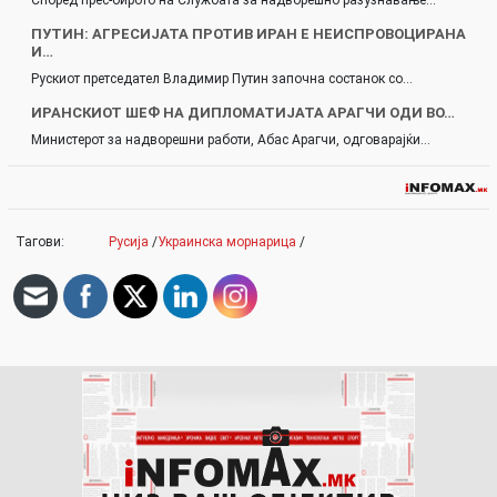
Според прес-бирото на Службата за надворешно разузнавање…
ПУТИН: АГРЕСИЈАТА ПРОТИВ ИРАН Е НЕИСПРОВОЦИРАНА
И…
Рускиот претседател Владимир Путин започна состанок со…
ИРАНСКИОТ ШЕФ НА ДИПЛОМАТИЈАТА АРАГЧИ ОДИ ВО…
Министерот за надворешни работи, Абас Арагчи, одговарајќи…
Тагови:
Русија
/
Украинска морнарица
/