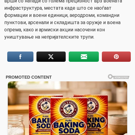
врши со напади со голема прецизност врз воената
инфраструктура, местата каде што се наоѓаат
формации и воени единици, аеродроми, командни
пунктови, арсенали и складишта за оружје и воена
опрема, како и армиски акции насочени кон
уништување на непријателските трупи.