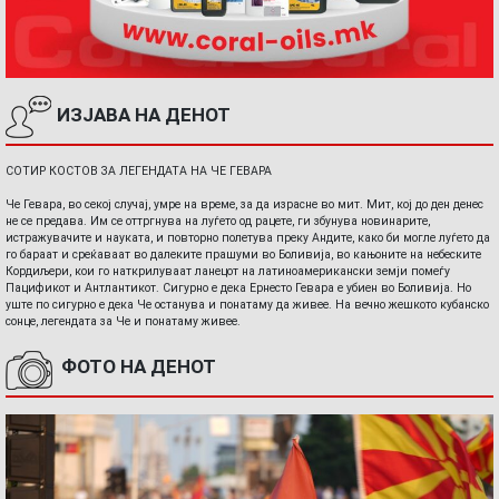
ИЗЈАВА НА ДЕНОТ
СОТИР КОСТОВ ЗА ЛЕГЕНДАТА НА ЧЕ ГЕВАРА
Че Гевара, во секој случај, умре на време, за да израсне во мит. Мит, кој до ден денес
не се предава. Им се оттргнува на луѓето од рацете, ги збунува новинарите,
истражувачите и науката, и повторно полетува преку Андите, како би могле луѓето да
го бараат и среќаваат во далеките прашуми во Боливија, во кањоните на небеските
Кордиљери, кои го наткрилуваат ланецот на латиноамерикански земји помеѓу
Пацификот и Антлантикот. Сигурно е дека Ернесто Гевара е убиен во Боливија. Но
уште по сигурно е дека Че останува и понатаму да живее. На вечно жешкото кубанско
сонце, легендата за Че и понатаму живее.
ФОТО НА ДЕНОТ