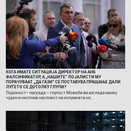
КОГА ИМАТЕ СИТУАЦИЈА ДИРЕКТОР НА АНБ
ФАЛСИФИКАТОР, А „НАШИТЕ“ ЛОЈАЛИСТИ МУ
ПОРАЧУВААТ „ДА ГАЗИ“ СЕ ПОСТАВУВА ПРАШАЊЕ ДАЛИ
ЛУЃЕТО СЕ ДОТОЛКУ ГЛУПИ?
Лојалност– награда – глупост Можеби ви изгледа малку
чуден и неспоив насловот на колумната но…