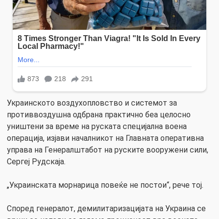
Украинското воздухопловство и системот за
противвоздушна одбрана практично беа целосно
уништени за време на руската специјална воена
операција, изјави началникот на Главната оперативна
управа на Генералштабот на руските вооружени сили,
Сергеј Рудскаја.
„Украинската морнарица повеќе не постои“, рече тој.
Според генералот, демилитаризацијата на Украина се