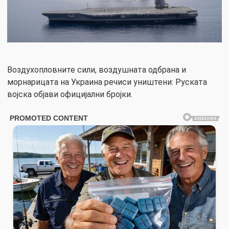
Воздухопловните сили, воздушната одбрана и
морнарицата на Украина речиси уништени: Руската
војска објави официјални бројки.