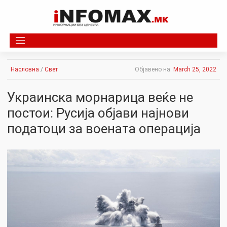
Skip
to
content
Насловна
/
Свет
Објавено на:
March 25, 2022
Украинска морнарица веќе не
постои: Русија објави најнови
податоци за воената операција