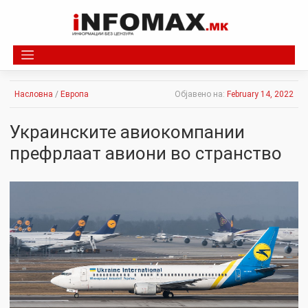
Skip
to
content
Насловна
/
Европа
Објавено на:
February 14, 2022
Украинските авиокомпании
префрлаат авиони во странство