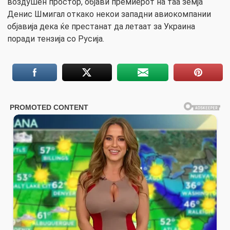
воздушен простор, објави премиерот на таа земја
Денис Шмигал откако некои западни авиокомпании
објавија дека ќе престанат да летаат за Украина
поради тензија со Русија.