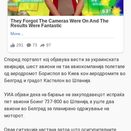
Според порталот кој објавува вести за украинската
авијација, шест авиони на таа авиокомпанија полетале
од аеродромот Бориспол во Киев кон аеродромите во
Белград и градот Кастелон во Шпанија.
УИА објави дека на барање на закуподавецот испраќа
пет авиони Боинг 737-800 во Шпанија, а уште два
авиони во Белград за планирано одржување на
моторот.
Оваа ситуација настана затоа што осигурителните