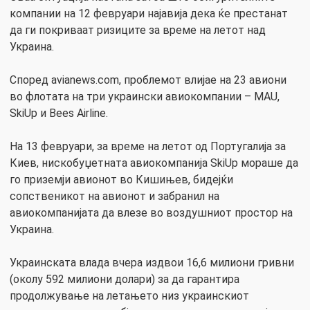
компании на 12 февруари најавија дека ќе престанат
да ги покриваат ризиците за време на летот над
Украина.
Според avianews.com, проблемот влијае на 23 авиони
во флотата на три украински авиокомпании – MAU,
SkiUp и Bees Airline.
На 13 февруари, за време на летот од Португалија за
Киев, нискобуџетната авиокомпанија SkiUp мораше да
го приземји авионот во Кишињев, бидејќи
сопственикот на авионот и забранил на
авиокомпанијата да влезе во воздушниот простор на
Украина.
Украинската влада вчера издвои 16,6 милиони гривни
(околу 592 милиони долари) за да гарантира
продолжување на летањето низ украинскиот