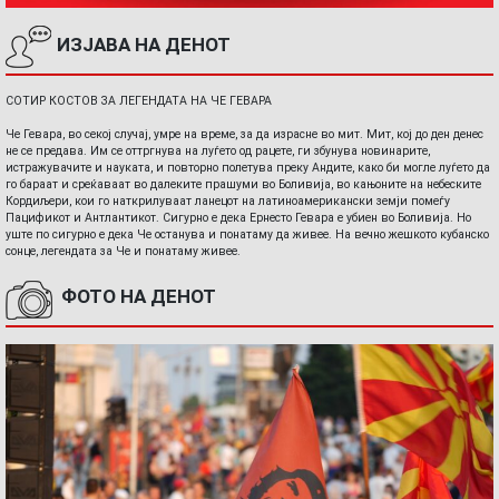
ИЗЈАВА НА ДЕНОТ
СОТИР КОСТОВ ЗА ЛЕГЕНДАТА НА ЧЕ ГЕВАРА
Че Гевара, во секој случај, умре на време, за да израсне во мит. Мит, кој до ден денес
не се предава. Им се оттргнува на луѓето од рацете, ги збунува новинарите,
истражувачите и науката, и повторно полетува преку Андите, како би могле луѓето да
го бараат и среќаваат во далеките прашуми во Боливија, во кањоните на небеските
Кордиљери, кои го наткрилуваат ланецот на латиноамерикански земји помеѓу
Пацификот и Антлантикот. Сигурно е дека Ернесто Гевара е убиен во Боливија. Но
уште по сигурно е дека Че останува и понатаму да живее. На вечно жешкото кубанско
сонце, легендата за Че и понатаму живее.
ФОТО НА ДЕНОТ