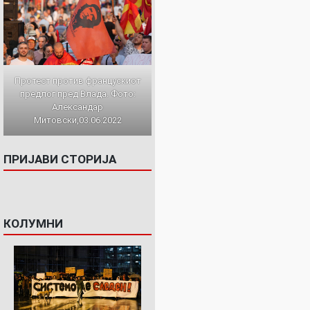
Протест против францускиот
предлог пред Влада. Фото:
Александар
Митовски,03.06.2022
ПРИЈАВИ СТОРИЈА
КОЛУМНИ