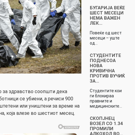
БУГАРИЈА ВЕЌЕ
ШЕСТ МЕСЕЦИ
НЕМА ВАЖЕН
ЛЕК…
Повеќе од шест
месеци – уште
од…
СТУДЕНТИТЕ
ПОДНЕСОА
НОВА
КРИВИЧНА
ПРОТИВ ВУЧИЌ
ЗА…
Студентите кои
 за здравство соопшти дека
ги блокираа
ботници се убиени, а речиси 900
правните и
штетени или уништени за време на
медицинските…
на, која влезе во шестиот месец.
СКОПЈНЕЦ
ВОЗЕЛ СО 1.34
ПРОМИЛИ
АЛКОХОЛ ВО…