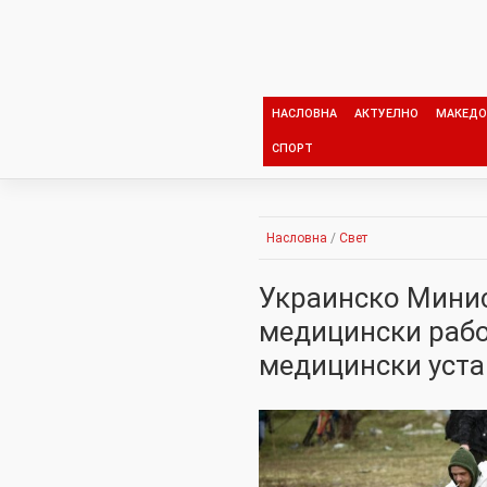
Skip
to
content
НАСЛОВНА
АКТУЕЛНО
МАКЕДО
СПОРТ
Насловна
/
Свет
Украинско Минис
медицински работ
медицински уста