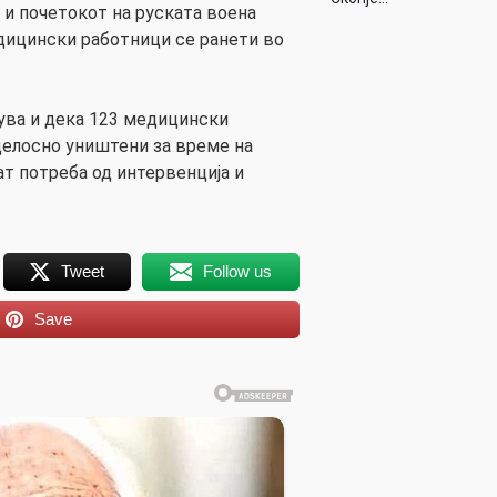
 и почетокот на руската воена
едицински работници се ранети во
ува и дека 123 медицински
целосно уништени за време на
ат потреба од интервенција и
Tweet
Follow us
Save