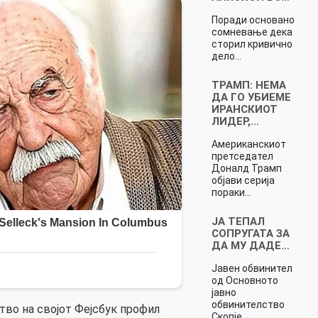
Поради основано
сомневање дека
сторил кривично
дело…
ТРАМП: НЕМА
ДА ГО УБИЕМЕ
ИРАНСКИОТ
ЛИДЕР,…
Американскиот
претседател
Доналд Трамп
објави серија
пораки…
ЈА ТЕПАЛ
СОПРУГАТА ЗА
ДА МУ ДАДЕ…
Јавен обвинител
од Основното
јавно
обвинителство
во на својот Фејсбук профил
Скопје…