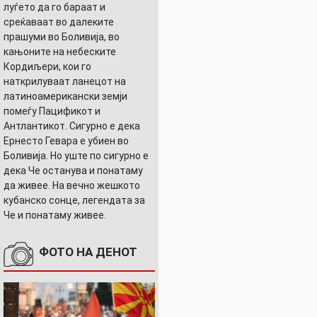
луѓето да го бараат и
среќаваат во далеките
прашуми во Боливија, во
кањоните на небеските
Кордиљери, кои го
наткрилуваат ланецот на
латиноамерикански земји
помеѓу Пацификот и
Антлантикот. Сигурно е дека
Ернесто Гевара е убиен во
Боливија. Но уште по сигурно е
дека Че останува и понатаму
да живее. На вечно жешкото
кубанско сонце, легендата за
Че и понатаму живее.
ФОТО НА ДЕНОТ