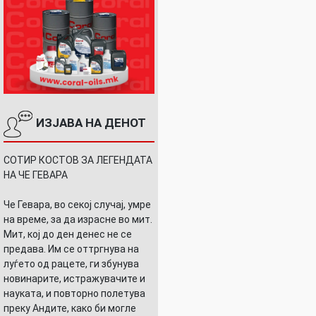
ИЗЈАВА НА ДЕНОТ
СОТИР КОСТОВ ЗА ЛЕГЕНДАТА
НА ЧЕ ГЕВАРА
Че Гевара, во секој случај, умре
на време, за да израсне во мит.
Мит, кој до ден денес не се
предава. Им се оттргнува на
луѓето од рацете, ги збунува
новинарите, истражувачите и
науката, и повторно полетува
преку Андите, како би могле