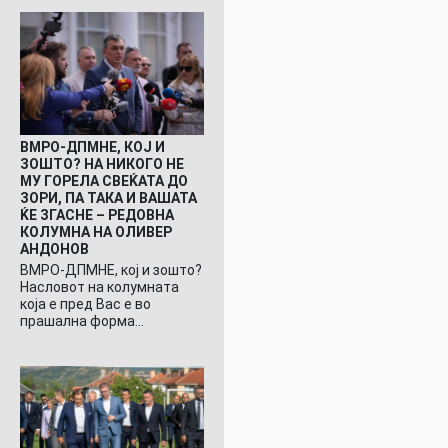
ВМРО-ДПМНЕ, КОЈ И
ЗОШТО? НА НИКОГО НЕ
МУ ГОРЕЛА СВЕЌАТА ДО
ЗОРИ, ПА ТАКА И ВАШАТА
ЌЕ ЗГАСНЕ – РЕДОВНА
КОЛУМНА НА ОЛИВЕР
АНДОНОВ
ВМРО-ДПМНЕ, кој и зошто?
Насловот на колумната
која е пред Вас е во
прашална форма…