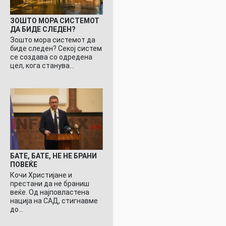
ЗОШТО МОРА СИСТЕМОТ
ДА БИДЕ СЛЕДЕН?
Зошто мора системот да
биде следен? Секој систем
се создава со одредена
цел, кога станува…
БАТЕ, БАТЕ, НЕ НЕ БРАНИ
ПОВЕЌЕ
Кочи Христијане и
престани да не браниш
веќе. Од најповластена
нација на САД, стигнавме
до…