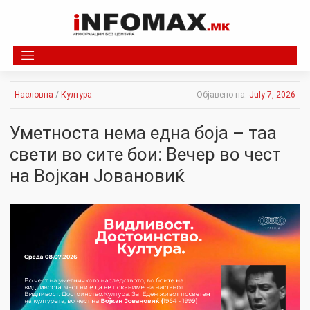
Skip
to
content
Насловна
/
Култура
Објавено на:
July 7, 2026
Уметноста нема една боја – таа
свети во сите бои: Вечер во чест
на Војкан Јовановиќ