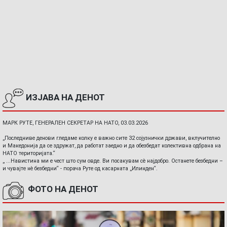
ИЗЈАВА НА ДЕНОТ
МАРК РУТЕ, ГЕНЕРАЛЕН СЕКРЕТАР НА НАТО, 03.03.2026
„Последниве денови гледаме колку е важно сите 32 сојузнички држави, вклучително
и Македонија да се здружат, да работат заедно и да обезбедат колективна одбрана на
НАТО територијата.“
„ ...Навистина ми е чест што сум овде. Ви посакувам сè најдобро. Останете безбедни –
и чувајте нè безбедни“ - порача Руте од касарната „Илинден“.
ФОТО НА ДЕНОТ