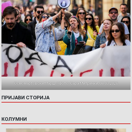
Осмомартовски Марш / Фото: Сара Митрички, 08.03.2026
ПРИЈАВИ СТОРИЈА
КОЛУМНИ