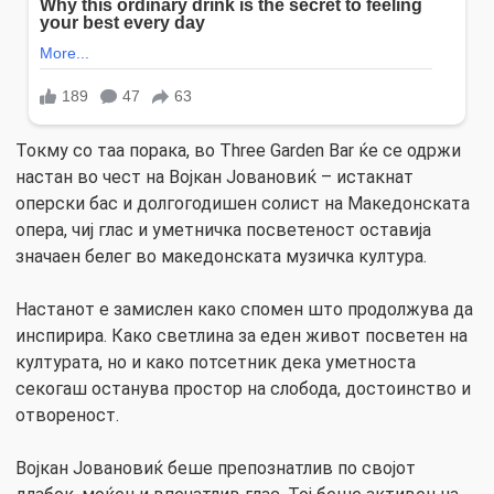
Токму со таа порака, во Three Garden Bar ќе се одржи
настан во чест на Војкан Јовановиќ – истакнат
оперски бас и долгогодишен солист на Македонската
опера, чиј глас и уметничка посветеност оставија
значаен белег во македонската музичка култура.
Настанот е замислен како спомен што продолжува да
инспирира. Како светлина за еден живот посветен на
културата, но и како потсетник дека уметноста
секогаш останува простор на слобода, достоинство и
отвореност.
Војкан Јовановиќ беше препознатлив по својот