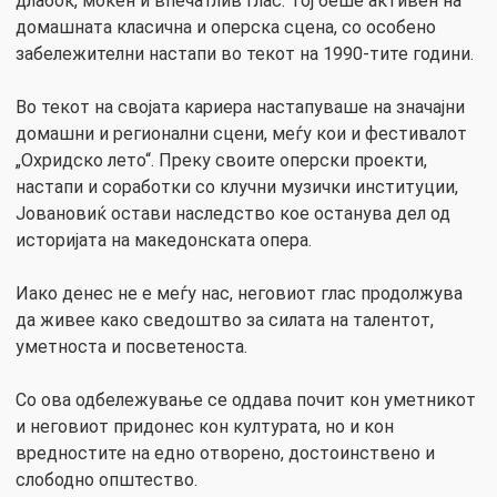
длабок, моќен и впечатлив глас. Тој беше активен на
домашната класична и оперска сцена, со особено
забележителни настапи во текот на 1990-тите години.
Во текот на својата кариера настапуваше на значајни
домашни и регионални сцени, меѓу кои и фестивалот
„Охридско лето“. Преку своите оперски проекти,
настапи и соработки со клучни музички институции,
Јовановиќ остави наследство кое останува дел од
историјата на македонската опера.
Иако денес не е меѓу нас, неговиот глас продолжува
да живее како сведоштво за силата на талентот,
уметноста и посветеноста.
Со ова одбележување се оддава почит кон уметникот
и неговиот придонес кон културата, но и кон
вредностите на едно отворено, достоинствено и
слободно општество.