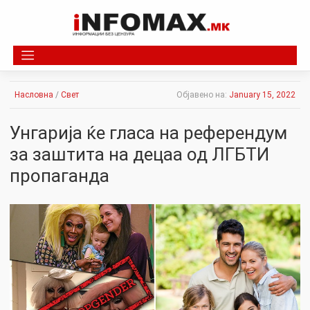
Skip
to
content
Насловна
/
Свет
Објавено на:
January 15, 2022
Унгарија ќе гласа на референдум
за заштита на децаа од ЛГБТИ
пpoпаганда