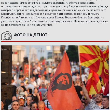
не се предава. Им се оттргнува на луѓето од рацете, ги збунува новинарите,
истражувачите и науката, и повторно полетува преку Андите, како би могле луѓето да
го бараат и среќаваат во далеките прашуми во Боливија, во кањоните на небеските
Кордиљери, кои го наткрилуваат ланецот на латиноамерикански земји помеѓу
Пацификот и Антлантикот. Сигурно е дека Ернесто Гевара е убиен во Боливија. Но
уште по сигурно е дека Че останува и понатаму да живее. На вечно жешкото кубанско
сонце, легендата за Че и понатаму живее.
ФОТО НА ДЕНОТ