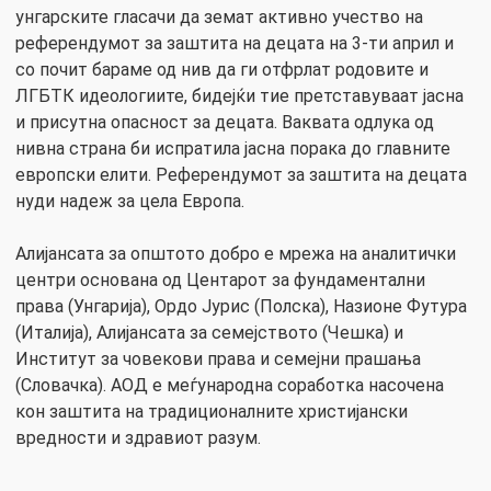
унгарските гласачи да земат активно учество на
референдумот за заштита на децата на 3-ти април и
со почит бараме од нив да ги отфрлат родовите и
ЛГБТК идеологиите, бидејќи тие претставуваат јасна
и присутна опасност за децата. Ваквата одлука од
нивна страна би испратила јасна порака до главните
европски елити. Референдумот за заштита на децата
нуди надеж за цела Европа.
Алијансата за општото добро е мрежа на аналитички
центри основана од Центарот за фундаментални
права (Унгарија), Ордо Јурис (Полска), Назионе Футура
(Италија), Алијансата за семејството (Чешка) и
Институт за човекови права и семејни прашања
(Словачка). АОД е меѓународна соработка насочена
кон заштита на традиционалните христијански
вредности и здравиот разум.