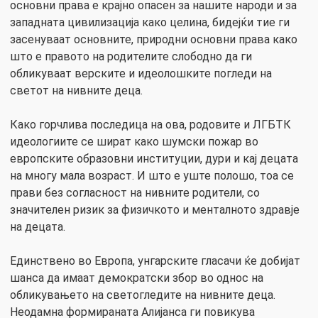
основни права е крајно опасен за нашите народи и за
западната цивилизација како целина, бидејќи тие ги
засенуваат основните, природни основни права како
што е правото на родителите слободно да ги
обликуваат верските и идеолошките погледи на
светот на нивните деца.
Како горчлива последица на ова, родовите и ЛГБТК
идеологиите се шират како шумски пожар во
европските образовни институции, дури и кај децата
на многу мала возраст. И што е уште полошо, тоа се
прави без согласност на нивните родители, со
значителен ризик за физичкото и менталното здравје
на децата.
Единствено во Европа, унгарските гласачи ќе добијат
шанса да имаат демократски збор во однос на
обликувањето на светогледите на нивните деца.
Неодамна формираната Алијанса ги повикува