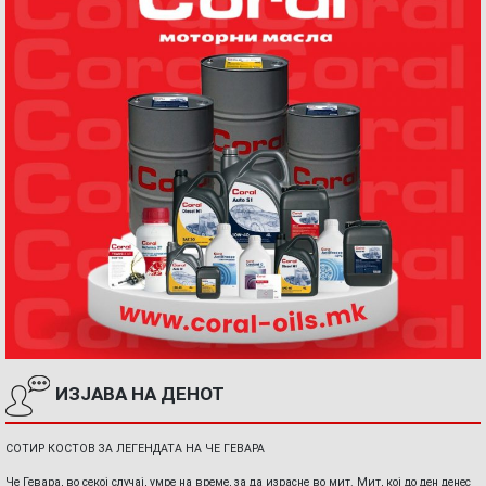
ИЗЈАВА НА ДЕНОТ
СОТИР КОСТОВ ЗА ЛЕГЕНДАТА НА ЧЕ ГЕВАРА
Че Гевара, во секој случај, умре на време, за да израсне во мит. Мит, кој до ден денес