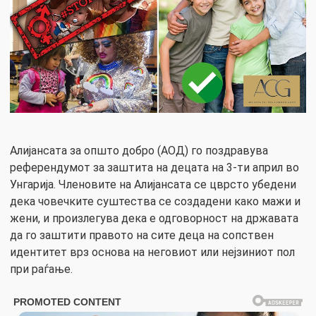
Алијансата за општо добро (АOД) го поздравува
референдумот за заштита на децата на 3-ти април во
Унгарија. Членовите на Алијансата се цврсто убедени
дека човечките суштества се создадени како мажи и
жени, и произлегува дека е одговорност на државата
да го заштити правото на сите деца на сопствен
идентитет врз основа на неговиот или нејзиниот пол
при раѓање.