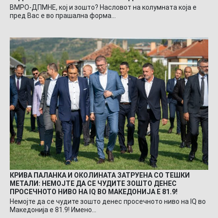
ВМРО-ДПМНЕ, кој и зошто? Насловот на колумната која е
пред Вас е во прашална форма…
КРИВА ПАЛАНКА И ОКОЛИНАТА ЗАТРУЕНА СО ТЕШКИ
МЕТАЛИ: НЕМОЈТЕ ДА СЕ ЧУДИТЕ ЗОШТО ДЕНЕС
ПРОСЕЧНОТО НИВО НА IQ ВО МАКЕДОНИЈА Е 81.9!
Немојте да се чудите зошто денес просечното ниво на IQ во
Македонија е 81.9! Имено…