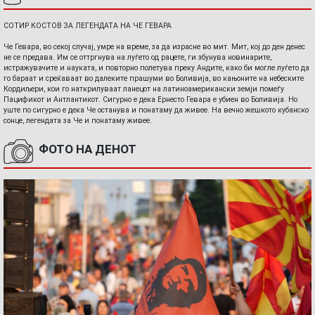
СОТИР КОСТОВ ЗА ЛЕГЕНДАТА НА ЧЕ ГЕВАРА
Че Гевара, во секој случај, умре на време, за да израсне во мит. Мит, кој до ден денес
не се предава. Им се оттргнува на луѓето од рацете, ги збунува новинарите,
истражувачите и науката, и повторно полетува преку Андите, како би могле луѓето да
го бараат и среќаваат во далеките прашуми во Боливија, во кањоните на небеските
Кордиљери, кои го наткрилуваат ланецот на латиноамерикански земји помеѓу
Пацификот и Антлантикот. Сигурно е дека Ернесто Гевара е убиен во Боливија. Но
уште по сигурно е дека Че останува и понатаму да живее. На вечно жешкото кубанско
сонце, легендата за Че и понатаму живее.
ФОТО НА ДЕНОТ