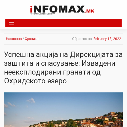
Skip
to
content
Насловна
/
Хроника
Објавено на:
February 18, 2022
Успешна акција на Дирекцијата за
заштита и спасување: Извадени
неексплодирани гранати од
Охридското езеро