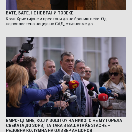
БАТЕ, БАТЕ, НЕ НЕ БРАНИ ПОВЕЌЕ
Кочи Христијане и престани да не браниш веќе. Од
најповластена нација на САД, стигнавме до…
ВМРО-ДПМНЕ, КОЈ И ЗОШТО? НА НИКОГО НЕ МУ ГОРЕЛА
СВЕЌАТА ДО ЗОРИ, ПА ТАКА И ВАШАТА ЌЕ ЗГАСНЕ –
РЕДОВНА КОЛУМНА НА ОЛИВЕР АНДОНОВ