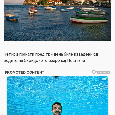
Четири гранати пред три дена биле извадени од
водите на Охридското езеро кај Пештани.