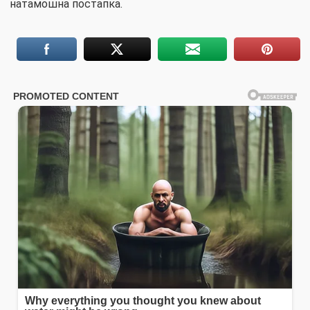
натамошна постапка.