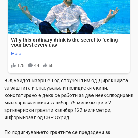
-Од увидот извршен од стручен тим од Дирекцијата
за заштита и спасување и полициски екипи,
констатирано е дека се работи за две неексплодирани
минофрлачки мини калибар 75 милиметри и 2
артилериски гранати калибар 122 милиметри,
информираат од СВР Охрид.
По подигнувањето грантите се предадени за