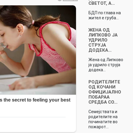
СВЕТОТ, А…
БДП по глава на
жител е груба…
ЖЕНА ОД
ЛИПКОВО ЈА
УДРИЛО
СТРУЈА
ДОДЕКА…
Жена од Липково
ја удрило струја
додека…
РОДИТЕЛИТЕ
ОД КОЧАНИ
ОФИЦИЈАЛНО
ПОБАРАА
СРЕДБА СО…
Семејствата и
родителите на
починатите во
пожарот…