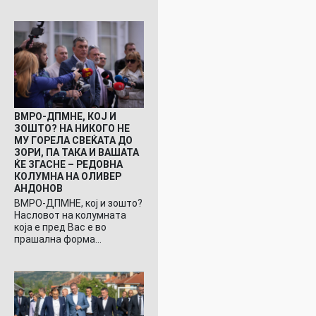
ВМРО-ДПМНЕ, КОЈ И
ЗОШТО? НА НИКОГО НЕ
МУ ГОРЕЛА СВЕЌАТА ДО
ЗОРИ, ПА ТАКА И ВАШАТА
ЌЕ ЗГАСНЕ – РЕДОВНА
КОЛУМНА НА ОЛИВЕР
АНДОНОВ
ВМРО-ДПМНЕ, кој и зошто?
Насловот на колумната
која е пред Вас е во
прашална форма…