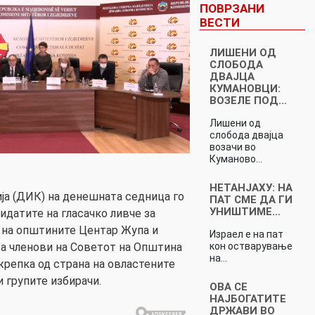
ПОВРЗАНИ
ВЕСТИ
ЛИШЕНИ ОД
СЛОБОДА
ДВАЈЦА
КУМАНОВЦИ:
ВОЗЕЛЕ ПОД…
Лишени од
слобода двајца
возачи во
Куманово…
НЕТАНЈАХУ: НА
ја (ДИК) на денешната седница го
ПАТ СМЕ ДА ГИ
УНИШТИМЕ…
идатите на гласачко ливче за
 на општините Центар Жупа и
Израел е на пат
кон остварување
а членови на Советот на Општина
на…
жрепка од страна на овластените
 групите избирачи.
ОВА СЕ
НАЈБОГАТИТЕ
ДРЖАВИ ВО