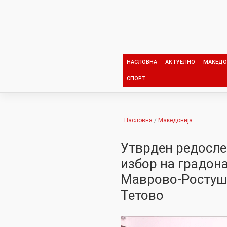
Skip
to
content
НАСЛОВНА
АКТУЕЛНО
МАКЕДО
СПОРТ
Насловна
/
Македонија
Утврден редосле
избор на градон
Маврово-Ростуше
Тетово