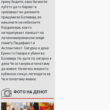
преку Андите, како би могле
луѓето да го бараат и
среќаваат во далеките
прашуми во Боливија, во
кањоните на небеските
Кордиљери, кои го
наткрилуваат ланецот на
латиноамерикански земји
помеѓу Пацификот и
Антлантикот. Сигурно е дека
Ернесто Гевара е убиен во
Боливија. Но уште по сигурно е
дека Че останува и понатаму
да живее. На вечно жешкото
кубанско сонце, легендата за
Че и понатаму живее.
ФОТО НА ДЕНОТ