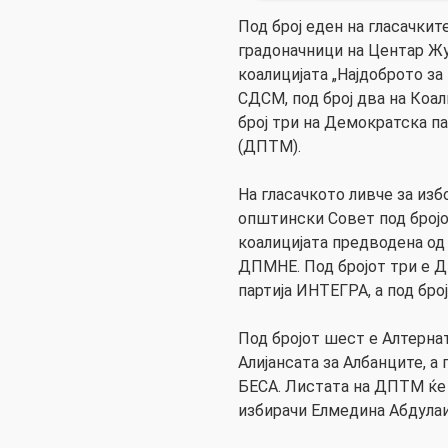
Под број еден на гласачкит
градоначници на Центар Ж
коалицијата „Најдоброто за
СДСМ, под број два на Коа
број три на Демократска па
(ДПТМ).
На гласачкото ливче за изб
општински Совет под бројо
коалицијата предводена од
ДПМНЕ. Под бројот три е Д
партија ИНТЕГРА, а под бро
Под бројот шест е Алтернат
Алијансата за Албанците, 
БЕСА. Листата на ДПТМ ќе б
избирачи Елмедина Абдулаи 