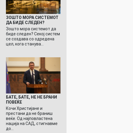
ЗОШТО МОРА СИСТЕМОТ
ДА БИДЕ СЛЕДЕН?
Зошто мора системот да
биде следен? Секој систем
се создава со одредена
цел, кога станува…
БАТЕ, БАТЕ, НЕ НЕ БРАНИ
ПОВЕЌЕ
Кочи Христијане и
престани да не браниш
веќе. Од најповластена
нација на САД, стигнавме
до…