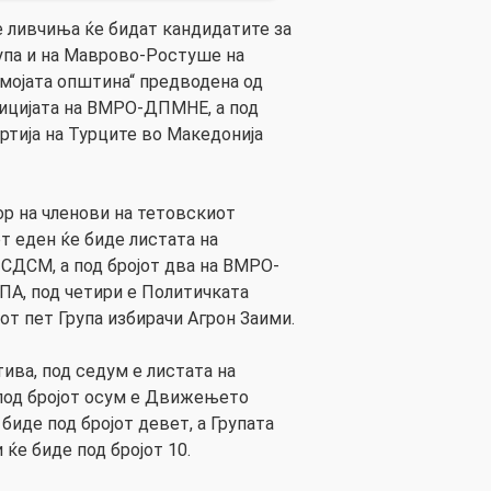
е ливчиња ќе бидат кандидатите за
упа и на Маврово-Ростуше на
 мојата општина“ предводена од
лицијата на ВМРО-ДПМНЕ, а под
ртија на Турците во Македонија
ор на членови на тетовскиот
т еден ќе биде листата на
 СДСМ, а под бројот два на ВМРО-
ПА, под четири е Политичката
јот пет Група избирачи Агрон Заими.
ива, под седум е листата на
а под бројот осум е Движењето
иде под бројот девет, а Групата
ќе биде под бројот 10.