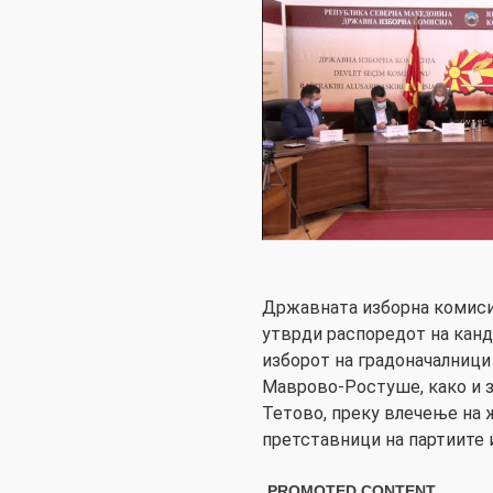
Државната изборна комиси
утврди распоредот на канд
изборот на градоначалници
Маврово-Ростуше, како и з
Тетово, преку влечење на 
претставници на партиите и