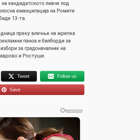
е на кандидатското ливче под
 целосна еманципација на Ромите
биде 13-та.
едница преку влечње на жрепка
рекламни паноа и билборди за
избори за градоначалник на
аврово и Ростуше.
Tweet
Follow us
Save