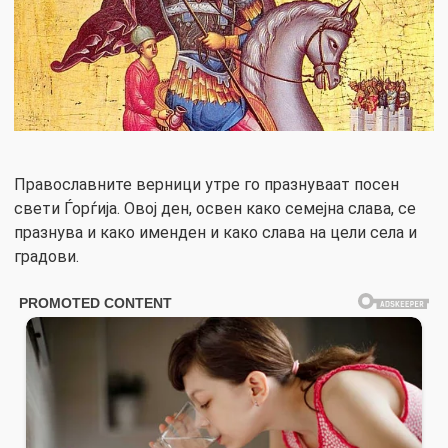
Православните верници утре го празнуваат посен
свети Ѓорѓија. Овој ден, освен како семејна слава, се
празнува и како именден и како слава на цели села и
градови.