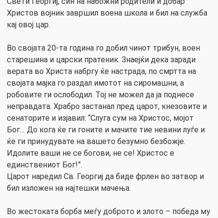
Свети Георгиј, син на набожни родители и добар
Христов војник завршил воена школа и бил на служба
кај овој цар.
Во својата 20-та година го добил чинот трибун, воен
старешина и царски пратеник. Знаејќи дека заради
верата во Христа набргу ќе настрада, по смртта на
својата мајка го раздал имотот на сиромашни, а
робовите ги ослободил. Тој не можел да ја поднесе
неправдата. Храбро застанал пред царот, кнезовите и
сенаторите и изјавил: “Слуга сум на Христос, мојот
Бог… До кога ќе ги гоните и мачите тие невини луѓе и
ќе ги принудувате на вашето безумно безбожје.
Идолите ваши не се богови, не се! Христос е
единствениот Бог!”.
Царот наредил Св. Георгиј да биде фрлен во затвор и
бил изложен на најтешки мачења.
Во жестоката борба меѓу доброто и злото – победа му