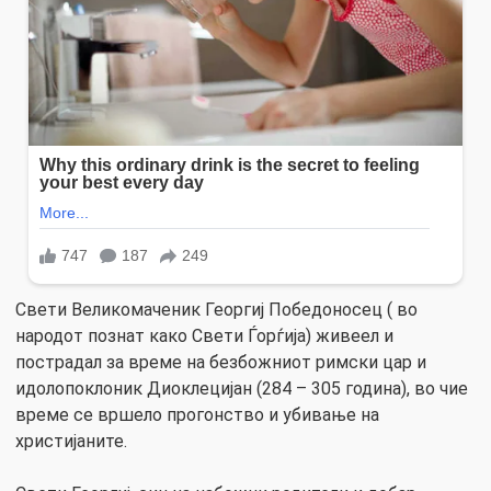
Свети Великомаченик Георгиј Победоносец ( во
народот познат како Свети Ѓорѓија) живеел и
пострадал за време на безбожниот римски цар и
идолопоклоник Диоклецијан (284 – 305 година), во чие
време се вршело прогонство и убивање на
христијаните.