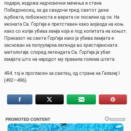
подари, издржа надчовечки мачења и стана
Победоносец, за да сведочи пред светот дека
љубовта, побожноста и верата се посилни од се. На
иконата Св. Ѓорѓија е претставен како војвода на коњ
како со копје убива ламја која е под копитата на коњот.
Приказот на свети Ѓорѓија како ја убива ламјата е
заснован на попууларна легенда во христијанската
митологија. според легендата Св. Ѓорѓија ја убил
ламјата што на народот му правела голема штета.
494. тој е прогласен за светец, од страна на Гелазиј I
(492—496).