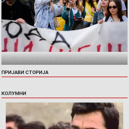
Осмомартовски Марш / Фото: Сара Митрички, 08.03.2026
ПРИЈАВИ СТОРИЈА
КОЛУМНИ