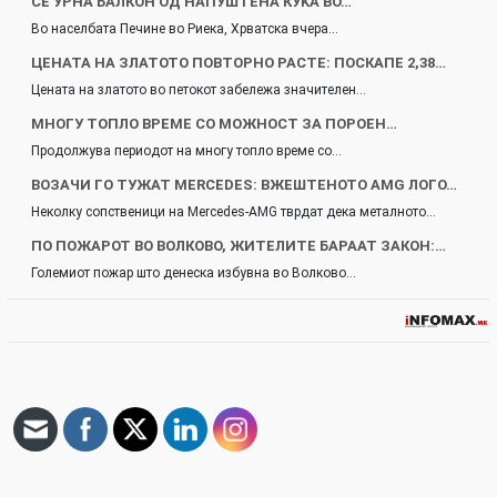
СЕ УРНА БАЛКОН ОД НАПУШТЕНА КУЌА ВО…
Во населбата Печине во Риека, Хрватска вчера…
ЦЕНАТА НА ЗЛАТОТО ПОВТОРНО РАСТЕ: ПОСКАПЕ 2,38…
Цената на златото во петокот забележа значителен…
МНОГУ ТОПЛО ВРЕМЕ СО МОЖНОСТ ЗА ПОРОЕН…
Продолжува периодот на многу топло време со…
ВОЗАЧИ ГО ТУЖАТ MERCEDES: ВЖЕШТЕНОТО AMG ЛОГО…
Неколку сопственици на Mercedes-AMG тврдат дека металното…
ПО ПОЖАРОТ ВО ВОЛКОВО, ЖИТЕЛИТЕ БАРААТ ЗАКОН:…
Големиот пожар што денеска избувна во Волково…