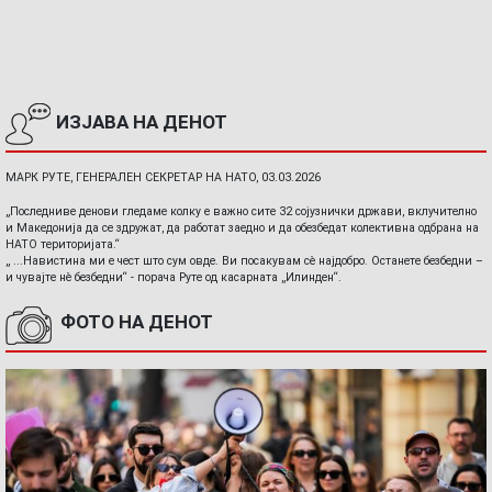
ИЗЈАВА НА ДЕНОТ
МАРК РУТЕ, ГЕНЕРАЛЕН СЕКРЕТАР НА НАТО, 03.03.2026
„Последниве денови гледаме колку е важно сите 32 сојузнички држави, вклучително
и Македонија да се здружат, да работат заедно и да обезбедат колективна одбрана на
НАТО територијата.“
„ ...Навистина ми е чест што сум овде. Ви посакувам сè најдобро. Останете безбедни –
и чувајте нè безбедни“ - порача Руте од касарната „Илинден“.
ФОТО НА ДЕНОТ