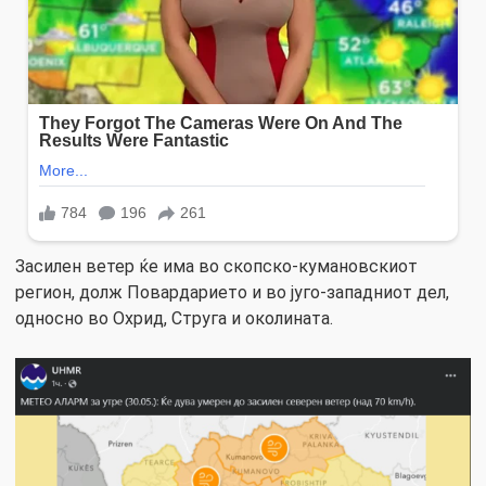
Засилен ветер ќе има во скопско-кумановскиот
регион, долж Повардарието и во југо-западниот дел,
односно во Охрид, Струга и околината.