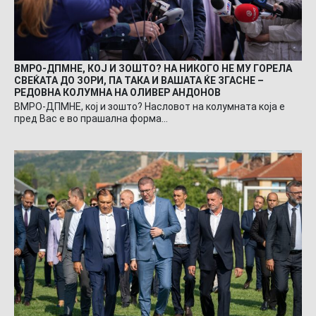
ВМРО-ДПМНЕ, КОЈ И ЗОШТО? НА НИКОГО НЕ МУ ГОРЕЛА
СВЕЌАТА ДО ЗОРИ, ПА ТАКА И ВАШАТА ЌЕ ЗГАСНЕ –
РЕДОВНА КОЛУМНА НА ОЛИВЕР АНДОНОВ
ВМРО-ДПМНЕ, кој и зошто? Насловот на колумната која е
пред Вас е во прашална форма…