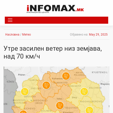
Skip
to
content
Насловна
/
Метео
Објавено на:
May 29, 2025
Утре засилен ветер низ земјава,
над 70 км/ч