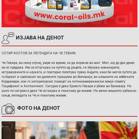
ИЗЈАВА НА ДЕНОТ
СОТИР КОСТОВ ЗА ЛЕГЕНДАТА НА ЧЕ ГЕВАРА
Че Гевара, во секој случај, умре на време, за да израсне во мит. Мит, кој до ден денес
не се предава. Им се оттргнува на луѓето од рацете, ги збунува новинарите,
истражувачите и науката, и повторно полетува преку Андите, како би могле луѓето да
го бараат и среќаваат во далеките прашуми во Боливија, во кањоните на небеските
Кордиљери, кои го наткрилуваат ланецот на латиноамерикански земји помеѓу
Пацификот и Антлантикот. Сигурно е дека Ернесто Гевара е убиен во Боливија. Но
уште по сигурно е дека Че останува и понатаму да живее. На вечно жешкото кубанско
сонце, легендата за Че и понатаму живее.
ФОТО НА ДЕНОТ