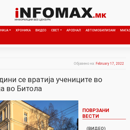
НИЈА
ХРОНИКА
ВИДЕО
СВЕТ
АРСЕНАЛ
АВТОМОБИЛИЗАМ
МАГА
Објавено на:
February 17, 2022
дини се вратија учениците во
ја во Битола
ПОВРЗАНИ
ВЕСТИ
(ВИДЕО)