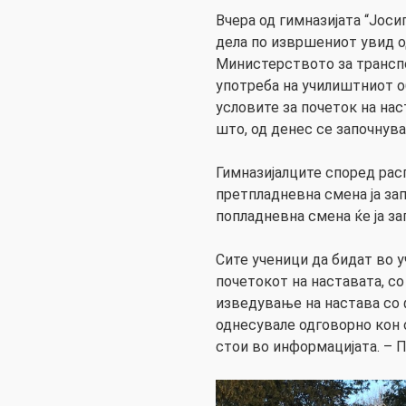
Вчера од гимназијата “Јос
дела по извршениот увид о
Министерството за транспо
употреба на училиштниот об
условите за почеток на нас
што, од денес се започнува
Гимназијалците според распо
претпладневна смена ја започ
попладневна смена ќе ја за
Сите ученици да бидат во у
почетокот на наставата, с
изведување на настава со 
однесувале одговорно кон с
стои во информацијата. –