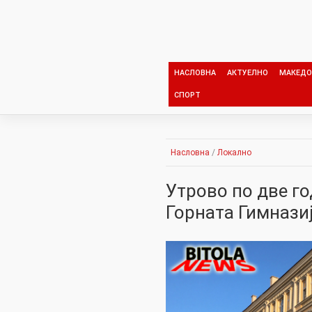
Skip
to
content
НАСЛОВНА
АКТУЕЛНО
МАКЕДО
СПОРТ
Насловна
/
Локално
Утрово по две го
Горната Гимнази