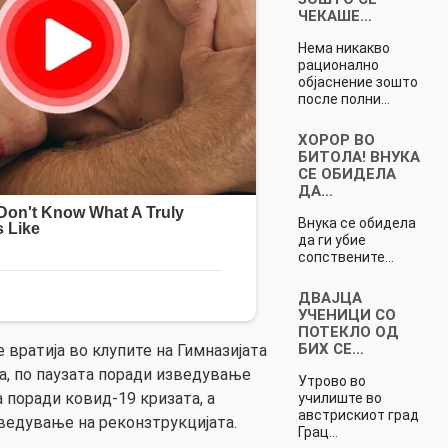
ЧЕКАШЕ…
Нема никакво
рационално
објаснение зошто
после полни…
ХОРОР ВО
БИТОЛА! ВНУКА
СЕ ОБИДЕЛА
ДА…
Внука се обидела
да ги убие
сопствените…
ДВАЈЦА
УЧЕНИЦИ СО
ПОТЕКЛО ОД
БИХ СЕ…
 вратија во клупите на Гимназијата
ла, по паузата поради изведување
Утрово во
 поради ковид-19 кризата, а
училиште во
австрискиот град
ведување на реконзтрукцијата.
Грац…