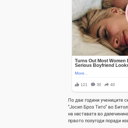
По две години учениците се
“Јосип Броз Тито“ во Бито
на наставата во далечинина
првото полугоди поради из