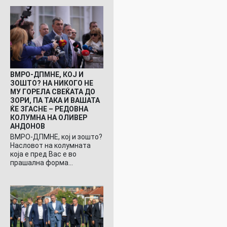
ВМРО-ДПМНЕ, КОЈ И
ЗОШТО? НА НИКОГО НЕ
МУ ГОРЕЛА СВЕЌАТА ДО
ЗОРИ, ПА ТАКА И ВАШАТА
ЌЕ ЗГАСНЕ – РЕДОВНА
КОЛУМНА НА ОЛИВЕР
АНДОНОВ
ВМРО-ДПМНЕ, кој и зошто?
Насловот на колумната
која е пред Вас е во
прашална форма…