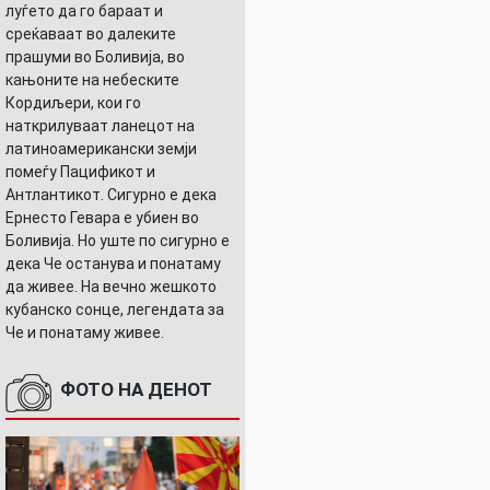
луѓето да го бараат и
среќаваат во далеките
прашуми во Боливија, во
кањоните на небеските
Кордиљери, кои го
наткрилуваат ланецот на
латиноамерикански земји
помеѓу Пацификот и
Антлантикот. Сигурно е дека
Ернесто Гевара е убиен во
Боливија. Но уште по сигурно е
дека Че останува и понатаму
да живее. На вечно жешкото
кубанско сонце, легендата за
Че и понатаму живее.
ФОТО НА ДЕНОТ