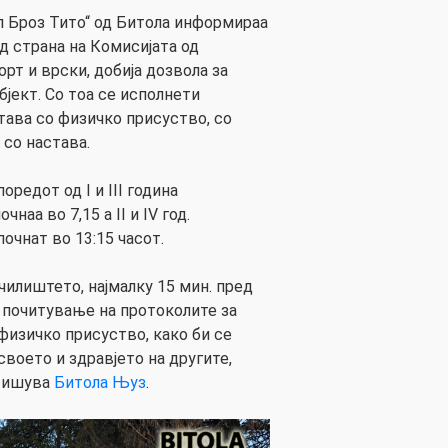
ип Броз Тито“ од Битола информираа
д страна на Комисијата од
рт и врски, добија дозвола за
јект. Со тоа се исполнети
тава со физичко присуство, со
 со настава.
редот од I и III година
наа во 7,15 а II и IV год.
почнат во 13:15 часот.
чилиштето, најмалку 15 мин. пред
о почитување на протоколите за
физичко присуство, како би се
воето и здравјето на другите,
 Пишува
Битола Њуз
.