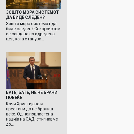
ЗОШТО МОРА СИСТЕМОТ
ДА БИДЕ СЛЕДЕН?
Зошто мора системот да
биде следен? Секој систем
се создава со одредена
цел, кога станува…
БАТЕ, БАТЕ, НЕ НЕ БРАНИ
ПОВЕЌЕ
Кочи Христијане и
престани да не браниш
веќе. Од најповластена
нација на САД, стигнавме
до…