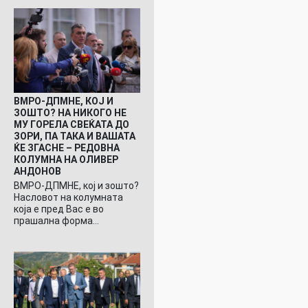
ВМРО-ДПМНЕ, КОЈ И
ЗОШТО? НА НИКОГО НЕ
МУ ГОРЕЛА СВЕЌАТА ДО
ЗОРИ, ПА ТАКА И ВАШАТА
ЌЕ ЗГАСНЕ – РЕДОВНА
КОЛУМНА НА ОЛИВЕР
АНДОНОВ
ВМРО-ДПМНЕ, кој и зошто?
Насловот на колумната
која е пред Вас е во
прашална форма…