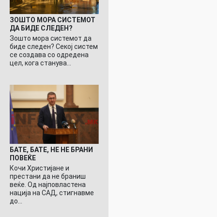
ЗОШТО МОРА СИСТЕМОТ
ДА БИДЕ СЛЕДЕН?
Зошто мора системот да
биде следен? Секој систем
се создава со одредена
цел, кога станува…
БАТЕ, БАТЕ, НЕ НЕ БРАНИ
ПОВЕЌЕ
Кочи Христијане и
престани да не браниш
веќе. Од најповластена
нација на САД, стигнавме
до…