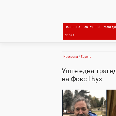
Skip
to
content
НАСЛОВНА
АКТУЕЛНО
МАКЕДО
СПОРТ
Насловна
/
Европа
Уште една траге
на Фокс Њуз