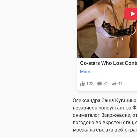
Олександра Саша Кувшинова
независен консултант за Фо
снимателот Закржевски, о
погодено во вкрстен оган,
мрежа на својата веб-стра