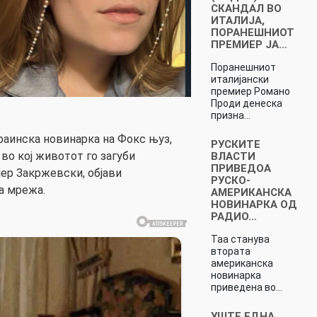
СКАНДАЛ ВО
ИТАЛИЈА,
ПОРАНЕШНИОТ
ПРЕМИЕР ЈА…
Поранешниот
италијански
премиер Романо
Проди денеска
призна…
аинска новинарка на Фокс њуз,
РУСКИТЕ
во кој животот го загуби
ВЛАСТИ
ПРИВЕДОА
јер Закржевски, објави
РУСКО-
а мрежа.
АМЕРИКАНСКА
НОВИНАРКА ОД
РАДИО…
Таа станува
втората
американска
новинарка
приведена во…
УШТЕ ЕДНА