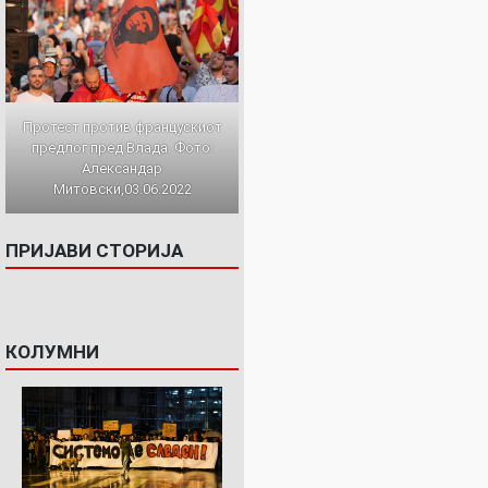
Протест против францускиот
предлог пред Влада. Фото:
Александар
Митовски,03.06.2022
ПРИЈАВИ СТОРИЈА
КОЛУМНИ