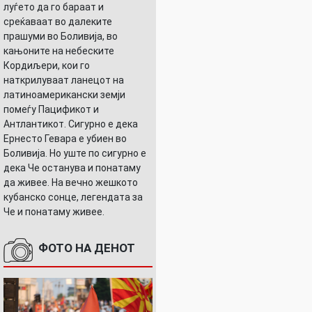
луѓето да го бараат и
среќаваат во далеките
прашуми во Боливија, во
кањоните на небеските
Кордиљери, кои го
наткрилуваат ланецот на
латиноамерикански земји
помеѓу Пацификот и
Антлантикот. Сигурно е дека
Ернесто Гевара е убиен во
Боливија. Но уште по сигурно е
дека Че останува и понатаму
да живее. На вечно жешкото
кубанско сонце, легендата за
Че и понатаму живее.
ФОТО НА ДЕНОТ