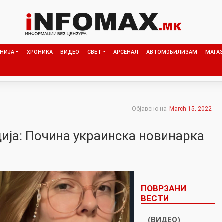
НИЈА
ХРОНИКА
ВИДЕО
СВЕТ
АРСЕНАЛ
АВТОМОБИЛИЗАМ
МАГА
Објавено на:
March 15, 2022
дија: Почина украинска новинарка
ПОВРЗАНИ
ВЕСТИ
(ВИДЕО)