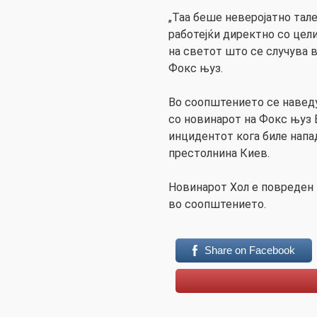
„Таа беше неверојатно тал
работејќи директно со цел
на светот што се случува в
Фокс њуз.
Во соопштението се навед
со новинарот на Фокс њуз
инцидентот кога биле напа
престолнина Киев.
Новинарот Хол е повреден 
во соопштението.
Share on Facebook