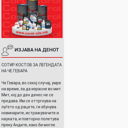
ИЗЈАВА НА ДЕНОТ
СОТИР КОСТОВ ЗА ЛЕГЕНДАТА
НА ЧЕ ГЕВАРА
Че Гевара, во секој случај, умре
на време, за да израсне во мит.
Мит, кој до ден денес не се
предава. Им се оттргнува на
луѓето од рацете, ги збунува
новинарите, истражувачите и
науката, и повторно полетува
преку Андите, како би могле