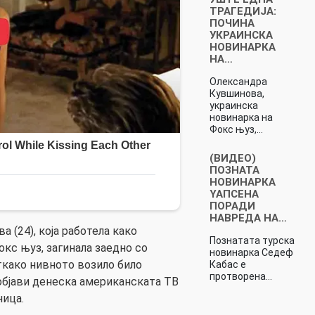
ТРАГЕДИЈА:
ПОЧИНА
УКРАИНСКА
НОВИНАРКА
НА…
Олександра
Кувшинова,
украинска
новинарка на
Фокс њуз,…
(ВИДЕО)
ПОЗНАТА
НОВИНАРКА
YAПСEНА
ПОРАДИ
НAВРЕДА НА…
 (24), која работела како
Познатата турска
кс њуз, загинала заедно со
новинарка Седеф
ткако нивното возило било
Кабас е
протворена…
 објави денеска американската ТВ
ница.