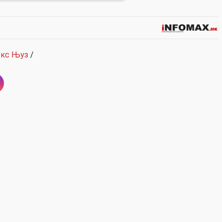
кс Њуз
/