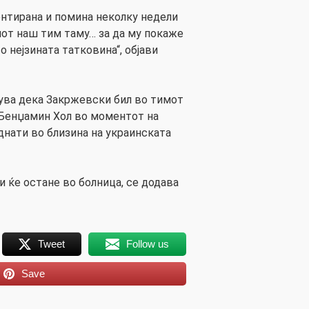
ентирана и помина неколку недели
иот наш тим таму… за да му покаже
о нејзината татковина“, објави
ува дека Закржевски бил во тимот
 Бенџамин Хол во моментот на
днати во близина на украинската
и ќе остане во болница, се додава
Tweet
Follow us
Save