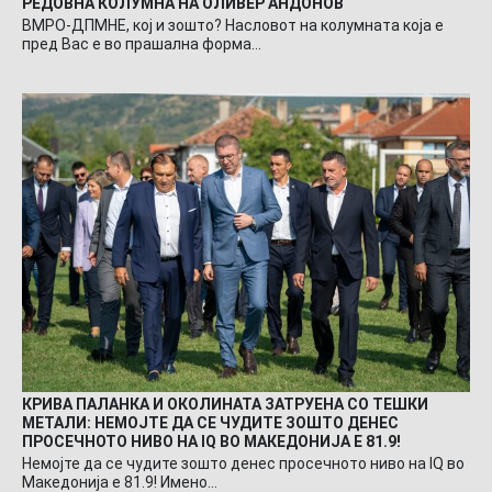
РЕДОВНА КОЛУМНА НА ОЛИВЕР АНДОНОВ
ВМРО-ДПМНЕ, кој и зошто? Насловот на колумната која е
пред Вас е во прашална форма…
КРИВА ПАЛАНКА И ОКОЛИНАТА ЗАТРУЕНА СО ТЕШКИ
МЕТАЛИ: НЕМОЈТЕ ДА СЕ ЧУДИТЕ ЗОШТО ДЕНЕС
ПРОСЕЧНОТО НИВО НА IQ ВО МАКЕДОНИЈА Е 81.9!
Немојте да се чудите зошто денес просечното ниво на IQ во
Македонија е 81.9! Имено…