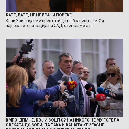
БАТЕ, БАТЕ, НЕ НЕ БРАНИ ПОВЕЌЕ
Кочи Христијане и престани да не браниш веќе. Од
најповластена нација на САД, стигнавме до…
ВМРО-ДПМНЕ, КОЈ И ЗОШТО? НА НИКОГО НЕ МУ ГОРЕЛА
СВЕЌАТА ДО ЗОРИ, ПА ТАКА И ВАШАТА ЌЕ ЗГАСНЕ –