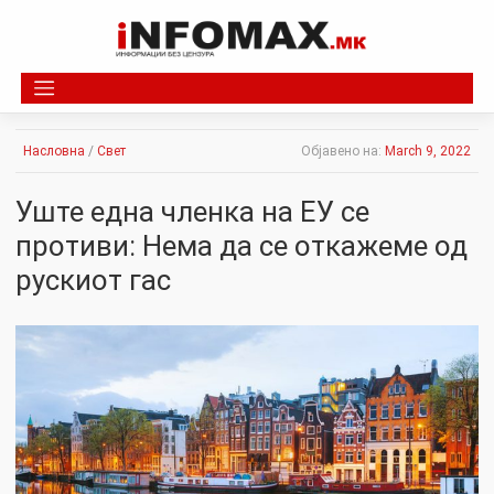
Skip
to
content
Насловна
/
Свет
Објавено на:
March 9, 2022
Уште една членка на ЕУ се
противи: Нема да се откажеме од
рускиот гас