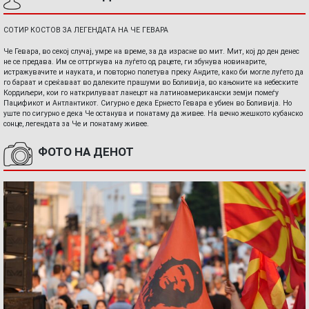
СОТИР КОСТОВ ЗА ЛЕГЕНДАТА НА ЧЕ ГЕВАРА
Че Гевара, во секој случај, умре на време, за да израсне во мит. Мит, кој до ден денес
не се предава. Им се оттргнува на луѓето од рацете, ги збунува новинарите,
истражувачите и науката, и повторно полетува преку Андите, како би могле луѓето да
го бараат и среќаваат во далеките прашуми во Боливија, во кањоните на небеските
Кордиљери, кои го наткрилуваат ланецот на латиноамерикански земји помеѓу
Пацификот и Антлантикот. Сигурно е дека Ернесто Гевара е убиен во Боливија. Но
уште по сигурно е дека Че останува и понатаму да живее. На вечно жешкото кубанско
сонце, легендата за Че и понатаму живее.
ФОТО НА ДЕНОТ