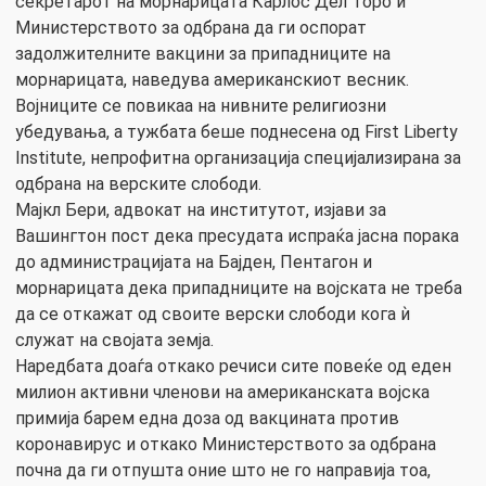
секретарот на морнарицата Карлос Дел Торо и
Министерството за одбрана да ги оспорат
задолжителните вакцини за припадниците на
морнарицата, наведува американскиот весник.
Војниците се повикаа на нивните религиозни
убедувања, а тужбата беше поднесена од First Liberty
Institute, непрофитна организација специјализирана за
одбрана на верските слободи.
Мајкл Бери, адвокат на институтот, изјави за
Вашингтон пост дека пресудата испраќа јасна порака
до администрацијата на Бајден, Пентагон и
морнарицата дека припадниците на војската не треба
да се откажат од своите верски слободи кога ѝ
служат на својата земја.
Наредбата доаѓа откако речиси сите повеќе од еден
милион активни членови на американската војска
примија барем една доза од вакцината против
коронавирус и откако Министерството за одбрана
почна да ги отпушта оние што не го направија тоа,