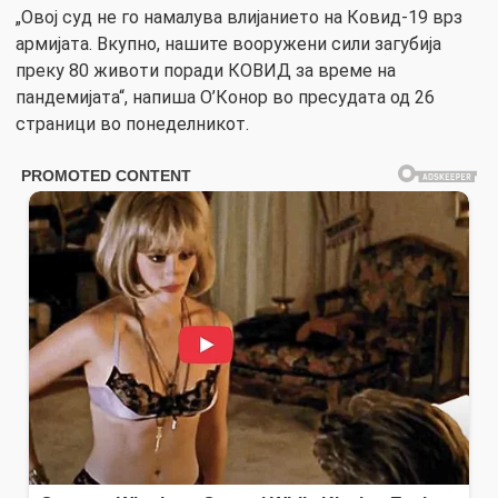
„Овој суд не го намалува влијанието на Ковид-19 врз
армијата. Вкупно, нашите вооружени сили загубија
преку 80 животи поради КОВИД за време на
пандемијата“, напиша О’Конор во пресудата од 26
страници во понеделникот.