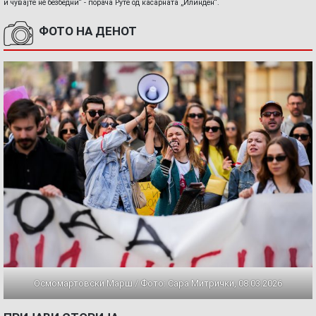
и чувајте нè безбедни“ - порача Руте од касарната „Илинден“.
ФОТО НА ДЕНОТ
Осмомартовски Марш / Фото: Сара Митрички, 08.03.2026