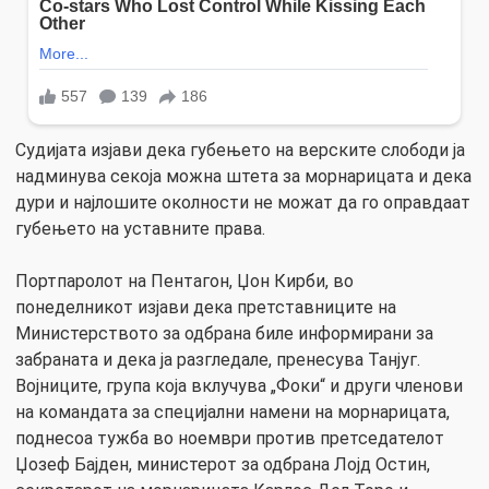
Судијата изјави дека губењето на верските слободи ја
надминува секоја можна штета за морнарицата и дека
дури и најлошите околности не можат да го оправдаат
губењето на уставните права.
Портпаролот на Пентагон, Џон Кирби, во
понеделникот изјави дека претставниците на
Министерството за одбрана биле информирани за
забраната и дека ја разгледале, пренесува Танјуг.
Војниците, група која вклучува „Фоки“ и други членови
на командата за специјални намени на морнарицата,
поднесоа тужба во ноември против претседателот
Џозеф Бајден, министерот за одбрана Лојд Остин,