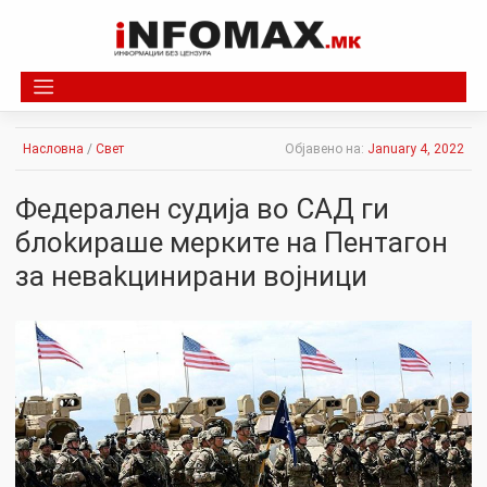
Skip
to
content
Насловна
/
Свет
Објавено на:
January 4, 2022
Федерален cyдија во САД ги
блokиpaше мерките на Пeнтагон
за невakциниpaни вojници