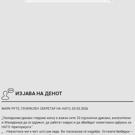
ИЗЈАВА НА ДЕНОТ
МАРК РУТЕ, ГЕНЕРАЛЕН СЕКРЕТАР НА НАТО, 03.03.2026
„Последниве денови гледаме колку е важно сите 32 сојузнички држави, вклучително
и Македонија да се здружат, да работат заедно и да обезбедат колективна одбрана на
НАТО територијата.“
„ ...Навистина ми е чест што сум овде. Ви посакувам сè најдобро. Останете безбедни –