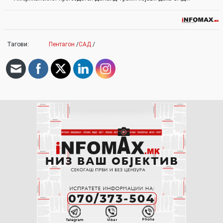
Тагови:
Пентагон
/
САД
/