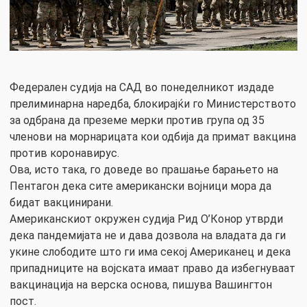
Федерален судија на САД во понеделникот издаде
прелиминарна наредба, блокирајќи го Министерството
за одбрана да преземе мерки против група од 35
членови на морнарицата кои одбија да примат вакцина
против коронавирус.
Ова, исто така, го доведе во прашање барањето на
Пентагон дека сите американски војници мора да
бидат вакцинирани.
Американскиот окружен судија Рид О’Конор утврди
дека пандемијата не и дава дозвола на владата да ги
укине слободите што ги има секој Американец и дека
припадниците на војската имаат право да избегнуваат
вакцинација на верска основа, пишува Вашингтон
пост.