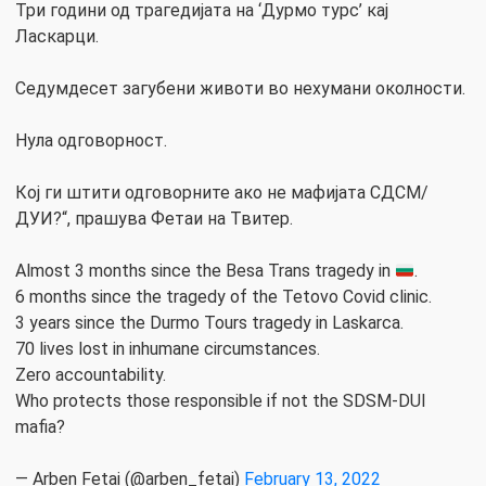
Три години од трагедијата на ‘Дурмо турс’ кај
Ласкарци.
Седумдесет загубени животи во нехумани околности.
Нула одговорност.
Кој ги штити одговорните ако не мафијата СДСМ/
ДУИ?“, прашува Фетаи на Твитер.
Almost 3 months since the Besa Trans tragedy in
.
6 months since the tragedy of the Tetovo Covid clinic.
3 years since the Durmo Tours tragedy in Laskarca.
70 lives lost in inhumane circumstances.
Zero accountability.
Who protects those responsible if not the SDSM-DUI
mafia?
— Arben Fetai (@arben_fetai)
February 13, 2022