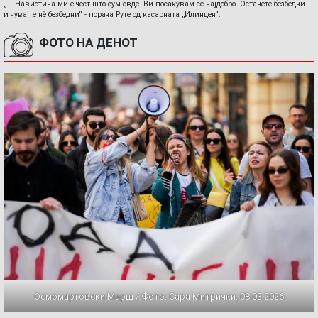
„ ...Навистина ми е чест што сум овде. Ви посакувам сè најдобро. Останете безбедни –
и чувајте нè безбедни“ - порача Руте од касарната „Илинден“.
ФОТО НА ДЕНОТ
Осмомартовски Марш / Фото: Сара Митрички, 08.03.2026