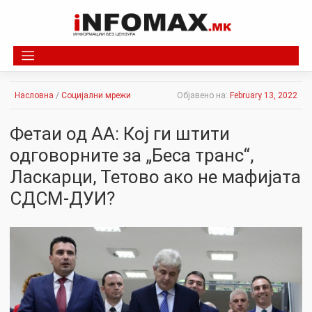
Skip
to
content
Насловна
/
Социјални мрежи
Објавено на:
February 13, 2022
Фетаи од АА: Кој ги штити
одговорните за „Беса транс“,
Ласкарци, Тетово ако не мафијата
СДСМ-ДУИ?