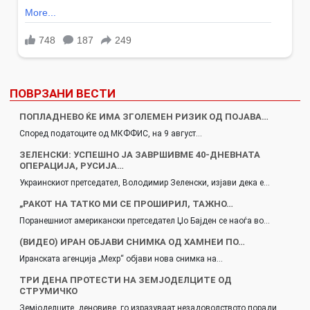
ПОВРЗАНИ ВЕСТИ
ПОПЛАДНЕВО ЌЕ ИМА ЗГОЛЕМЕН РИЗИК ОД ПОЈАВА…
Според податоците од МКФФИС, на 9 август…
ЗЕЛЕНСКИ: УСПЕШНО ЈА ЗАВРШИВМЕ 40-ДНЕВНАТА
ОПЕРАЦИЈА, РУСИЈА…
Украинскиот претседател, Володимир Зеленски, изјави дека е…
„РАКОТ НА ТАТКО МИ СЕ ПРОШИРИЛ, ТАЖНО…
Поранешниот американски претседател Џо Бајден се наоѓа во…
(ВИДЕО) ИРАН ОБЈАВИ СНИМКА ОД ХАМНЕИ ПО…
Иранската агенција „Мехр“ објави нова снимка на…
ТРИ ДЕНА ПРОТЕСТИ НА ЗЕМЈОДЕЛЦИТЕ ОД
СТРУМИЧКО
Земјоделците деновиве го изразуваат незадоволството поради