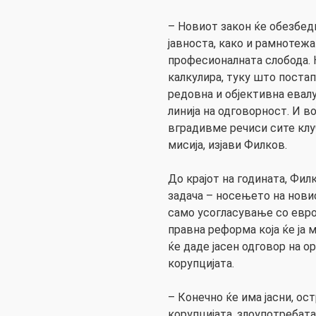
– Новиот закон ќе обезбед
јавноста, како и рамнотежа
професионалната слобода.
калкулира, туку што поста
редовна и објективна евалу
линија на одговорност. И во
вградивме речиси сите кл
мисија, изјави Филков.
До крајот на годината, Фи
задача – носењето на нови
само усогласување со евр
правна реформа која ќе ја 
ќе даде јасен одговор на о
корупцијата.
– Конечно ќе има јасни, о
корупцијата, злоупотребата