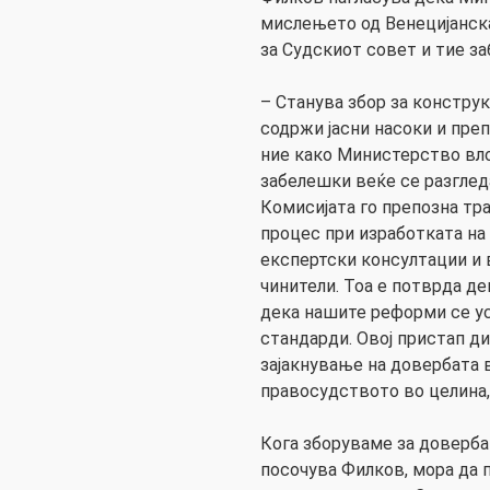
мислењето од Венецијанска
за Судскиот совет и тие з
– Станува збор за констр
содржи јасни насоки и преп
ние како Министерство вл
забелешки веќе се разгледа
Комисијата го препозна тр
процес при изработката на 
експертски консултации и 
чинители. Тоа е потврда д
дека нашите реформи се у
стандарди. Овој пристап д
зајакнување на довербата 
правосудството во целина,
Кога зборуваме за доверба
посочува Филков, мора да 