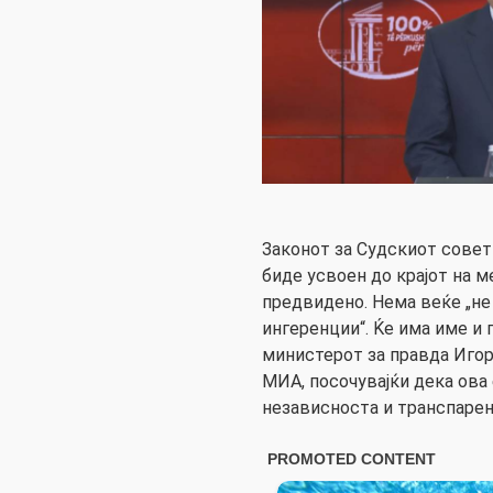
Законот за Судскиот совет
биде усвоен до крајот на 
предвидено. Нема веќе „не
ингеренции“. Ќе има име и 
министерот за правда Игор
МИА, посочувајќи дека ова 
независноста и транспарен