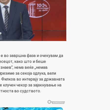
 е во завршна фаза и очекувам да
месецот, како што и беше
 знаев“, нема веќе „немав
презиме за секоја одлука, вели
 Филков во интервју за државната
е клучен чекор за зајакнување на
тноста во судството.