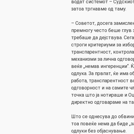
водат системот – Судскиот
затоа тргнавме од таму.
– Советот, досега замислен
премногу често беше глув 
требаше да дејствува. Сег
строги критериуми за избо
транспарентност, контрола 
механизми за лична одговор
веќе „немав ингеренции“. Ќ
одлука. За првпат, ќе има 
работа, транспарентност в
одговорност и на самите чл
точка што ја нотираше и Оц
директно одговараме на таа
Што се однесува до обвин
тоа повеќе нема да биде „за
одлуки без објаснување.