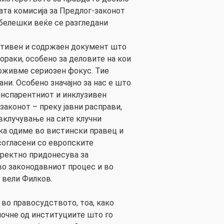
та комисија за Предлог-законот
абелешки веќе се разгледани
уктивен и содржаен документ што
ораки, особено за деловите на кои
оживме сериозен фокус. Тие
ни. Особено значајно за нас е што
анспарентниот и инклузивен
законот – преку јавни расправи,
вклучување на сите клучни
ека одиме во вистински правец и
согласени со европските
иректно придонесува за
во законодавниот процес и во
 вели Филков.
 во правосудството, тоа, како
почне од институциите што го