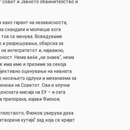
 совет и Јавното обвинителство и
 како гарант на независноста,
за скандали и молчеше кога
а тоа се менува. Воведуваме
р и разрешување, обврска за
на интегритетот и, најважно,
ност. Нема веќе „не знаев“, нема
е има име и презиме за секоја
објективно оценување на нивната
о носењето одлуки и механизми за
енови на Советот. Ова е клучна
енската мисија на ЕУ – и сега
 препорака, изјави Филков.
ителството, Филков уверува дека
творена кутија“ зад која се кријат