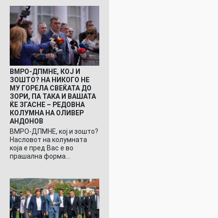
ВМРО-ДПМНЕ, КОЈ И
ЗОШТО? НА НИКОГО НЕ
МУ ГОРЕЛА СВЕЌАТА ДО
ЗОРИ, ПА ТАКА И ВАШАТА
ЌЕ ЗГАСНЕ – РЕДОВНА
КОЛУМНА НА ОЛИВЕР
АНДОНОВ
ВМРО-ДПМНЕ, кој и зошто?
Насловот на колумната
која е пред Вас е во
прашална форма…