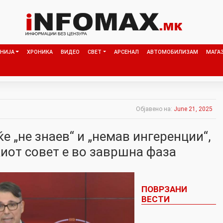
НИЈА
ХРОНИКА
ВИДЕО
СВЕТ
АРСЕНАЛ
АВТОМОБИЛИЗАМ
МАГА
Објавено на:
June 21, 2025
е „не знаев“ и „немав ингеренции“,
иот совет е во завршна фаза
ПОВРЗАНИ
ВЕСТИ