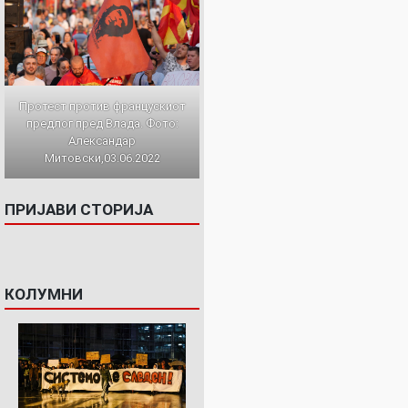
Протест против францускиот
предлог пред Влада. Фото:
Александар
Митовски,03.06.2022
ПРИЈАВИ СТОРИЈА
КОЛУМНИ