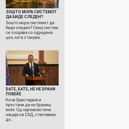
ЗОШТО МОРА СИСТЕМОТ
ДА БИДЕ СЛЕДЕН?
Зошто мора системот да
биде следен? Секој систем
се создава со одредена
цел, кога станува…
БАТЕ, БАТЕ, НЕ НЕ БРАНИ
ПОВЕЌЕ
Кочи Христијане и
престани да не браниш
веќе. Од најповластена
нација на САД, стигнавме
до…