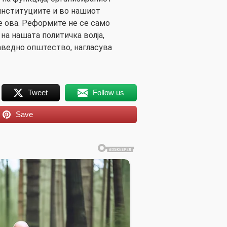
институциите и во нашиот
е ова. Реформите не се само
на нашата политичка волја,
раведно општество, нагласува
Tweet
Follow us
Save