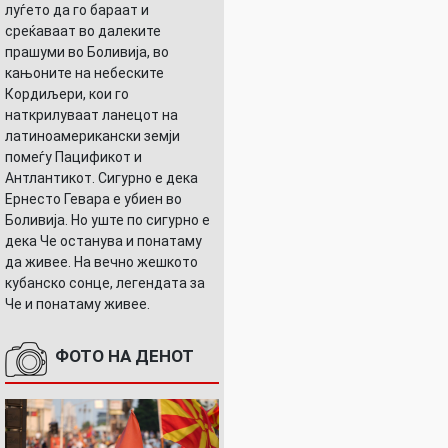
луѓето да го бараат и
среќаваат во далеките
прашуми во Боливија, во
кањоните на небеските
Кордиљери, кои го
наткрилуваат ланецот на
латиноамерикански земји
помеѓу Пацификот и
Антлантикот. Сигурно е дека
Ернесто Гевара е убиен во
Боливија. Но уште по сигурно е
дека Че останува и понатаму
да живее. На вечно жешкото
кубанско сонце, легендата за
Че и понатаму живее.
ФОТО НА ДЕНОТ