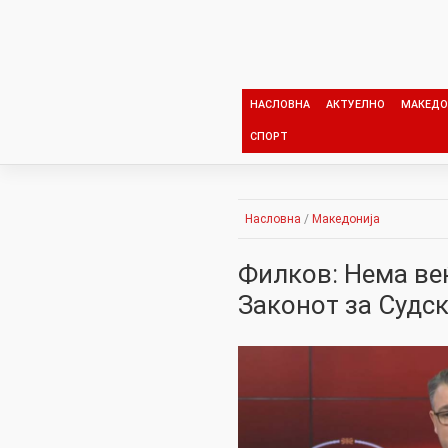
Skip
to
content
НАСЛОВНА
АКТУЕЛНО
МАКЕДО
СПОРТ
Насловна
/
Македонија
Филков: Нема веќ
Законот за Судск