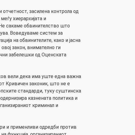
и отчетност, засилена контрола од
 меѓу хиерархијата и
 Не сакаме обвинителство што
пува. Воведуваме систем за
ација на обвинителите, како и јасна
 овој закон, внимателно ги
учни забелешки од Оценската
лков вели дека има уште една важна
от Кривичен законик, што не е
опските стандарди, туку суштинска
модернизира казнената политика и
рганизираниот криминал и
стри и применливи одредби против
 на функција, организираниот