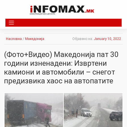
Skip
to
content
Насловна
/
Македонија
Објавено на:
January 10, 2022
(Фото+Видео) Македонија пат 30
години изненадени: Извртени
камиони и автомобили – cнегот
предизвика xaoc на автопатите