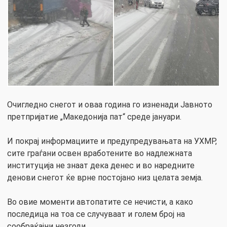
Oчигледно снегот и оваа година го изненади Јавното
претпријатие „Македонија пат“ среде јануари.
И покрај информациите и предупредувањата на УХМР,
сите граѓани освен вработените во надлежната
институција не знаат дека денес и во наредните
денови снегот ќе врне постојано низ целата земја.
Во овие моменти автопатите се нечисти, а како
последица на тоа се случуваат и голем број на
сообраќајни незгоди.