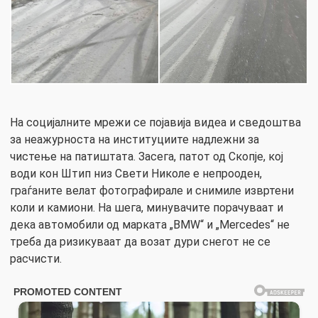
На социјалните мрежи се појавија видеа и сведоштва
за неажурноста на институциите надлежни за
чистење на патиштата. Засега, патот од Скопје, кој
води кон Штип низ Свети Николе е непрооден,
граѓаните велат фотографирале и снимиле извртени
коли и камиони. На шега, минувачите порачуваат и
дека автомобили од марката „BMW“ и „Mercedes“ не
треба да ризикуваат да возат дури снегот не се
расчисти.