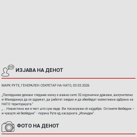
ИЗЈАВА НА ДЕНОТ
МАРК РУТЕ, ГЕНЕРАЛЕН СЕКРЕТАР НА НАТО, 03.03.2026
„Последниве денови гледаме колку е важно сите 32 сојузнички држави, вклучително
и Македонија да се здружат, да работат заедно и да обезбедат колективна одбрана на
НАТО територијата.“
„ ...Навистина ми е чест што сум овде. Ви посакувам сè најдобро. Останете безбедни –
и чувајте нè безбедни“ - порача Руте од касарната „Илинден“.
ФОТО НА ДЕНОТ