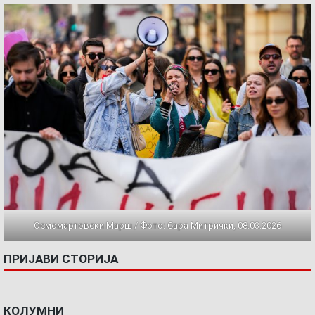
Осмомартовски Марш / Фото: Сара Митрички, 08.03.2026
ПРИЈАВИ СТОРИЈА
КОЛУМНИ