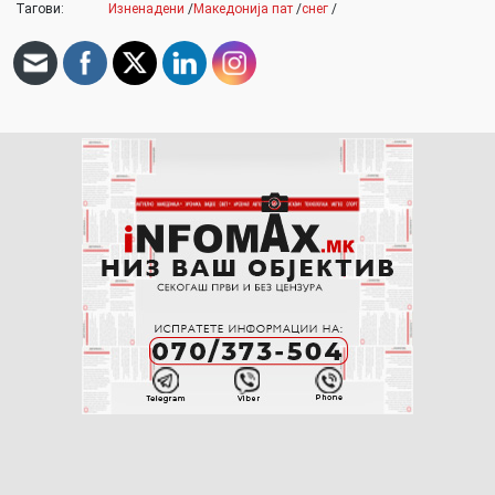
Тагови:
Изненадени
/
Македонија пат
/
снег
/