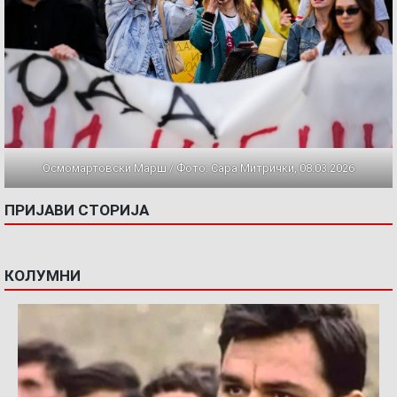
Осмомартовски Марш / Фото: Сара Митрички, 08.03.2026
ПРИЈАВИ СТОРИЈА
КОЛУМНИ