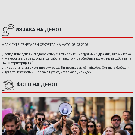
ИЗЈАВА НА ДЕНОТ
МАРК РУТЕ, ГЕНЕРАЛЕН СЕКРЕТАР НА НАТО, 03.03.2026
„Последниве денови гледаме колку е важно сите 32 сојузнички држави, вклучително
и Македонија да се здружат, да работат заедно и да обезбедат колективна одбрана на
НАТО територијата.“
„ ...Навистина ми е чест што сум овде. Ви посакувам сè најдобро. Останете безбедни –
и чувајте нè безбедни“ - порача Руте од касарната „Илинден“.
ФОТО НА ДЕНОТ