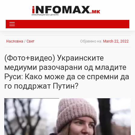
Skip
to
content
Насловна
/
Свет
Објавено на:
March 22, 2022
(Фото+видео) Украинските
медиуми разочарани од младите
Руси: Како може да се спремни да
го поддржат Путин?