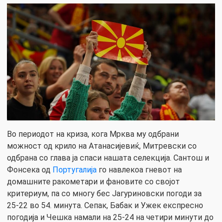
Во периодот на криза, кога Мрква му одбрани
можност од крило на Атанасијевиќ, Митревски со
одбрана со глава ја спаси нашата селекција. Сантош и
Фонсека од
Португалија
го навлекоа гневот на
домашните ракометари и фановите со својот
критериум, па со многу бес Јагуриновски погоди за
25-22 во 54. минута. Сепак, Бабак и Ужек експресно
погодија и Чешка намали на 25-24 на четири минути до