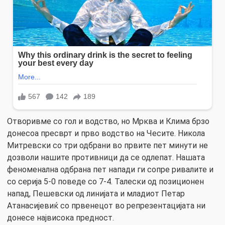
Отворивме со гол и водство, но Мрква и Клима брзо
донесоа пресврт и прво водство на Чесите. Никола
Митревски со три одбрани во првите пет минути не
дозволи нашите противници да се одлепат. Нашата
феноменална одбрана пет напади ги сопре ривалите и
со серија 5-0 поведе со 7-4. Талески од позиционен
напад, Пешевски од линијата и младиот Петар
Атанасијевиќ со првенецот во репрезентацијата ни
донесе највисока предност.