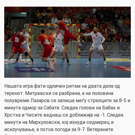
Нашата игра фати одличен ритам на двата дела од
теренот. Митревски се разбрани, а на половина
полувреме Лазаров се запиша меѓу стрелците за 8-5 и
минута одмор за Сабате. Следеа голови на Бабак и
Хрстка и Чесите веднаш се доближија на -1. Следеа
минути на Миркуловски, кој изнуди седмерец и
исклучување, а потоа погоди за 9-7. Ветераните