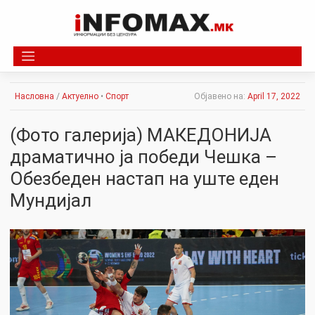
Skip
to
content
Насловна
/
Актуелно
•
Спорт
Објавено на:
April 17, 2022
(Фото галерија) МАКЕДОНИЈА
драматично ја победи Чешка –
Обезбеден настап на уште еден
Мундијал