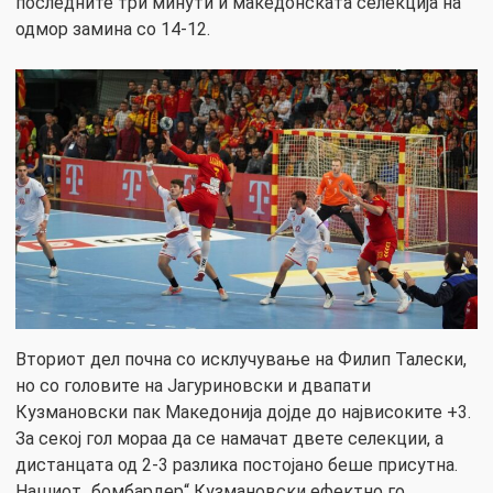
последните три минути и македонската селекција на
одмор замина со 14-12.
Вториот дел почна со исклучување на Филип Талески,
но со головите на Јагуриновски и двапати
Кузмановски пак Македонија дојде до највисоките +3.
За секој гол мораа да се намачат двете селекции, а
дистанцата од 2-3 разлика постојано беше присутна.
Нашиот „бомбардер“ Кузмановски ефектно го