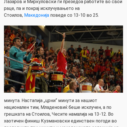
Лазаров и Миркуловски ги презедоа работите во свои
раце, па и покрај исклучувањето на
Стоилов,
Македонија
поведе со 13-10 во 25.
минута. Настапија „црни“ минути за нашиот
национален тим, Младеновиќ беше исклучен, а по
грешката на Стоилов, Чесите намалија на 13-12. Во
хаотичен финиш Кузмановски единствен погоди во