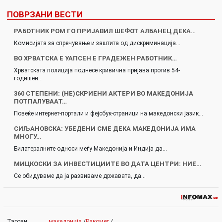
ПОВРЗАНИ ВЕСТИ
РАБОТНИК РОМ ГО ПРИЈАВИЛ ШЕФОТ АЛБАНЕЦ ДЕКА…
Комисијата за спречување и заштита од дискриминација…
ВО ХРВАТСКА Е УАПСЕН Е ГРАДЕЖЕН РАБОТНИК…
Хрватската полиција поднесе кривична пријава против 54-
годишен…
360 СТЕПЕНИ: (НЕ)СКРИЕНИ АКТЕРИ ВО МАКЕДОНИЈА
ПОТПАЛУВААТ…
Повеќе интернет-портали и фејсбук-страници на македонски јазик…
СИЉАНОВСКА: УБЕДЕНИ СМЕ ДЕКА МАКЕДОНИЈА ИМА
МНОГУ…
Билатералните односи меѓу Македонија и Индија да…
МИЦКОСКИ ЗА ИНВЕСТИЦИИТЕ ВО ДАТА ЦЕНТРИ: НИЕ…
Се обидуваме да ја развиваме државата, да…
Тагови:
македонија
/
Ракомет
/