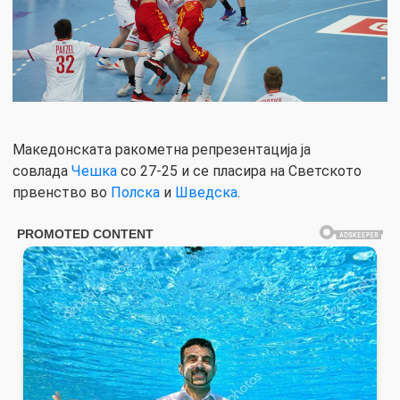
Македонската ракометна репрезентација ја
совлада
Чешка
со 27-25 и се пласира на Светското
првенство во
Полска
и
Шведска
.