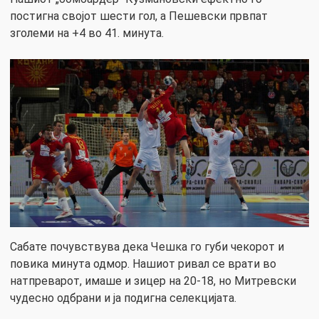
постигна својот шести гол, а Пешевски првпат
зголеми на +4 во 41. минута.
Сабате почувствува дека Чешка го губи чекорот и
повика минута одмор. Нашиот ривал се врати во
натпреварот, имаше и зицер на 20-18, но Митревски
чудесно одбрани и ја подигна селекцијата.