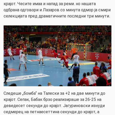
крајот. Чесите имаа и напад за реми. но нашата
одбрана одговори и Лазаров со минута одмор ја смири
селекцијата пред драматичните последни три минути.
Следеше „бомба“ на Талески за +2 на две минути до
крајот. Сепак, Бабак брзо реализираше за 26-25 на
деведесет секунди до крајот. Јагуриновски изнуди
седмерец на петнаесеттина секунди до крајот, а