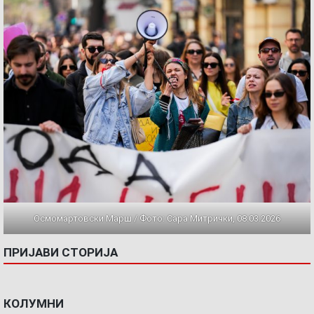
Осмомартовски Марш / Фото: Сара Митрички, 08.03.2026
ПРИЈАВИ СТОРИЈА
КОЛУМНИ