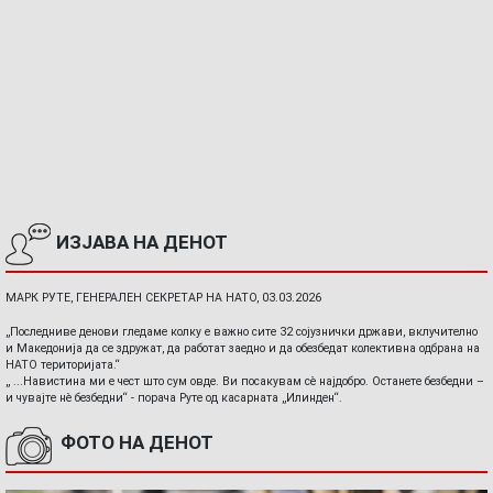
ИЗЈАВА НА ДЕНОТ
МАРК РУТЕ, ГЕНЕРАЛЕН СЕКРЕТАР НА НАТО, 03.03.2026
„Последниве денови гледаме колку е важно сите 32 сојузнички држави, вклучително
и Македонија да се здружат, да работат заедно и да обезбедат колективна одбрана на
НАТО територијата.“
„ ...Навистина ми е чест што сум овде. Ви посакувам сè најдобро. Останете безбедни –
и чувајте нè безбедни“ - порача Руте од касарната „Илинден“.
ФОТО НА ДЕНОТ