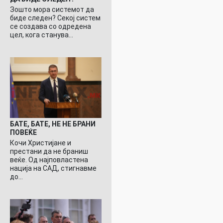
Зошто мора системот да
биде следен? Секој систем
се создава со одредена
цел, кога станува…
БАТЕ, БАТЕ, НЕ НЕ БРАНИ
ПОВЕЌЕ
Кочи Христијане и
престани да не браниш
веќе. Од најповластена
нација на САД, стигнавме
до…