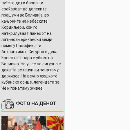
луѓето да го бараат и
среќаваат во далеките
прашуми во Боливија, во
кањоните на небеските
Кордиљери, кои го
наткрилуваат ланецот на
латиноамерикански земји
помеѓу Пацификот и
Антлантикот. Сигурно е дека
Ернесто Гевара е убиен во
Боливија. Но уште по сигурно е
дека Че останува и понатаму
да живее. На вечно жешкото
кубанско сонце, легендата за
Че и понатаму живее.
ФОТО НА ДЕНОТ